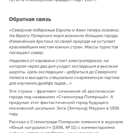
Обратная связь
«Северное побережье Европы и Азии теперь освоено.
На берегу Полярного моря возникли большие города.
Изменённая Арктика по своей природе не уступает
красивейшим местам южных стран. Массы туристов
посещают север.
Недалеко от каравана стоит электроледокол, на
котором через два дня уходит экспедиция в высокие
широты. Цель экспедиции – добраться до Северного
полюса и высадить специально снаряженную партию
для изучения дрейфа льдов…»
Эти строки – фрагмент сочинения об арктическом
городе под названием «Сталинград-Полярный». А
придумал этот фантастический город будущего
московский школьник Зига (Зигмунд) Маурин в 1936
году.
Рассказ о Сталинграде-Полярном появился в журнале
«Юный натуралист» (1936, № 11) с комментариями
учёных, которые одобряли, но и несколько