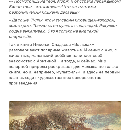
«– Посмотришь на тебя, Морж, и от страха перья дыбом!
Бивни твои – что кинжалы! Что же ты этими
разбойничьими клыками делаешь?
– Да то же, Тупик, что и ты своим клювищем-топором,
землю рою. Только ты на суше, а я под водой. Ракушки
со дна выкапываю. Это я только на вид такой
свирепый».
Так в книге Николая Сладкова «Во льдах»
разговаривают полярные животные. Именно с них, с
животных, маленький ребёнок начинает своё
знакомство с Арктикой – и тогда, и сейчас. Мир
полярной природы раскрывает для малыша не только
книга, но и, например, мультфильм, и здесь на первый
план выходит художественное совершенство
произведения.