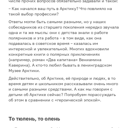
числе прочих вопросов обязательно задавали и такой:
– Как начался ваш путь в Арктику? Что повлияло на
такой выбор профессии?
Ответы могли быть самыми разными, но у наших
собеседников из старшего поколения нередко звучала
одна и та же мысль: они с детства знали о работе
полярников и эта работа – в том виде, как она
подавалась в советское время – казалась им
интересной и увлекательной. Многих вдохновили
конкретные книги о полярных приключениях
(например, роман «Два капитана» Вениамина
Каверина). А кто-то любил бывать в ленинградском
Музее Арктики.
Действительно, об Арктике, её природе и людях, в то
время детям и школьником рассказывали очень много
и самыми разными средствами. А как мы говорим с
детьми об Арктике сейчас? Попробуем порассуждать
об этом в сравнении с «героической эпохой».
То тюлень, то олень