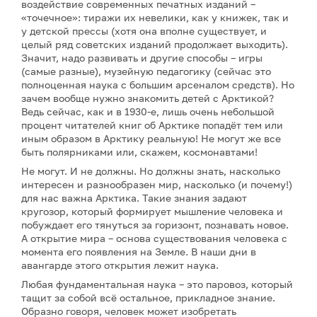
воздействие современных печатных изданий –
«точечное»: тиражи их невелики, как у книжек, так и
у детской прессы (хотя она вполне существует, и
целый ряд советских изданий продолжает выходить).
Значит, надо развивать и другие способы – игры
(самые разные), музейную педагогику (сейчас это
полноценная наука с большим арсеналом средств). Но
зачем вообще нужно знакомить детей с Арктикой?
Ведь сейчас, как и в 1930-е, лишь очень небольшой
процент читателей книг об Арктике попадёт тем или
иным образом в Арктику реальную! Не могут же все
быть полярниками или, скажем, космонавтами!
Не могут. И не должны. Но должны знать, насколько
интересен и разнообразен мир, насколько (и почему!)
для нас важна Арктика. Такие знания задают
кругозор, который формирует мышление человека и
побуждает его тянуться за горизонт, познавать новое.
А открытие мира – основа существования человека с
момента его появления на Земле. В наши дни в
авангарде этого открытия лежит наука.
Любая фундаментальная наука – это паровоз, который
тащит за собой всё остальное, прикладное знание.
Образно говоря, человек может изобретать