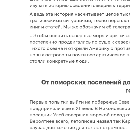
изучать историю освоения северных тер
А ведь эта история насчитывает целое ты
трагическими ситуациями, тесно перепле
книг и статей. Мы же обозначим её теле
…Чтобы освоить северные моря и арктиче
постепенно продвигались по суше к севе
Тихого океана и открыли Америку с проти
новых островов и почти все арктическое 
стояли конкретные люди.
От поморских поселений д
г
Первые попытки выйти на побережье Севе
предприняли еще в XI веке. В Никоновской
посадник Улеб совершил морской поход о
Вероятнее всего, летописец назвал так К
случае достижение для тех лет огромное.