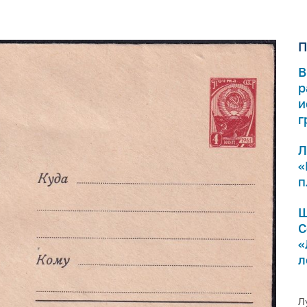
П
В
р
и
г
Л
«
п
Ш
С
«
л
Л