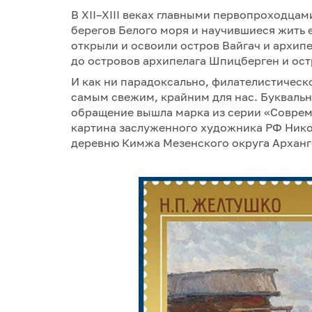
В XII–XIII веках главными первопроходца
берегов Белого моря и научившиеся жить е
открыли и освоили остров Вайгач и архип
до островов архипелага Шпицберген и ос
И как ни парадоксально, филателистическ
самым свежим, крайним для нас. Буквально
обращение вышла марка из серии «Соврем
картина заслуженного художника РФ Ник
деревню Кимжа Мезенского округа Арханг