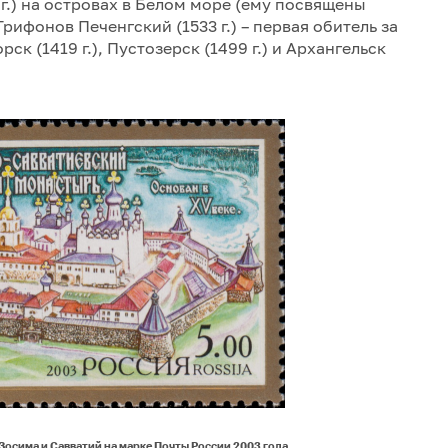
.) на островах в Белом море (ему посвящены
рифонов Печенгский (1533 г.) – первая обитель за
к (1419 г.), Пустозерск (1499 г.) и Архангельск
Зосима и Савватий на марке Почты России 2003 года