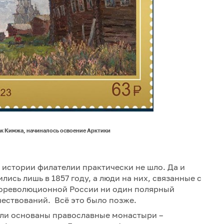
ак Кимжа, начиналось освоение Арктики
в истории филателии практически не шло. Да и
ись лишь в 1857 году, а люди на них, связанные с
в дореволюционной России ни один полярный
чествований. Всё это было позже.
были основаны православные монастыри –