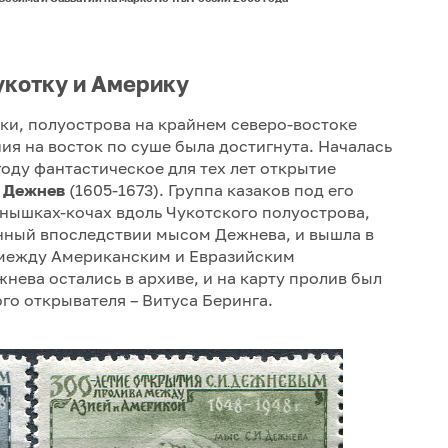
укотку и Америку
тки, полуострова на крайнем северо-востоке
ия на восток по суше была достигнута. Началась
оду фантастическое для тех лет открытие
 Дежнев
(1605-1673). Группа казаков под его
нышках-кочах вдоль Чукотского полуострова,
нный впоследствии мысом Дежнева, и вышла в
 между Американским и Евразийским
нева остались в архиве, и на карту пролив был
ого открывателя – Витуса Беринга.