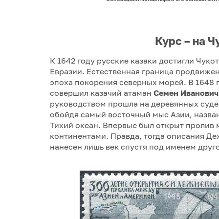
Курс – на Ч
К 1642 году русские казаки достигли Чуко
Евразии. Естественная граница продвижен
эпоха покорения северных морей. В 1648 г
совершил казачий атаман
Семен Иванович
руководством прошла на деревянных суде
обойдя самый восточный мыс Азии, назва
Тихий океан. Впервые был открыт пролив
континентами. Правда, тогда описания Деж
нанесен лишь век спустя под именем друг