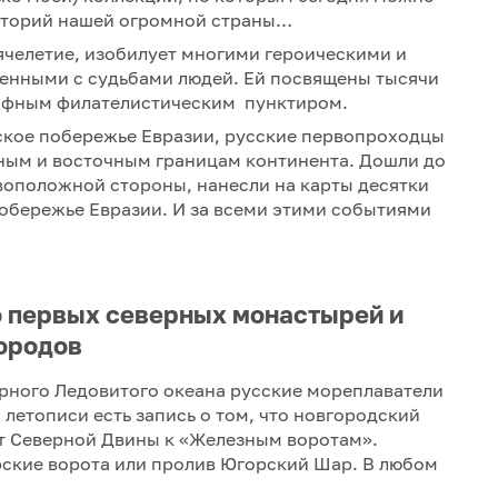
риторий нашей огромной страны…
сячелетие, изобилует многими героическими и
тенными с судьбами людей. Ей посвящены тысячи
графным филателистическим пунктиром.
ское побережье Евразии, русские первопроходцы
рным и восточным границам континента. Дошли до
воположной стороны, нанесли на карты десятки
побережье Евразии. И за всеми этими событиями
о первых северных монастырей и
ородов
рного Ледовитого океана русские мореплаватели
 летописи есть запись о том, что новгородский
т Северной Двины к «Железным воротам».
арские ворота или пролив Югорский Шар. В любом