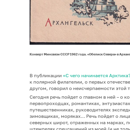
Конверт Минсвязи СССР 1962 года. «Обелиск Севера» в Арханг
В публикации
«С чего начинается Арктика
к полярной филателии, о первых отечеств
другом, говорил о неисчерпаемости этой 
Сегодня речь пойдет о главном в ней – о 
первопроходцах, романтиках, энтузиастах
путешественниках, руководителях экспед
зимовщиках, моряках… Речь пойдет о лица
северных широт, отраженных на марках, п
штемпелях спецгашений из моей (и не тол