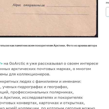
м
ельске как памятник всем покорителям Арктики. Фото из архива автора
?»
на GoArctic я уже рассказывал о своем интересе
енных арктических почтовых марках, о многом
темы для коллекционеров.
конкретных людях с фамилиями и именами:
, ученых-гидрографах и географах,
иций, профессиональных полярниках,
х Арктики, исследователях и покорителях
очтовых конвертах, карточках и открытках,
ько моей) коллекции, по которым сегодня можно