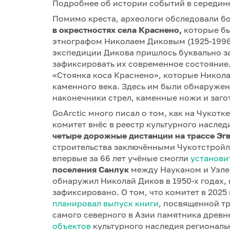
Подробнее об истории событий в середине
Помимо креста, археологи обследовали б
в окрестностях села Краснено,
которые бы
этнографом Николаем Диковым (1925-1996) 
экспедиции Дикова пришлось буквально за
зафиксировать их современное состояние.
«Стоянка коса Краснено», которые Никола
каменного века. Здесь им были обнаруже
наконечники стрел, каменные ножи и заго
GoArctic много писал о том, как на Чукотк
комитет внёс в реестр культурного наслед
четыре дорожные дистанции на трассе Эг
строительства заключёнными Чукотстройлаг
впервые за 66 лет учёные смогли
установи
поселения Санлук
между Науканом и Уэлен
обнаружил Николай Диков в 1950-х годах,
зафиксировано. О том, что комитет в 2025
планировал выпуск книги
, посвященной т
самого северного в Азии памятника древн
объектов
культурного наследия региональн