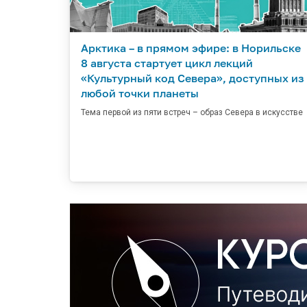
Арктика – в прямом эфире: в Норильске
8 августа стартует цикл лекций
«Культурный код Севера», доступных из
любой точки планеты
Тема первой из пяти встреч – образ Севера в искусстве