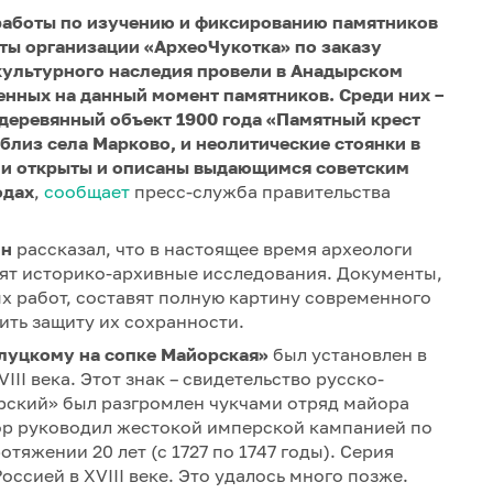
работы по изучению и фиксированию памятников
сты организации «АрхеоЧукотка» по заказу
культурного наследия провели в Анадырском
енных на данный момент памятников. Среди них –
деревянный объект 1900 года «Памятный крест
близ села Марково, и неолитические стоянки в
ли открыты и описаны выдающимся советским
одах
,
сообщает
пресс-служба правительства
ин
рассказал, что в настоящее время археологи
ят историко-архивные исследования. Документы,
х работ, составят полную картину современного
ить защиту их сохранности.
луцкому на сопке Майорская»
был установлен в
III века. Этот знак – свидетельство русско-
рский» был разгромлен чукчами отряд майора
йор руководил жестокой имперской кампанией по
тяжении 20 лет (с 1727 по 1747 годы). Серия
ссией в XVIII веке. Это удалось много позже.