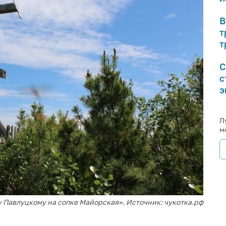
В
т
т
С
с
э
Л
м
 Павлуцкому на сопке Майорская». Источник: чукотка.рф