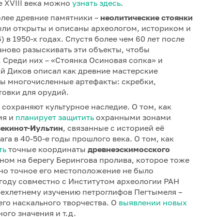
 XVIII века можно
узнать здесь
.
олее древние памятники –
неолитические стоянки
ли открыты и описаны археологом, историком и
в 1950-х годах. Спустя более чем 60 лет после
ново разыскивать эти объекты, чтобы
 Среди них – «Стоянка Осиновая сопка» и
й Диков описал как древние мастерские
ны многочисленные артефакты: скребки,
товки для орудий.
е сохраняют культурное наследие. О том, как
ия и
планирует защитить
охранными зонами
векинот-Иультин
, связанные с историей её
а в 40-50-е годы прошлого века. О том, как
ть
точные координаты
древнеэскимосского
ом на берегу Берингова пролива, которое тоже
 но точное его местоположение не было
 году совместно с Институтом археологии РАН
рехлетнему изучению петроглифов Пегтымеля –
его наскального творчества. О
выявлении новых
ого значения и т.д.