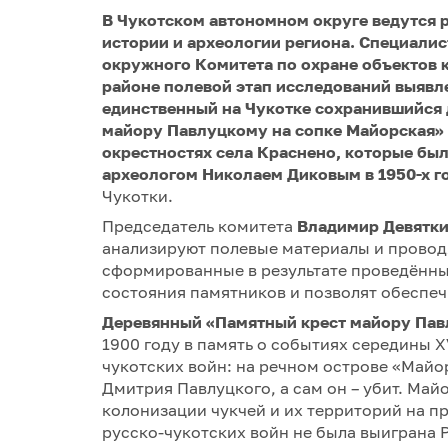
В Чукотском автономном округе ведутся 
истории и археологии региона. Специали
окружного Комитета по охране объектов 
районе полевой этап исследований выявл
единственный на Чукотке сохранившийся 
майору Павлуцкому на сопке Майорская» 
окрестностях села Краснено, которые бы
археологом Николаем Диковым в 1950-х г
Чукотки.
Председатель комитета
Владимир Девятк
анализируют полевые материалы и провод
сформированные в результате проведённы
состояния памятников и позволят обеспеч
Деревянный «Памятный крест майору Пав
1900 году в память о событиях середины XV
чукотских войн: на речном острове «Майо
Дмитрия Павлуцкого, а сам он – убит. Ма
колонизации чукчей и их территорий на про
русско-чукотских войн не была выиграна Ро