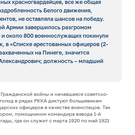
нных красногвардейцев, все же общая
аздробленность Белого движения,
нтов, не оставляла шансов на победу.
ой Армии завершилось разгромом
 и около 800 военнослужащих покинули
ак, в «Списке арестованных офицеров (2-
 захваченных на Пинеге, значится
Александрович; должность – младший
Гражданской войны и начавшаяся советско-
 голод в рядах РККА диктуют большевикам
арских офицеров в качестве военспецов. Так
ором, помощником командира взвода 1-й
ды, где он служит с марта 1920 по май 1921