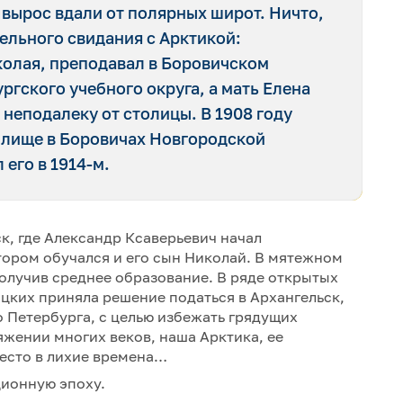
 вырос вдали от полярных широт. Ничто,
ельного свидания с Арктикой:
колая, преподавал в Боровичском
гского учебного округа, а мать Елена
неподалеку от столицы. В 1908 году
илище в Боровичах Новгородской
его в 1914-м.
ск, где Александр Ксаверьевич начал
отором обучался и его сын Николай. В мятежном
получив среднее образование. В ряде открытых
ицких приняла решение податься в Архангельск,
 Петербурга, с целью избежать грядущих
тяжении многих веков, наша Арктика, ее
место в лихие времена…
ционную эпоху.