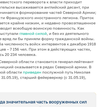
ьшевистского переворота к власти приходит
нгельске высаживается английский десант, при
ачинается формирование частей Северной Армии;
сти Французского иностранного легиона. Приток
ается крайне низким, и недавно провозглашенное
вводит всеобщую воинскую повинность. Как
выступали
главной силой
, и без их деятельного
е вряд ли бы приняли форму гражданской войны.
а численность войск интервентов к декабрю 1918
цев – 7 156 чел. При этом в действующих частях,
ь 20 234 человека.
 Северной области становится генерал-лейтенант
бницкий оказывается в рядах Северной армии. В
ной области
приведен
послужной путь Николая
1.05.19), старший фейерверкер (с 31.05.19),
года значительная часть вооруженных сил