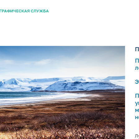
ГРАФИЧЕСКАЯ СЛУЖБА
П
П
л
Э
П
у
м
н
Л