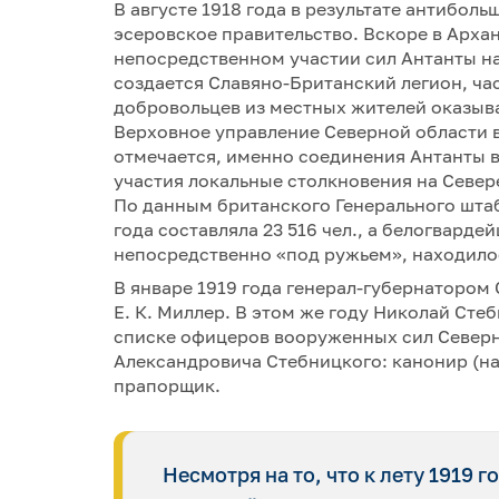
В августе 1918 года в результате антибол
эсеровское правительство. Вскоре в Арха
непосредственном участии сил Антанты н
создается Славяно-Британский легион, ча
добровольцев из местных жителей оказыв
Верховное управление Северной области 
отмечается, именно соединения Антанты 
участия локальные столкновения на Север
По данным британского Генерального штаб
года составляла 23 516 чел., а белогвардей
непосредственно «под ружьем», находилос
В январе 1919 года генерал-губернатором
Е. К. Миллер. В этом же году Николай Сте
списке офицеров вооруженных сил Север
Александровича Стебницкого: канонир (на 3
прапорщик.
Несмотря на то, что к лету 1919 