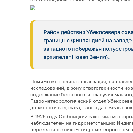
Район действия Убекосевера охва
границы с Финляндией на западе 
западного побережья полуострова
архипелаг Новая Земля).
Помимо многочисленных задач, направле
исследований, в зону ответственности но
содержание береговых и плавучих маяков,
Гидрометеорологический отдел Убекосевер
должности водолаза, навсегда связав сво
В 1926 году Стебницкий закончил метеоро
наблюдателем на гидрометстанцию Индига.
перевелся техником-гидрометеорологом н