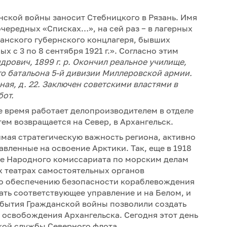
нской войны заносит Стебницкого в Рязань. Имя
очередных «Списках…», на сей раз − в лагерных
анского губернского концлагеря, бывших
 с 3 по 8 сентября 1921 г.». Согласно этим
рович, 1899 г. р. Окончил реальное училище,
о батальона 5-й дивизии Миллеровской армии.
рная, д. 22. Заключен советскими властями в
бот.
 время работает делопроизводителем в отделе
тем возвращается на Север, в Архангельск.
имая стратегическую важность региона, активно
ленные на освоение Арктики. Так, еще в 1918
ие Народного комиссариата по морским делам
х театрах самостоятельных органов
по обеспечению безопасности кораблевождения
ать соответствующее управление и на Белом, и
бытия Гражданской войны позволили создать
е освобождения Архангельска. Сегодня этот день
кой службы Северного флота.