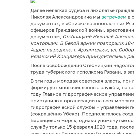
Далее нелегкая судьба и лихолетье гражда
Николая Александровича мы
встречаем
в 
документах, в «Списке военнопленных Ряз
офицеров Гражданской войны, арестованных
документам,
Стебницкий Николай Александ
конторщик. В Белой армии прапорщик 18-г
Адрес на родине: г. Архангельск, ул. Собо
Рязанский Концлагерь принудительных ра
После освобождения Стебницкий недолгое
труда губернского исполкома Рязани, а за
В эти годы молодая советская власть, пон
формирует многочисленные службы, направ
году Главное гидрографическое управлен
приступило к организации на всех морски
гидрографической службы − управлений 
(сокращённо Убеко). Предполагалось созд
Баренцевом морях, однако упомянутые со
службу только 15 февраля 1920 года, посл
считается днём основания Гидрографичес