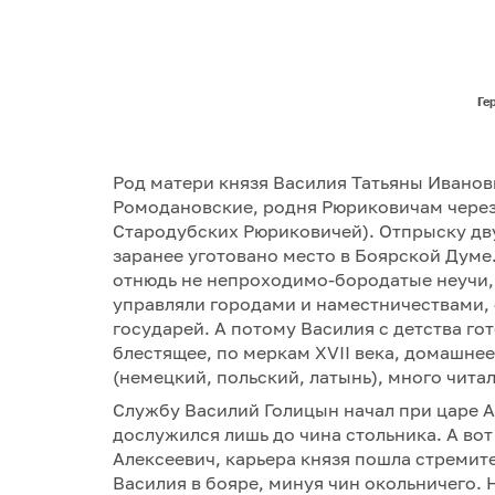
Ге
Род матери князя Василия Татьяны Иванов
Ромодановские, родня Рюриковичам через 
Стародубских Рюриковичей). Отпрыску дв
заранее уготовано место в Боярской Думе.
отнюдь не непроходимо-бородатые неучи, 
управляли городами и наместничествами,
государей. А потому Василия с детства г
блестящее, по меркам XVII века, домашне
(немецкий, польский, латынь), много читал
Службу Василий Голицын начал при царе А
дослужился лишь до чина стольника. А вот
Алексеевич, карьера князя пошла стремите
Василия в бояре, минуя чин окольничего.