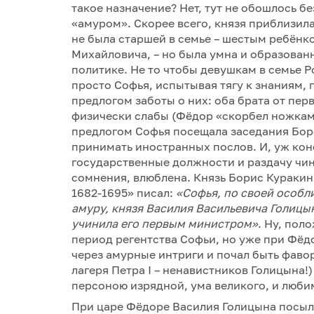
такое назначение? Нет, тут не обошлось б
«амуром». Скорее всего, князя приблизила
не была старшей в семье – шестым ребёнко
Михайловича, – но была умна и образованн
политике. Не то чтобы девушкам в семье 
просто Софья, испытывая тягу к знаниям, 
предлогом заботы о них: оба брата от пе
физически слабы (Фёдор «скорбел ножками
предлогом Софья посещала заседания Бор
принимать иностранных послов. И, уж кон
государственные должности и раздачу чин
сомнения, влюблена. Князь Борис Куракин 
1682-1695» писал:
«Софья, по своей особл
амуру, князя Василия Васильевича Голицы
учинила его первым министром»
. Ну, пол
период регентства Софьи, но уже при Фёд
через амурные интриги и почал быть фавор
лагеря Петра I – ненавистников Голицына!
персоною изрядной, ума великого, и любим
При царе Фёдоре Василия Голицына посыл