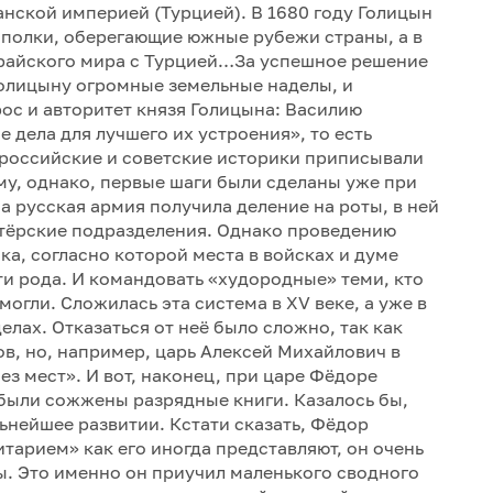
нской империей (Турцией). В 1680 году Голицын
л полки, оберегающие южные рубежи страны, а в
арайского мира с Турцией…За успешное решение
Голицыну огромные земельные наделы, и
рос и авторитет князя Голицына: Василию
 дела для лучшего их устроения», то есть
российские и советские историки приписывали
у, однако, первые шаги были сделаны уже при
 русская армия получила деление на роты, в ней
етёрские подразделения. Однако проведению
а, согласно которой места в войсках и думе
ти рода. И командовать «худородные» теми, кто
огли. Сложилась эта система в XV веке, а уже в
елах. Отказаться от неё было сложно, так как
в, но, например, царь Алексей Михайлович в
з мест». И вот, наконец, при царе Фёдоре
 были сожжены разрядные книги. Казалось бы,
нейшее развитии. Кстати сказать, Фёдор
тарием» как его иногда представляют, он очень
ы. Это именно он приучил маленького сводного