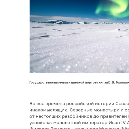
Государственная печать и цветной портрет князя В.В. Голицы
Во все времена российской истории Севе
инакомыслящих. Северные монастыри и ос
от настоящих разбойников до правителей 
узников»: малолетний император Иван IV 
Филарет Романов – отец царя Михаила Фёд