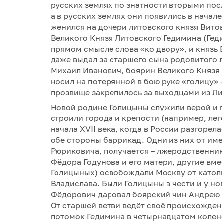
русских землях по знатности вторыми пос
а в русских землях они появились в начал
женился на дочери литовского князя Вито
Великого Князя Литовского Гедимина (Гед
прямом смысле слова «ко двору», и князь В
даже выдал за старшего сына родовитого л
Михаил Иванович, боярин Великого Князя Ва
носил на потерянной в бою руке «голицу» 
прозвище закрепилось за выходцами из Л
Новой родине Голицыны служили верой и пр
строили города и крепости (например, ле
начала XVII века, когда в России разгоре
обе стороны баррикад. Одни из них от име
Рюриковича, получается – лжеродственник
Фёдора Годунова и его матери, другие вме
Голицыных) освобождали Москву от катол
Владислава. Были Голицыны в чести и у н
Фёдорович даровал боярский чин Андрею Г
От старшей ветви ведёт своё происхожден
потомок Гедимина в четырнадцатом колен