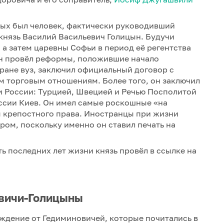
ых был человек, фактически руководивший
– князь Василий Васильевич Голицын. Будучи
 а затем царевны Софьи в период её регентства
 он провёл реформы, положившие начало
ране вуз, заключил официальный договор с
 торговым отношениям. Более того, он заключил
 России: Турцией, Швецией и Речью Посполитой
ссии Киев. Он имел самые роскошные «на
ы крепостного права. Иностранцы при жизни
ром, поскольку именно он ставил печать на
ть последних лет жизни князь провёл в ссылке на
вичи-Голицыны
ждение от Гедиминовичей, которые почитались в