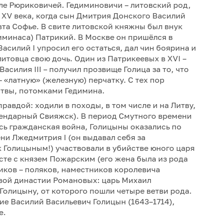
ле Рюриковичей. Гедиминовичи – литовский род,
е XV века, когда сын Дмитрия Донского Василий
вта Софье. В свите литовской княжны был внук
иминаса) Патрикий. В Москве он пришёлся в
асилий I упросил его остаться, дал чин боярина и
итовца свою дочь. Один из Патрикеевых в XVI –
силия III – получил прозвище Голица за то, что
– «латную» (железную) перчатку. С тех пор
итвы, потомками Гедимина.
авдой: ходили в походы, в том числе и на Литву,
гендарный Свияжск). В период Смутного времени
лась гражданская война, Голицыны оказались по
ни Лжедмитрия I (он выдавал себя за
 Голицыным!) участвовали в убийстве юного царя
сте с князем Пожарским (его жена была из рода
иков – поляков, наместников королевича
овой династии Романовых: царь Михаил
олицыну, от которого пошли четыре ветви рода.
ие Василий Васильевич Голицын (1643–1714),
е.