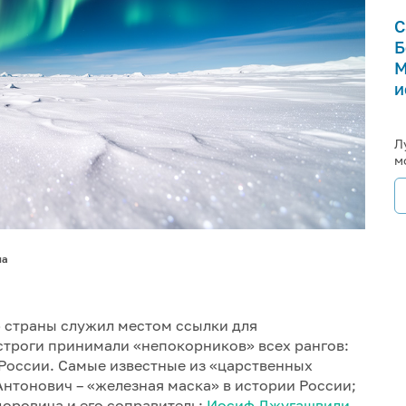
С
Б
М
и
Л
м
на
р страны служил местом ссылки для
троги принимали «непокорников» всех рангов:
России. Самые известные из «царственных
Антонович – «железная маска» в истории России;
оровича и его соправитель;
Иосиф Джугашвили