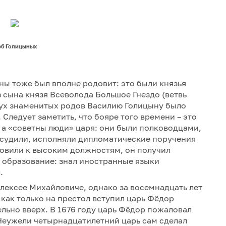
рб Голицыных
ны тоже был вполне родовит: это были князья
сына князя Всеволода Большое Гнездо (ветвь
ух знаменитых родов Василию Голицыну было
 Следует заметить, что бояре того времени – это
а «советны люди» царя: они были полководцами,
 судили, исполняли дипломатические поручения
отовили к высоким должностям, он получил
е образование: знал иностранные языки
.
лексее Михайловиче, однако за восемнадцать лет
 как только на престол вступил царь Фёдор
льно вверх. В 1676 году царь Фёдор пожаловал
 Неужели четырнадцатилетний царь сам сделал