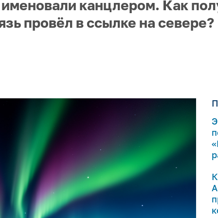
 именовали канцлером. Как пол
язь провёл в ссылке на севере?
П
Э
п
«
р
К
А
п
к