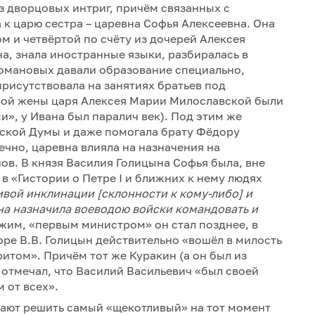
ез дворцовых интриг, причём связанных с
 к царю сестра – царевна Софья Алексеевна. Она
м и четвёртой по счёту из дочерей Алексея
а, знала иностранные языки, разбиралась в
Романовых давали образование специально,
присутствовала на занятиях братьев под
рвой жены царя Алексея Марии Милославской были
», у Ивана был паралич век). Под этим же
ской Думы и даже помогала брату Фёдору
ечно, царевна влияла на назначения на
ов. В князя Василия Голицына Софья была, вне
в «Гистории о Петре I и ближних к нему людях
ивой инклинации [склонности к кому-либо] и
на назначила воеводою войски командовать и
ожим, «первым министром» он стал позднее, в
оре В.В. Голицын действительно «вошёл в милость
итом». Причём тот же Куракин (а он был из
) отмечал, что Василий Васильевич «был своей
 от всех».
ают решить самый «щекотливый» на тот момент