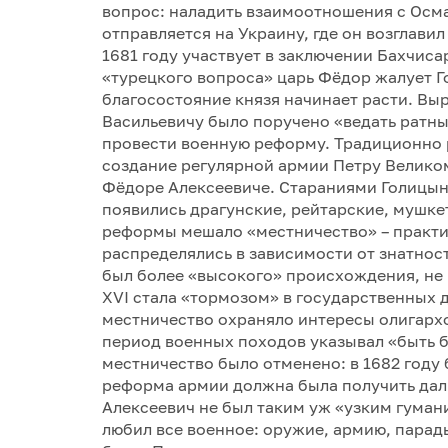
вопрос: наладить взаимоотношения с Осма
отправляется на Украину, где он возглави
1681 году участвует в заключении Бахчис
«турецкого вопроса» царь Фёдор жалует 
благосостояние князя начинает расти. Вы
Васильевичу было поручено «ведать ратные
провести военную реформу. Традиционно 
создание регулярной армии Петру Великом
Фёдоре Алексеевиче. Стараниями Голицына
появились драгунские, рейтарские, мушк
реформы мешало «местничество» – практик
распределялись в зависимости от знатнос
был более «высокого» происхождения, не м
XVI стала «тормозом» в государственных д
местничество охраняло интересы олигархо
период военных походов указывал «быть бе
местничество было отменено: в 1682 году
реформа армии должна была получить даль
Алексеевич не был таким уж «узким гумани
любил все военное: оружие, армию, парад