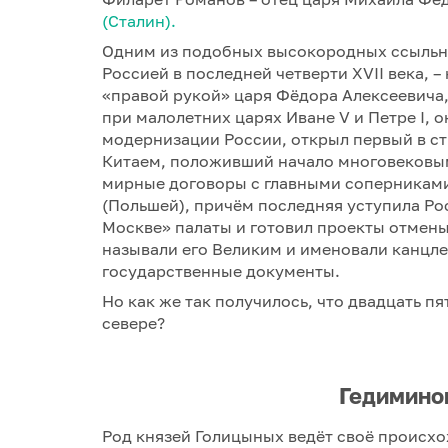
(Сталин).
Одним из подобных высокородных ссыльн
Россией в последней четверти XVII века, 
«правой рукой» царя Фёдора Алексеевича,
при малолетних царях Иване V и Петре I,
модернизации России, открыл первый в ст
Китаем, положивший начало многовековым
мирные договоры с главными соперниками
(Польшей), причём последняя уступила Ро
Москве» палаты и готовил проекты отмен
называли его Великим и именовали канцле
государственные документы.
Но как же так получилось, что двадцать пя
севере?
Гедимино
Род князей Голицыных ведёт своё происхо