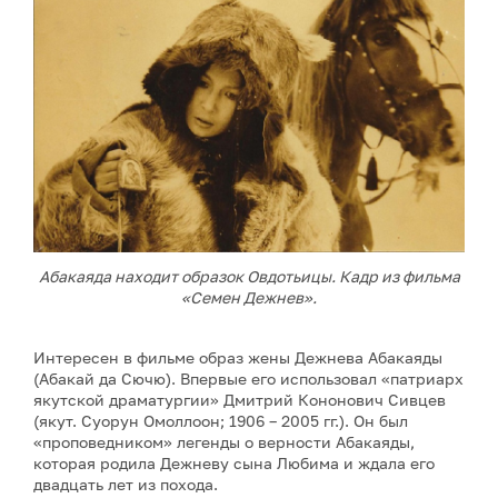
Абакаяда находит образок Овдотьицы. Кадр из фильма
«Семен Дежнев».
Интересен в фильме образ жены Дежнева Абакаяды
(Абакай да Сючю). Впервые его использовал «патриарх
якутской драматургии» Дмитрий Кононович Сивцев
(якут. Суорун Омоллоон; 1906 – 2005 гг.). Он был
«проповедником» легенды о верности Абакаяды,
которая родила Дежневу сына Любима и ждала его
двадцать лет из похода.