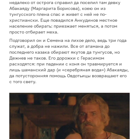
недалеко от острога справил да поселил там девку
Абакаяду (Маргарита Борисова), коею он из
тунгусского плена спас и живет с ней не по-
христиански. Еще повадился Анкудинов местное
население обирать: приезжает меняться, а потом
просто отбирает меха.
Подговорил он и Семена на лихое дело, ведь три года
служат, а добра не нажили. Все от атамана до
последнего казака обирают якутов да тунгусов, но
Дежнев не таков. Его дорожки с Герасимом
расходятся: при падении с коня он травмируется и
лишь шаманский дар (и «серебряная вода») Абакаяды,
да потусторонняя помощь Овдотьицы возвращают его
с того свету.