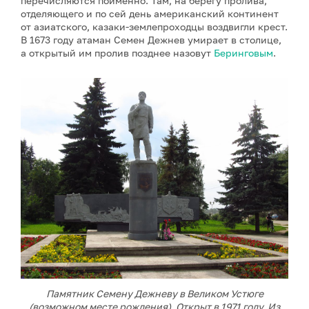
перечисляются поименно. Там, на берегу пролива,
отделяющего и по сей день американский континент
от азиатского, казаки-землепроходцы воздвигли крест.
В 1673 году атаман Семен Дежнев умирает в столице,
а открытый им пролив позднее назовут
Беринговым
.
Памятник Семену Дежневу в Великом Устюге
(возможном месте рождения). Открыт в 1971 году. Из