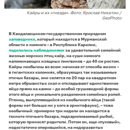
Кайры и их «гнезда». Фото: Ярослав Никитин /
GeoPhoto
В Кандалакшском государственном природном
заповеднике
, который находится в Мурманской
области и немного – в Республике Карелии,
поделились наблюдениями
за удивительной семейной
жизнью морских птиц кайр, на суше немного
напоминающих изящных пингвинов – до 40 см ростом.
Кайры необычны во всем: начиная от способа жизни –
в гигантских колониях, образующих так называемые
птичьи базары, они селятся по 20 пар на квадратном
метре обрывистых скал и откладывают единственное
яйцо прямо на камни – до особой грушевидной формы
этого яйца и уникального разделения семейных ролей.
Птенец, вылупляющийся из необычного яйца (такой
формы нет больше ни у кого в орнитофауне), – тоже
необычный: примерно три недели он находится в
тесноте птичьего базара, подкармливаемый рыбой,
которую приносят родители. Потом он, еще «пуховый»,
недостаточно оперившийся, на недоразвитых