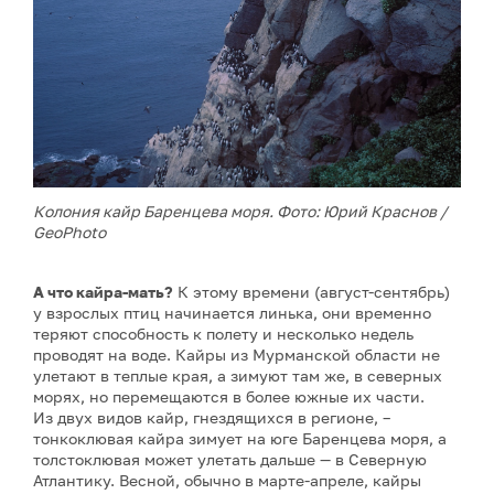
Колония кайр Баренцева моря. Фото: Юрий Краснов /
GeoPhoto
А что кайра-мать?
К этому времени (август-сентябрь)
у взрослых птиц начинается линька, они временно
теряют способность к полету и несколько недель
проводят на воде. Кайры из Мурманской области не
улетают в теплые края, а зимуют там же, в северных
морях, но перемещаются в более южные их части.
Из двух видов кайр, гнездящихся в регионе, –
тонкоклювая кайра зимует на юге Баренцева моря, а
толстоклювая может улетать дальше — в Северную
Атлантику. Весной, обычно в марте-апреле, кайры