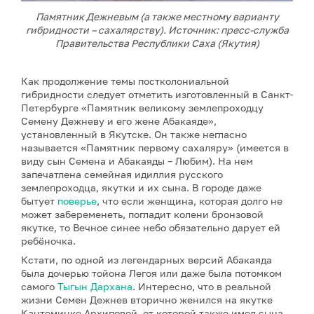
Памятник Дежневым (а также местному варианту
гибридности – сахалярству). Источник: пресс-служба
Правительства Республики Саха (Якутия)
Как продолжение темы постколониальной
гибридности следует отметить изготовленный в Санкт-
Петербурге «Памятник великому землепроходцу
Семену Дежневу и его жене Абакаяде»,
установленный в Якутске. Он также негласно
называется «Памятник первому сахаляру» (имеется в
виду сын Семена и Абакаяды – Любим). На нем
запечатлена семейная идиллия русского
землепроходца, якутки и их сына. В городе даже
бытует
поверье
, что если женщина, которая долго не
может забеременеть, погладит колени бронзовой
якутке, то Вечное синее небо обязательно дарует ей
ребёночка.
Кстати, по одной из легендарных версий Абакаяда
была дочерью тойона Легоя или даже была потомком
самого
Тыгын Дархана
. Интересно, что в реальной
жизни Семен Дежнев вторично женился на якутке
Кантеминке Архиповой, от которой также имел сына