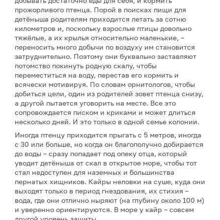
добывать достаточно еды для себя, и кормить
прожорливого птенца. Порой в поисках пищи для
детёныша родителям приходится летать за сотню
километров и, поскольку взрослые птицы довольно
тяжёлые, а их крылья относительно маленькие, –
переносить много добычи по воздуху им становится
затруднительно. Поэтому они буквально заставляют
потомство покинуть родную скалу, чтобы
переместиться на воду, перестав его кормить и
всячески мотивируя. По словам орнитологов, чтобы
добиться цели, один из родителей зовет птенца снизу,
а другой пытается уговорить на месте. Все это
сопровождается писком и криками и может длиться
несколько дней. И это только в одной семье колонии.
Иногда птенцу приходится прыгать с 5 метров, иногда
с 30 или больше, но когда он благополучно добирается
до воды – сразу попадает под опеку отца, который
уводит детёныша от скал в открытое море, чтобы тот
стал недоступен для наземных и большинства
пернатых хищников. Кайры неловки на суше, куда они
выходят только в период гнездования, их стихия –
вода, где они отлично ныряют (на глубину около 100 м)
и уверенно ориентируются. В море у кайр – совсем
другой уровень защиты.