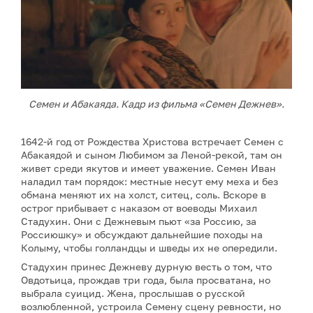
Семен и Абакаяда. Кадр из фильма «Семен Дежнев».
1642-й год от Рождества Христова встречает Семен с
Абакаядой и сыном Любимом за Леной-рекой, там он
живет среди якутов и имеет уважение. Семен Иван
наладил там порядок: местные несут ему меха и без
обмана меняют их на холст, ситец, соль. Вскоре в
острог прибывает с наказом от воеводы Михаил
Стадухин. Они с Дежневым пьют «за Россию, за
Россиюшку» и обсуждают дальнейшие походы на
Колыму, чтобы голландцы и шведы их не опередили.
Стадухин принес Дежневу дурную весть о том, что
Овдотьица, прождав три года, была просватана, но
выбрала суицид. Жена, прослышав о русской
возлюбленной, устроила Семену сцену ревности, но