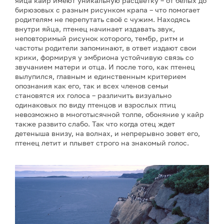
яйца кайр имеют уникальную расцветку – от белых до
бирюзовых с разным рисунком крапа – что помогает
родителям не перепутать своё с чужим. Находясь
внутри яйца, птенец начинает издавать звук,
неповторимый рисунок которого, тембр, ритм и
частоты родители запоминают, в ответ издают свои
крики, формируя у эмбриона устойчивую связь со
звучанием матери и отца. И после того, как птенец
вылупился, главным и единственным критерием
опознания как его, так и всех членов семьи
становятся их голоса – различить визуально
одинаковых по виду птенцов и взрослых птиц
невозможно в многотысячной толпе, обоняние у кайр
также развито слабо. Так что когда отец ждет
детеныша внизу, на волнах, и непрерывно зовет его,
птенец летит и плывет строго на знакомый голос.