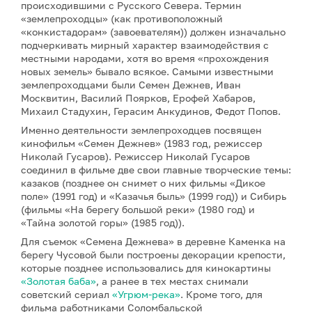
происходившими с Русского Севера. Термин
«землепроходцы» (как противоположный
«конкистадорам» (завоевателям)) должен изначально
подчеркивать мирный характер взаимодействия с
местными народами, хотя во время «прохождения
новых земель» бывало всякое. Самыми известными
землепроходцами были Семен Дежнев, Иван
Москвитин, Василий Поярков, Ерофей Хабаров,
Михаил Стадухин, Герасим Анкудинов, Федот Попов.
Именно деятельности землепроходцев посвящен
кинофильм «Семен Дежнев» (1983 год, режиссер
Николай Гусаров). Режиссер Николай Гусаров
соединил в фильме две свои главные творческие темы:
казаков (позднее он снимет о них фильмы «Дикое
поле» (1991 год) и «Казачья быль» (1999 год)) и Сибирь
(фильмы «На берегу большой реки» (1980 год) и
«Тайна золотой горы» (1985 год)).
Для съемок «Семена Дежнева» в деревне Каменка на
берегу Чусовой были построены декорации крепости,
которые позднее использовались для кинокартины
«Золотая баба»
, а ранее в тех местах снимали
советский сериал
«Угрюм-река»
. Кроме того, для
фильма работниками Соломбальской