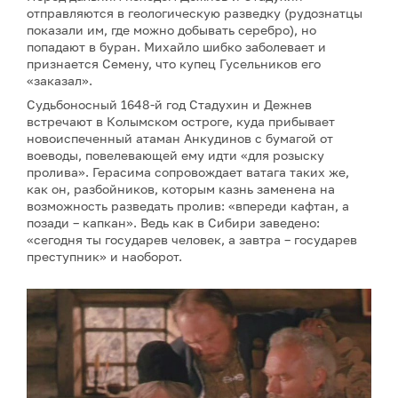
отправляются в геологическую разведку (рудознатцы
показали им, где можно добывать серебро), но
попадают в буран. Михайло шибко заболевает и
признается Семену, что купец Гусельников его
«заказал».
Судьбоносный 1648-й год Стадухин и Дежнев
встречают в Колымском остроге, куда прибывает
новоиспеченный атаман Анкудинов с бумагой от
воеводы, повелевающей ему идти «для розыску
пролива». Герасима сопровождает ватага таких же,
как он, разбойников, которым казнь заменена на
возможность разведать пролив: «впереди кафтан, а
позади – капкан». Ведь как в Сибири заведено:
«сегодня ты государев человек, а завтра – государев
преступник» и наоборот.