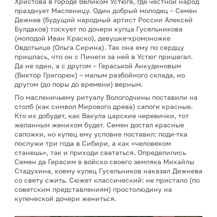
Христова в городе Великом Устюге, где честной народ
празднует Масленицу. Один добрый молодец – Семен
Дежнев (будущий народный артист России Алексей
Булдаков) тоскует по дочери купца Гусельникова
(молодой Иван Краско), девушке-хромоножке
Овдотьице (Ольга Сирина). Так она ему по сердцу
пришлась, что он с Пинеги за ней в Устюг пришагал.
Да не один, а с другом – Гераськой Анкудиновым
(Виктор Григорюк) – малым разбойного склада, но
другом (до поры до времени) верным.
По масленичьему ритуалу Вологодчины поставили на
столб (как символ Мирового древа) сапоги красные.
Кто их добудет, как Вакула царские черевички, тот
желанным женихом будет. Семен достал красные
сапожки, но купец ему условие поставил: поди-тка
послужи три года в Сибири, а как «человеком
станешь», так и приходи свататься. Определились
Семен да Герасим в войско своего земляка Михайлы
Стадухина, коему купец Гусельников наказал Дежнева
со свету сжить. Сюжет классический: не пристало (по
советским представлениям) простолюдину на
купеческой дочери жениться.