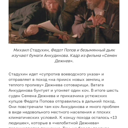
Михаил Стадухин, Федот Попов и безымянный дьяк
изучают бумаги Анкудинова. Кадр из фильма «Семен
Дежнев».
Стадухин идет «супротив воеводского указа» и
отправляет в поход «на прииск новых землиц и
теплого проливу» Дежнева сотоварищи. Ватага
Анкудинова бунтует и угоняет один коч. В итоге шесть
суден Семена Дежнева и приказчика устюжских
купцов Федота Попова отправились в дальний поход.
Они повстречали там коч Анкудинова и много проблем
в виде недовольного местного населения и плохих
климатических условий. К концу похода осталось «13
людишек», которые в «челобитной Дежнева»