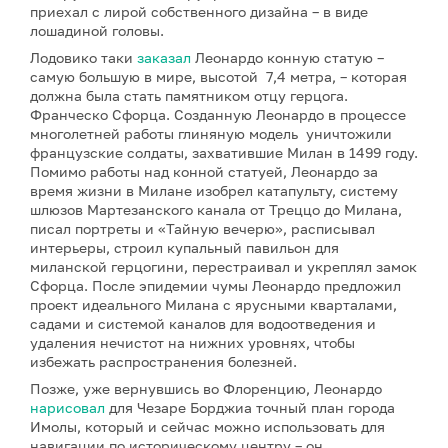
приехал с лирой собственного дизайна – в виде
лошадиной головы.
Лодовико таки
заказал
Леонардо конную статую –
самую большую в мире, высотой 7,4 метра, – которая
должна была стать памятником отцу герцога.
Франческо Сфорца. Созданную Леонардо в процессе
многолетней работы глиняную модель уничтожили
французские солдаты, захватившие Милан в 1499 году.
Помимо работы над конной статуей, Леонардо за
время жизни в Милане изобрел катапульту, систему
шлюзов Мартезанского канала от Треццо до Милана,
писал портреты и «Тайную вечерю», расписывал
интерьеры, строил купальный павильон для
миланской герцогини, перестраивал и укреплял замок
Сфорца. После эпидемии чумы Леонардо предложил
проект идеального Милана с ярусными кварталами,
садами и системой каналов для водоотведения и
удаления нечистот на нижних уровнях, чтобы
избежать распространения болезней.
Позже, уже вернувшись во Флоренцию, Леонардо
нарисовал
для Чезаре Борджиа точный план города
Имолы, который и сейчас можно использовать для
навигации по историческому центру – он