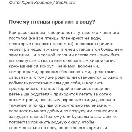
Фото: Юрий Краснов / GeoPhoto
Почему птенцы прыгают в воду?
Как рассказывают специалисты, у такого отчаянного
поступка (не все птенцы планируют на воду,
некоторые попадают на камни) несколько причин:
через три недели жизни птенец становится большим и
заметным – и в тесной колонии всегда есть риск быть
вытолкнутым с места или склёванным хищниками,
кружащимися вокруг – чайками, воронами,
поморниками, орланами-белохвостами, кречетами,
сапсанами; к тому же родителям становится сложно и
добывать достаточно еды для себя, и кормить
прожорливого птенца. Порой в поисках пищи для
детёныша родителям приходится летать за сотню
километров и, поскольку взрослые птицы довольно
тяжёлые, а их крылья относительно маленькие, –
переносить много добычи по воздуху им становится
затруднительно. Поэтому они буквально заставляют
потомство покинуть родную скалу, чтобы
переместиться на воду, перестав его кормить и