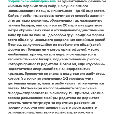
поделились наблюдениями
за удивительной семейной
жизнью морских птиц кайр, на суше немного
напоминающих изящных пингвинов – до 40 см ростом.
Кайры необычны во всем: начиная от способа жизни –
в гигантских колониях, образующих так называемые
птичьи базары, они селятся по 20 пар на квадратном
метре обрывистых скал и откладывают единственное
яйцо прямо на камни – до особой грушевидной формы
этого яйца и уникального разделения семейных ролей.
Птенец, вылупляющийся из необычного яйца (такой
формы нет больше ни у кого в орнитофауне), – тоже
необычный: примерно три недели он находится в
тесноте птичьего базара, подкармливаемый рыбой,
которую приносят родители. Потом он, еще «пуховый»,
недостаточно оперившийся, на недоразвитых
крыльях, бросается со скалы в воду, где его ждёт отец,
который в течение следующих 1-2 месяцев учит
детёныша нырять, ловить рыбу – пока тот не научится
летать. Мать-кайра же после «вылета отпрыска из
гнезда» отправляется на зимовку. И – при том, что вне
сезона размножения кайры-родители не держатся
вместе, часто мигрируя на огромные расстояния
поодиночке, они составляют пары на всю жизнь, и
отличаются верностью не только партнеру, но и