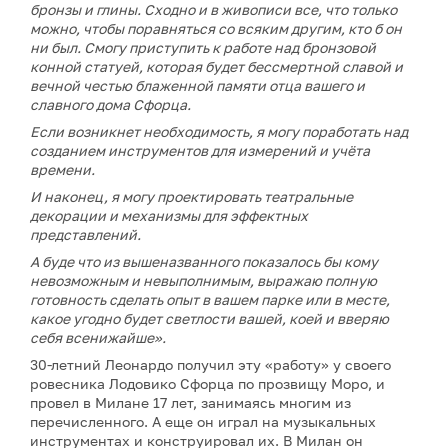
бронзы и глины. Сходно и в живописи
все, что только
можно, чтобы поравняться со всяким другим, кто б он
ни был. Смогу приступить к работе над бронзовой
конной статуей, которая будет бессмертной славой и
вечной честью блаженной памяти отца вашего и
славного дома Сфорца.
Если возникнет необходимость, я могу поработать над
созданием инструментов для измерений и учёта
времени.
И наконец, я могу проектировать театральные
декорации и механизмы для эффектных
представлений.
А буде что из вышеназванного показалось бы кому
невозможным и невыполнимым, выражаю полную
готовность сделать опыт в вашем парке или в месте,
какое угодно будет светлости вашей, коей и вверяю
себя всенижайше».
30-летний Леонардо получил эту «работу» у своего
ровесника Лодовико Сфорца по прозвищу Моро, и
провел в Милане 17 лет, занимаясь многим из
перечисленного. А еще он играл на музыкальных
инструментах и конструировал их. В Милан он