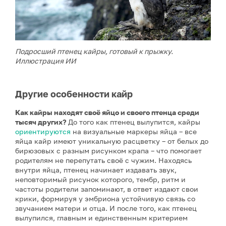
Подросший птенец кайры, готовый к прыжку.
Иллюстрация ИИ
Другие особенности кайр
Как кайры находят своё яйцо и своего птенца среди
тысяч других?
До того как птенец вылупится, кайры
ориентируются
на визуальные маркеры яйца – все
яйца кайр имеют уникальную расцветку – от белых до
бирюзовых с разным рисунком крапа – что помогает
родителям не перепутать своё с чужим. Находясь
внутри яйца, птенец начинает издавать звук,
неповторимый рисунок которого, тембр, ритм и
частоты родители запоминают, в ответ издают свои
крики, формируя у эмбриона устойчивую связь со
звучанием матери и отца. И после того, как птенец
вылупился, главным и единственным критерием