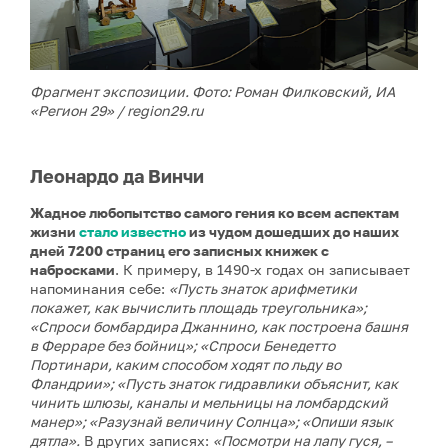
Фрагмент экспозиции. Фото: Роман Филковский, ИА
«Регион 29» / region29.ru
Леонардо да Винчи
Жадное любопытство самого гения ко всем аспектам
жизни
стало известно
из чудом дошедших до наших
дней 7200 страниц его записных книжек с
набросками
. К примеру, в 1490-х годах он записывает
напоминания себе:
«Пусть знаток арифметики
покажет, как вычислить площадь треугольника»;
«Спроси бомбардира Джаннино, как построена башня
в Ферраре без бойниц»; «Спроси Бенедетто
Портинари, каким способом ходят по льду во
Фландрии»; «Пусть знаток гидравлики объяснит, как
чинить шлюзы, каналы и мельницы на ломбардский
манер»; «Разузнай величину Солнца»; «Опиши язык
дятла».
В других записях:
«Посмотри на лапу гуся, –