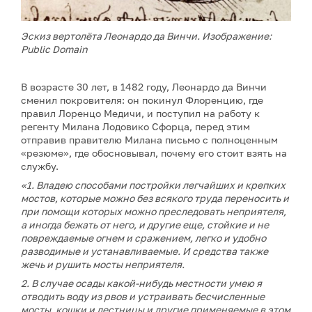
Эскиз вертолёта Леонардо да Винчи. Изображение:
Public Domain
В возрасте 30 лет, в 1482 году, Леонардо да Винчи
сменил покровителя: он покинул Флоренцию, где
правил Лоренцо Медичи, и поступил на работу к
регенту Милана Лодовико Сфорца, перед этим
отправив правителю Милана письмо с полноценным
«резюме», где обосновывал, почему его стоит взять на
службу.
«1. Владею способами постройки легчайших и крепких
мостов, которые можно без всякого труда переносить и
при помощи которых можно преследовать неприятеля,
а иногда бежать от него, и другие еще, стойкие и не
повреждаемые огнем и сражением, легко и удобно
разводимые и устанавливаемые. И средства также
жечь и рушить мосты неприятеля.
2. В случае осады какой-нибудь местности умею я
отводить воду из рвов и устраивать бесчисленные
мосты, кошки и лестницы и другие применяемые в этом