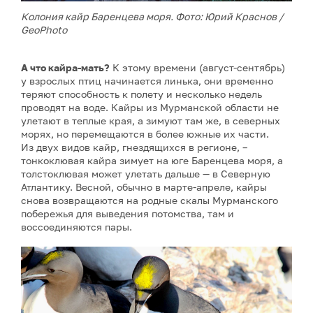
Колония кайр Баренцева моря. Фото: Юрий Краснов /
GeoPhoto
А что кайра-мать?
К этому времени (август-сентябрь)
у взрослых птиц начинается линька, они временно
теряют способность к полету и несколько недель
проводят на воде. Кайры из Мурманской области не
улетают в теплые края, а зимуют там же, в северных
морях, но перемещаются в более южные их части.
Из двух видов кайр, гнездящихся в регионе, –
тонкоклювая кайра зимует на юге Баренцева моря, а
толстоклювая может улетать дальше — в Северную
Атлантику. Весной, обычно в марте-апреле, кайры
снова возвращаются на родные скалы Мурманского
побережья для выведения потомства, там и
воссоединяются пары.