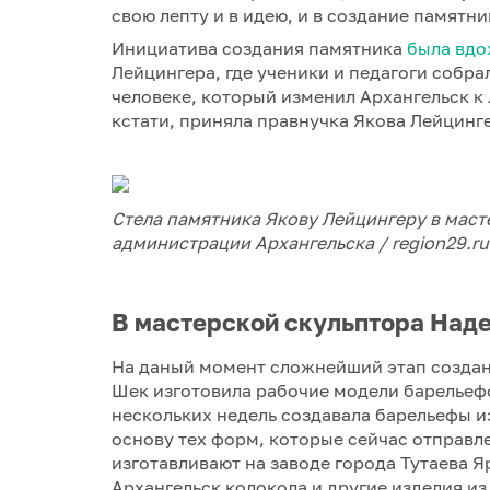
свою лепту и в идею, и в создание памятни
Инициатива создания памятника
была вдо
Лейцингера, где ученики и педагоги собра
человеке, который изменил Архангельск к 
кстати, приняла правнучка Якова Лейцинг
Стела памятника Якову Лейцингеру в мас
администрации Архангельска / region29.ru
В мастерской скульптора На
На даный момент сложнейший этап создан
Шек изготовила рабочие модели барельефо
нескольких недель создавала барельефы из
основу тех форм, которые сейчас отправл
изготавливают на заводе города Тутаева Я
Архангельск колокола и другие изделия из