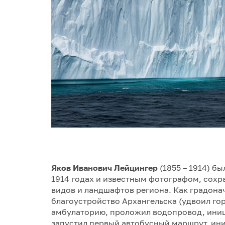
Яков Иванович Лейцингер
(1855 – 1914) б
1914 годах и известным фотографом, сох
видов и ландшафтов региона. Как градона
благоустройство Архангельска (удвоил го
амбулаторию, проложил водопровод, иниц
запустил первый автобусный маршрут, ин