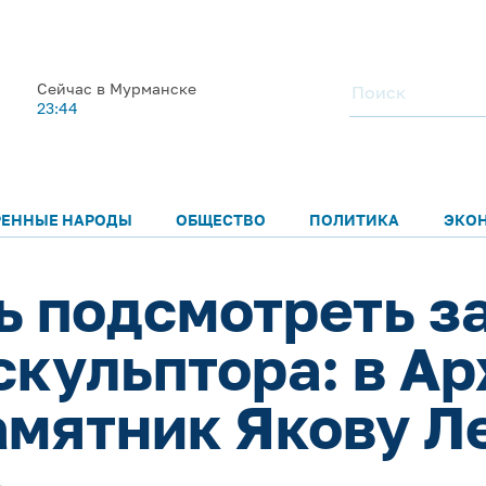
Сейчас в Мурманске
23:44
РЕННЫЕ НАРОДЫ
ОБЩЕСТВО
ПОЛИТИКА
ЭКО
 подсмотреть за
скульптора: в А
амятник Якову Л