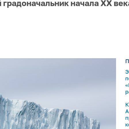
 градоначальник начала ХХ век
П
Э
п
«
р
К
А
п
к