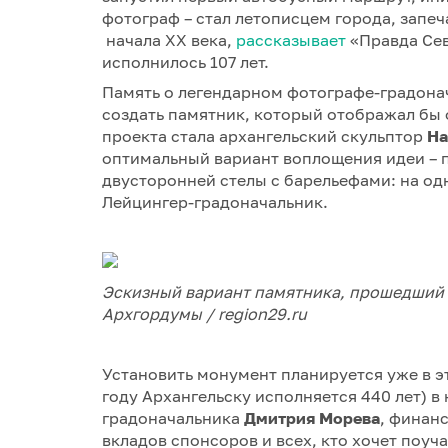
фотограф – стал летописцем города, запеч
начала ХХ века,
рассказывает
«Правда Сев
исполнилось 107 лет.
Память о легендарном фотографе-градонач
создать памятник, который отображал бы 
проекта стала архангельский скульптор
На
оптимальный вариант воплощения идеи – 
двусторонней стелы с барельефами: на од
Лейцингер-градоначальник.
Эскизный вариант памятника, прошедший
Архгордумы / region29.ru
Установить монумент планируется уже в эт
году Архангельску исполняется 440 лет) в
градоначальника
Дмитрия Морева
, финан
вкладов спонсоров и всех, кто хочет поуч