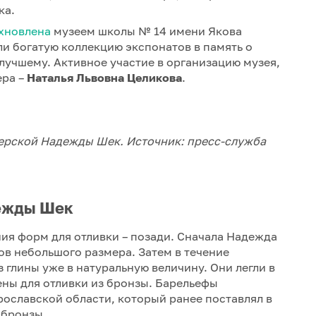
ка.
хновлена
музеем школы № 14 имени Якова
ли богатую коллекцию экспонатов в память о
лучшему. Активное участие в организацию музея,
ера –
Наталья Львовна Целикова
.
терской Надежды Шек. Источник: пресс-служба
дежды Шек
ия форм для отливки – позади. Сначала Надежда
в небольшого размера. Затем в течение
 глины уже в натуральную величину. Они легли в
ены для отливки из бронзы. Барельефы
рославской области, который ранее поставлял в
 бронзы.