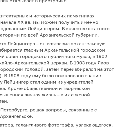
ович открывает в пристройке
хитектурных и исторических памятниках
– начала ХХ вв. мы можем получить именно
сделанным Лейцингером. В качестве штатного
наторами по всей Архангельской губернии.
та Лейцингера – он возглавил архангельскую
збирается гласным Архангельской городской
ий совет городского публичного музея, в 1902
хайло-Архангельской церкви. В 1903 году Яков
ородским головой, затем переизбирался на этот
ах). В 1908 году ему было пожаловано звание
ду Лейцингер стал одним из учредителей
ва. Кроме общественной и творческой
сышенная личная жизнь – в их с женой
тей.
 Петербурге, решая вопросы, связанные с
Архангельске.
атора, талантливого фотографа, увлекающегося,