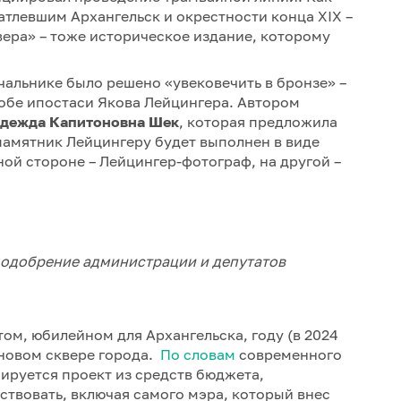
атлевшим Архангельск и окрестности конца ХIХ –
ера» – тоже историческое издание, которому
альнике было решено «увековечить в бронзе» –
обе ипостаси Якова Лейцингера. Автором
дежда Капитоновна Шек
, которая предложила
памятник Лейцингеру будет выполнен в виде
ной стороне – Лейцингер-фотограф, на другой –
 одобрение администрации и депутатов
ом, юбилейном для Архангельска, году (в 2024
 новом сквере города.
По словам
современного
сируется проект из средств бюджета,
аствовать, включая самого мэра, который внес