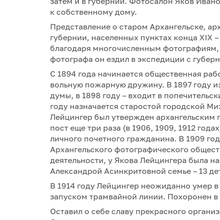
затем и в губернии. Фотосалон Яков Иван
к собственному дому.
Представление о старом Архангельске, ар
губернии, населенных пунктах конца XIX 
благодаря многочисленным фотографиям, 
фотографа он ездил в экспедиции с губер
С 1894 года начинается общественная рабо
вольную пожарную дружину. В 1897 году и
думы, в 1898 году – входит в попечительск
году назначается старостой городской Ми
Лейцингер был утвержден архангельским г
пост еще три раза (в 1906, 1909, 1912 год
личного почетного гражданина. В 1909 го
Архангельского фотографического общест
деятельности, у Якова Лейцингера была на
Александрой Асинкритовной семье – 13 де
В 1914 году Лейцингер неожиданно умер в
запуском трамвайной линии. Похоронен в 
Оставил о себе славу прекрасного организ