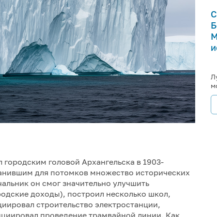
С
Б
М
и
Л
м
ыл городским головой Архангельска в 1903-
ранившим для потомков множество исторических
чальник он смог значительно улучшить
родские доходы), построил несколько школ,
иировал строительство электростанции,
ициировал проведение трамвайной линии. Как