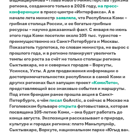
региона, созданного только в 2026 году,
на пресс-
конференции
в пресс-центре «Интерфакса». А в
начале лета министр
заявляла
, что Республика Коми –
грибная столица России, и ее богатые грибные
ресурсы – научно доказанный факт. С января по июнь
этого года Коми посетили около 105 тыс. туристов –
преимущественно из Санкт-Петербурга и Москвы.
Показатель турпотока, по словам министра, не вырос с
прошлого года, и в регионе планируют увеличить
темпы его роста за счёт не только столицы региона
Сыктывкара, но и северных городов – Воркуты,
Усинска, Ухты. А для продвижения информации о
достопримечательностях республики в самой Коми и
других регионах был запущен проект
«КомиЛето»
,
представляющий все знаковые события и маршруты.
Под этим брендом ранее прошла акция в Санкт-
Петербурге, о чём
писал
GoArctic, а сейчас в Москве на
Гоголевском бульваре
открыта
фотовыставка, которая
посвящена 105-летию Коми, – она будет работать до
конца августа. Экспозиция рассказывает о природе,
культуре и городах региона: плато Маньпупунёр,
Сыктывкаре, Воркуте, национальном парке «Югыд ва».