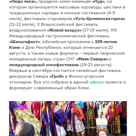
«Люди леса»,
праздник коми-ижемцев
«Луд»
, на
котором организуются массовые хороводы, шествия в
традиционных нарядах и конные состязания (4-5
июля), фестиваль староверов
«Усть-Цилемская горка»
(11-12 июля), V Всероссийский фестиваль
воздухоплавания
«Живой воздух»
(17-19 июля), VIII
Международный гастрономический фестиваль
«Шаньгафест»
, юбилейная программа к
105-летию
Коми
и Дню Республики, который отмечается 22
августа, а также новые форматы – первый творческий
молодежный лагерь стран СНГ
«Маяк Севера»
и
международный кинофестиваль
(19-23 августа).
Впервые в сентябре состоится семейный фестиваль
дикоросов Севера
«Гриб»
в Финно-угорском
этнопарке. Все это собрано в единой
афише
проекта и
формирует современный образ Коми.