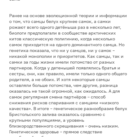
Ранее на основе эволюционной теории и информации
о том, что самцы белух крупнее самок, а самки
рожают всего одного детёныша раз в несколько лет,
биологи предполагали в сообществе арктических
китов классическую полигинию, когда несколько
самок приходится на одного доминантного самца. Но
генетика показала, что ни у самцов, ни у самок –
никакой монополии и приоритетов. Как самцы, так и
самки за годы жизни имели потомство от разных
партнеров. Когда у детенышей появлялись братья и
сестры, они, как правило, имели только одного общего
родителя, а не обоих. И хотя некоторые самцы
оставляли больше потомства, чем другие, разница
оказалась не такой огромной, как ожидалось. А для
самок регулярная смена партнёров – способ
снижения рисков спаривания с самцами «низкого
качества». В итоге – генетическое разнообразие белух
Бристольского залива оказалось сравнимо с
крупными популяциями, а уровень
близкородственного скрещивания – очень низким.
Генетическое здоровье – прямое следствие