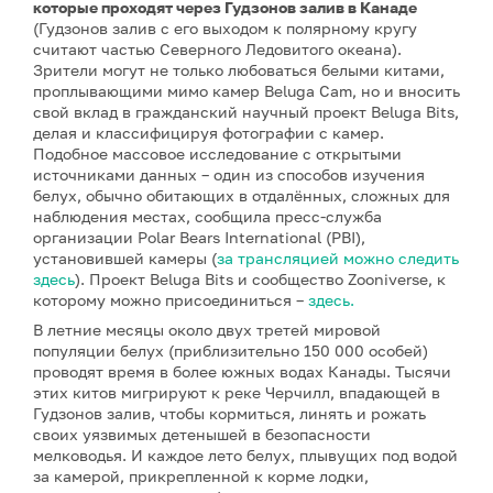
которые проходят через Гудзонов залив в Канаде
(Гудзонов залив с его выходом к полярному кругу
считают частью Северного Ледовитого океана).
Зрители могут не только любоваться белыми китами,
проплывающими мимо камер Beluga Cam, но и вносить
свой вклад в гражданский научный проект Beluga Bits,
делая и классифицируя фотографии с камер.
Подобное массовое исследование с открытыми
источниками данных – один из способов изучения
белух, обычно обитающих в отдалённых, сложных для
наблюдения местах, сообщила пресс-служба
организации Polar Bears International (PBI),
установившей камеры (
за трансляцией можно следить
здесь
). Проект Beluga Bits и сообщество Zooniverse, к
которому можно присоединиться –
здесь.
В летние месяцы около двух третей мировой
популяции белух (приблизительно 150 000 особей)
проводят время в более южных водах Канады. Тысячи
этих китов мигрируют к реке Черчилл, впадающей в
Гудзонов залив, чтобы кормиться, линять и рожать
своих уязвимых детенышей в безопасности
мелководья. И каждое лето белух, плывущих под водой
за камерой, прикрепленной к корме лодки,