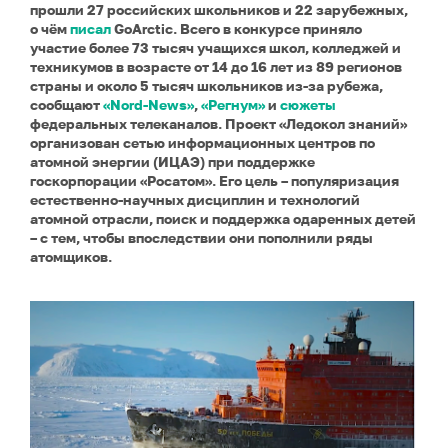
прошли 27 российских школьников и 22 зарубежных,
о чём
писал
GoArctic. Всего в конкурсе приняло
участие более 73 тысяч учащихся школ, колледжей и
техникумов в возрасте от 14 до 16 лет из 89 регионов
страны и около 5 тысяч школьников из-за рубежа,
сообщают
«Nord-News»
,
«Регнум»
и
сюжеты
федеральных телеканалов.
Проект «Ледокол знаний»
организован сетью информационных центров по
атомной энергии (ИЦАЭ) при поддержке
госкорпорации «Росатом». Его цель – популяризация
естественно-научных дисциплин и технологий
атомной отрасли, поиск и поддержка одаренных детей
– с тем, чтобы впоследствии они пополнили ряды
атомщиков.