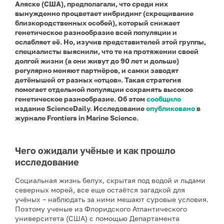
Аляске (США), предполагали, что среди них
вынужденно процветает инбридинг (скрещивание
близкородственных особей), который снижает
генетическое разнообразие всей популяции и
ослабляет её. Но, изучив представителей этой группы,
специалисты выяснили, что те на протяжении своей
долгой жизни (а они живут до 90 лет и дольше)
регулярно меняют партнёров, и самки заводят
детёнышей от разных «отцов». Такая стратегия
помогает отдельной популяции сохранять высокое
генетическое разнообразие. Об этом
сообщило
издание ScienceDaily. И
сследование
опубликовано
в
журнале Frontiers in Marine Science.
Чего ожидали учёные и как прошло
исследование
Социальная жизнь белух, скрытая под водой и льдами
северных морей, все еще остаётся загадкой для
учёных – наблюдать за ними мешают суровые условия.
Поэтому ученые из Флоридского Атлантического
университета (США) с помощью Департамента