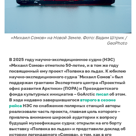
«Михаил Сомов» на Новой Земле. Фото: Вадим Штрик /
GeoPhoto
В 2025 году научно-экспедиционное судно (НЭС)
«Михаил Сомов» отметило 50-летие, и в том же году
посвященный ему проект «Полвека во льдах. К юбилею
научно-экспедиционного судна ῝Михаил Сомов῝» был
поддержан грантами Экспертного центра «Проектный
офис развития Арктики» (ПОРА) и Президентского
фонда культурных инициатив – GoArctic
писал
об этом.
В ходе недавно завершившегося
второго в сезоне
рейса
НЭС по снабжению полярных станций авторы
реализовали часть проекта, главная цель которого –
привлечь внимание широкой аудитории к вопросу
будущей музеефикации судна: открыли на его борту
выставку «Полвека во льдах» и представили доклад об
истории легендарного «Сомова», о том, как в его