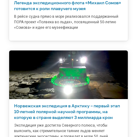
Легенда экспедиционного флота «Михаил Сомов»
готовится к роли плавучего музея
В рейсе судна прямо в море реализовался поддержанный
ПОРА проект «Полвека во льдах», посвященный 50-летию
«Сомова» и идее его музеефикации
Норвежская экспедиция в Арктику – первый этап
10-летней полярной научной программы, на
которую в стране выделяют 3 миллиарда крон
Экспедиция уже достигла Северного полюса, чтобы
выяснить, как стремительное таяние льдов меняет
арктические экосистемы, и проведет в море 50 дней