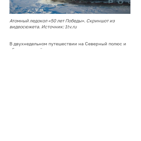
Атомный ледокол «50 лет Победы». Скриншот из
видеосюжета. Источник:
1tv.ru
В двухнедельном путешествии на Северный полюс и
обратно для её участников подготовлены
образовательная и развлекательная программы.
Каждый день будут проходить дискуссии, лекции,
мастер-классы, встречи с экспертами атомной
отрасли и со специальными гостями – писателем
Сергеем Лукьяненко, музыкантами и блогерами.
Сергей Лукьяненко совместно с
другими
писателями-
фантастами и детьми будет создавать литературное
произведение, которое позже опубликуют в открытом
доступе. Помимо этого, на борту пройдёт премьера
анимационно-игрового фильма «Смешарики. Сквозь
вселенные».
Особенностью рейса станет запуск возвращаемой
стратосферной платформы экомониторинга Арктики,
о которой
рассказывал
GoArctic: её запустят в точке