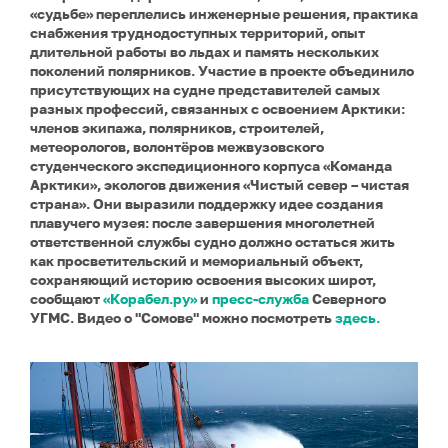
«судьбе» переплелись инженерные решения, практика
снабжения труднодоступных территорий, опыт
длительной работы во льдах и память нескольких
поколений полярников.
Участие в проекте объединило
присутствующих на судне представителей самых
разных профессий, связанных с освоением Арктики:
членов экипажа, полярников, строителей,
метеорологов, волонтёров межвузовского
студенческого экспедиционного корпуса «Команда
Арктики», экологов движения «Чистый север – чистая
страна». Они выразили поддержку идее создания
плавучего музея: после завершения многолетней
ответственной службы судно должно остаться жить
как просветительский и мемориальный объект,
сохраняющий историю освоения высоких широт,
сообщают
«Корабел.ру»
и
пресс-служба
Северного
УГМС. Видео о "Сомове" можно посмотреть
здесь.