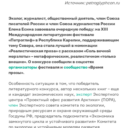
Источник: petroglyphcon.ru
Эколог, журналист, общественный деятель, член Союза
писателей России и член Союза журналистов России
Елена Есина завоевала очередную победу: на XIII
Международном литературном фестивале
«Петроглиф» в Республике Карелии, поддерживающем
тему Севера, она стала лучшей в номинации
«Реалистическая проза» с рассказом «Соль вечной
мерзлоты» – метафорическим, реалистичном «только
внешне». О конкурсе сообщили в соцсетях
организаторы
фестиваля и
сообщество
«Время
прозы».
Особенность ситуации в том, что победитель
литературного конкурса, автор нескольких книг – еще
и кандидат экономических наук,
эксперт
Экспертного
центра «Проектный офис развития Арктики» (ПОРА),
член
Экспертного совета комитета по экологии,
природным ресурсам и охране окружающей среды
Госдумы РФ, председатель подкомитета «Экономика
замкнутого цикла и устойчивого развития» Комитета
по экологии и устойчивым моделям развития