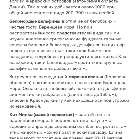
вблизи Фарерских островов (автономная область
Дании). Там в год их добывается около 1000 при
общей численности вида 200–300 тысяч особей.
Беломордые дельфины
в отличие от белобоких –
частые гости Баренцева моря. Но при
распространённости представителей вида сам он
изучен «неравномерно»: многие фундаментальные
аспекты биологии беломордых дельфинов до сих пор
недостаточно известны – такие как биометрия,
поведение, подробности репродуктивного цикла. Как
белобокие, так и беломордые – достаточно крупные
дельфины, их длина доходит до 3 м.
Встреченная экспедицией
морская свинья
(Phocoena
phocoena) постоянно обитает в акватории Баренцева
моря. Однако этот небольшой, похожий на дельфинов
вид мелких китообразных (длина тела до 160 см),
внесён в Красную книгу как находящийся под угрозой
исчезновения.
Кит Минке (малый полосатик)
– частый гость в
Баренцевом море. В период летнего нагула – с
середины апреля до середины октября встретить там
этих животных можно практически повсюду. Длина
тела малого полосатика не превышает 10–11 метров.