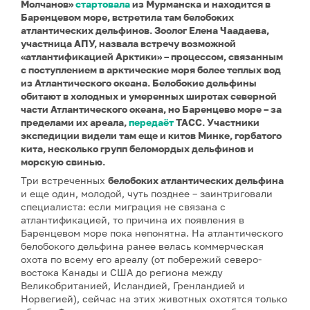
Молчанов»
стартовала
из Мурманска и находится в
Баренцевом море, встретила там белобоких
атлантических дельфинов. Зоолог Елена Чаадаева,
участница АПУ, назвала встречу возможной
«атлантификацией Арктики» – процессом, связанным
с поступлением в арктические моря более теплых вод
из Атлантического океана. Белобокие дельфины
обитают в холодных и умеренных широтах северной
части
Атлантического океана
, но Баренцево море – за
пределами их ареала,
передаёт
ТАСС. Участники
экспедиции видели там еще и китов Минке, горбатого
кита, несколько групп беломордых дельфинов и
морскую свинью.
Три встреченных
белобоких атлантических дельфина
и еще один, молодой, чуть позднее – заинтриговали
специалиста: если миграция не связана с
атлантификацией, то причина их появления в
Баренцевом море пока непонятна. На атлантического
белобокого дельфина ранее велась коммерческая
охота по всему его ареалу (от побережий северо-
востока Канады и США до региона между
Великобританией, Исландией, Гренландией и
Норвегией), сейчас на этих животных охотятся только