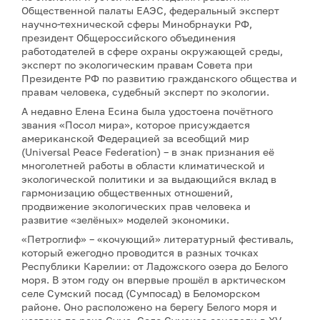
Общественной палаты ЕАЭС, федеральный эксперт
научно-технической сферы Минобрнауки РФ,
президент Общероссийского объединения
работодателей в сфере охраны окружающей среды,
эксперт по экологическим правам Совета при
Президенте РФ по развитию гражданского общества и
правам человека, судебный эксперт по экологии.
А недавно Елена Есина была удостоена почётного
звания «Посол мира», которое присуждается
американской Федерацией за всеобщий мир
(Universal Peace Federation) – в знак признания её
многолетней работы в области климатической и
экологической политики и за выдающийся вклад в
гармонизацию общественных отношений,
продвижение экологических прав человека и
развитие «зелёных» моделей экономики.
«Петроглиф» – «кочующий» литературный фестиваль,
который ежегодно проводится в разных точках
Республики Карелии: от Ладожского озера до Белого
моря. В этом году он впервые прошёл в арктическом
селе Сумский посад (Сумпосад) в Беломорском
районе. Оно расположено на берегу Белого моря и