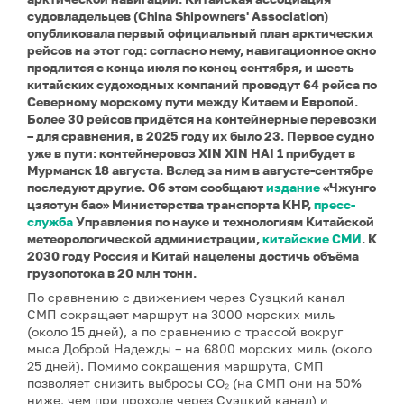
судовладельцев (China Shipowners' Association)
опубликовала первый официальный план арктических
рейсов на этот год: согласно нему, навигационное окно
продлится с конца июля по конец сентября, и шесть
китайских судоходных компаний проведут 64 рейса по
Северному морскому пути между Китаем и Европой.
Более 30 рейсов придётся на контейнерные перевозки
– для сравнения, в 2025 году их было 23. Первое судно
уже в пути: контейнеровоз XIN XIN HAI 1 прибудет в
Мурманск 18 августа. Вслед за ним в августе-сентябре
последуют другие. Об этом сообщают
издание
«Чжунго
цзяотун бао» Министерства транспорта КНР,
пресс-
служба
Управления по науке и технологиям Китайской
метеорологической администрации,
китайские СМИ
. К
2030 году Россия и Китай нацелены достичь объёма
грузопотока в 20 млн тонн.
По сравнению с движением через Суэцкий канал
СМП сокращает маршрут на 3000 морских миль
(около 15 дней), а по сравнению с трассой вокруг
мыса Доброй Надежды – на 6800 морских миль (около
25 дней). Помимо сокращения маршрута, СМП
позволяет снизить выбросы CO₂ (на СМП они на 50%
ниже, чем при проходе через Суэцкий канал) и