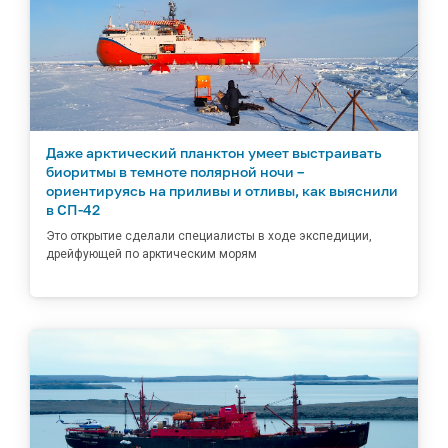
Даже арктический планктон умеет выстраивать
биоритмы в темноте полярной ночи –
ориентируясь на приливы и отливы, как выяснили
в СП-42
Это открытие сделали специалисты в ходе экспедиции,
дрейфующей по арктическим морям