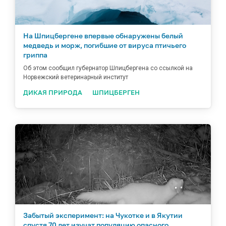
На Шпицбергене впервые обнаружены белый
медведь и морж, погибшие от вируса птичьего
гриппа
Об этом сообщил губернатор Шпицбергена со ссылкой на
Норвежский ветеринарный институт
ДИКАЯ ПРИРОДА
ШПИЦБЕРГЕН
Забытый эксперимент: на Чукотке и в Якутии
спустя 70 лет изучат популяцию опасного