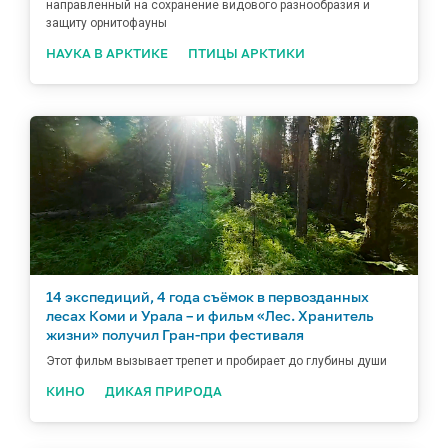
направленный на сохранение видового разнообразия и
защиту орнитофауны
НАУКА В АРКТИКЕ
ПТИЦЫ АРКТИКИ
14 экспедиций, 4 года съёмок в первозданных
лесах Коми и Урала – и фильм «Лес. Хранитель
жизни» получил Гран-при фестиваля
Этот фильм вызывает трепет и пробирает до глубины души
КИНО
ДИКАЯ ПРИРОДА