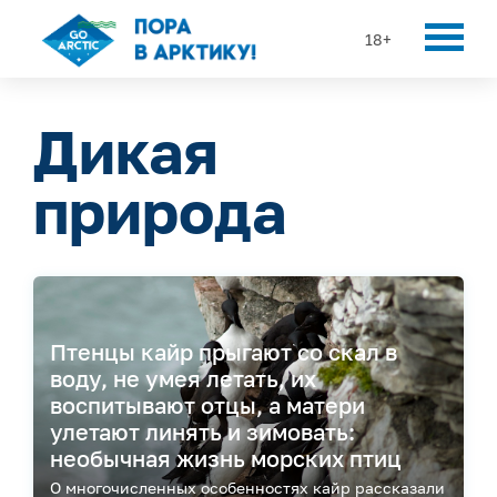
18+
Дикая
природа
Птенцы кайр прыгают со скал в
воду, не умея летать, их
воспитывают отцы, а матери
улетают линять и зимовать:
необычная жизнь морских птиц
О многочисленных особенностях кайр рассказали