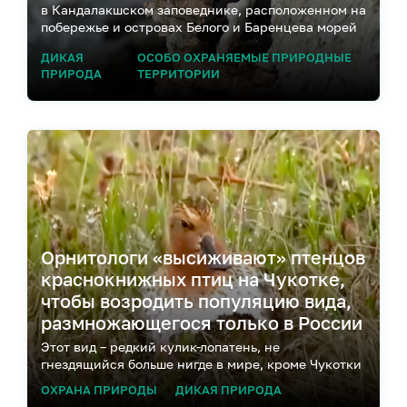
в Кандалакшском заповеднике, расположенном на
побережье и островах Белого и Баренцева морей
ДИКАЯ
ОСОБО ОХРАНЯЕМЫЕ ПРИРОДНЫЕ
ПРИРОДА
ТЕРРИТОРИИ
Орнитологи «высиживают» птенцов
краснокнижных птиц на Чукотке,
чтобы возродить популяцию вида,
размножающегося только в России
Этот вид – редкий кулик-лопатень, не
гнездящийся больше нигде в мире, кроме Чукотки
ОХРАНА ПРИРОДЫ
ДИКАЯ ПРИРОДА