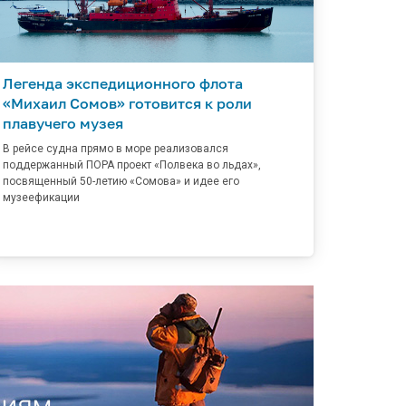
Легенда экспедиционного флота
«Михаил Сомов» готовится к роли
плавучего музея
В рейсе судна прямо в море реализовался
поддержанный ПОРА проект «Полвека во льдах»,
посвященный 50-летию «Сомова» и идее его
музеефикации