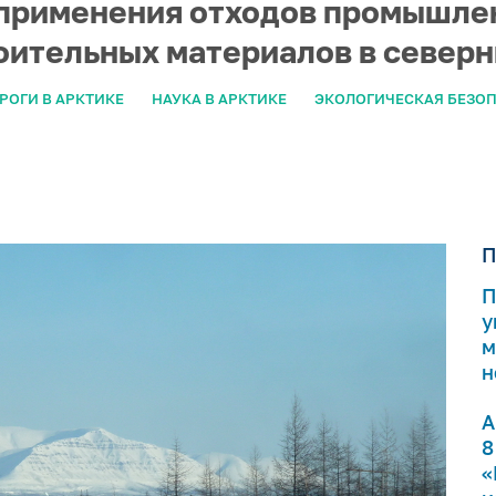
 применения отходов промышле
оительных материалов в северн
РОГИ В АРКТИКЕ
НАУКА В АРКТИКЕ
ЭКОЛОГИЧЕСКАЯ БЕЗО
П
П
у
м
н
А
8
«