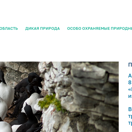
ОБЛАСТЬ
ДИКАЯ ПРИРОДА
ОСОБО ОХРАНЯЕМЫЕ ПРИРОДН
П
А
8
«
и
В
т
т