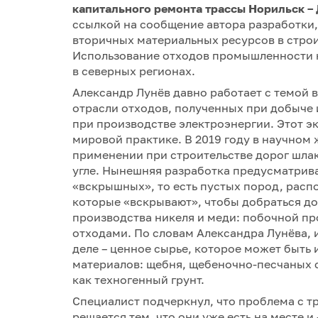
капитального ремонта трассы Норильск –
ссылкой на сообщение автора разработки
вторичных материальных ресурсов в стр
Использование отходов промышленности 
в северных регионах.
Александр Лунёв давно работает с темой 
отрасли отходов, полученных при добыче 
при производстве электроэнергии. Этот э
мировой практике. В 2019 году в научно
применении при строительстве дорог шла
угле. Нынешняя разработка предусматрив
«вскрышных», то есть пустых пород, рас
которые «вскрывают», чтобы добраться до
производства никеля и меди: побочной пр
отходами. По словам Александра Лунёва, 
деле – ценное сырье, которое может быть 
материалов: щебня, щебеночно-песчаных с
как техногенный грунт.
Специалист подчеркнул, что проблема с 
решается тем, что они уже есть на месте и