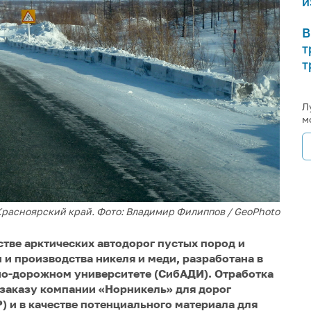
и
В
т
т
Л
м
Красноярский край. Фото: Владимир Филиппов / GeoPhoto
тве арктических автодорог пустых пород и
и производства никеля и меди, разработана в
о-дорожном университете (СибАДИ). Отработка
 заказу компании «Норникель» для дорог
 и в качестве потенциального материала для