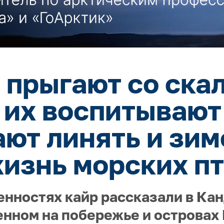
прыгают со скал 
 их воспитывают
ают линять и зим
изнь морских п
енностях кайр рассказали в Ка
нном на побережье и островах 