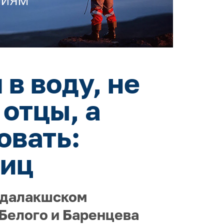
в воду, не
 отцы, а
овать:
тиц
ндалакшском
Белого и Баренцева