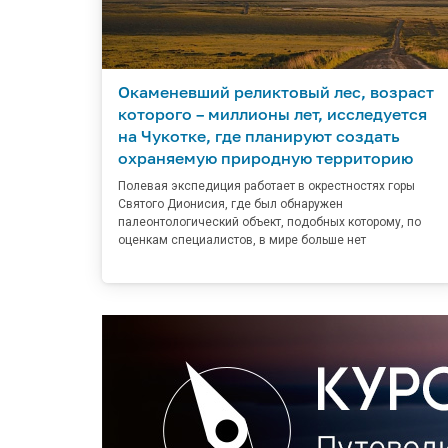
Окаменевший реликтовый лес, возраст
которого – миллионы лет, исследуется
на Чукотке, где планируют создать
охраняемую природную территорию
Полевая экспедиция работает в окрестностях горы
Святого Дионисия, где был обнаружен
палеонтологический объект, подобных которому, по
оценкам специалистов, в мире больше нет