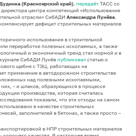
 Дудинка (Красноярский край)
,
передаёт
ТАСС со
, директора центра компетенций «Использование
оительной отрасли» СибАДИ
Александра Лунёва
.
компенсирует дефицит строительных материалов
вторичного использования в строительной
или переработке полезных ископаемых, а также
кологичный и экономичный тренд стал нормой и в
м журнале СибАДИ Лунёв
публиковал
статью о
кового щебня с ТЭЦ, работающих на
ает применение в автодорожном строительстве
положенных над полезными ископаемыми,
 них, – и шлаков, образующихся в процессе
одукции производства, которая считалась
исследования показали, что эти отходы на самом
использовано в качестве строительных
месей, заполнителей в бетонах, а также просто –
транспортировкой в НПР строительных материалов
 – хорошего качества. В настоящее время