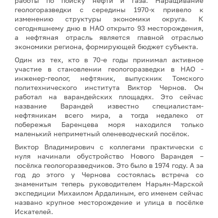
работы по поиску нефти и газа. Наращивание
геологоразведки с середины 1970-х привело к
изменению структуры экономики округа. К
сегодняшнему дню в НАО открыто 93 месторождения,
а нефтяная отрасль является главной отраслью
экономики региона, формирующей бюджет субъекта.
Один из тех, кто в 70-е годы принимал активное
участие в становлении геологоразведки в НАО -
инженер-геолог, нефтяник, выпускник Томского
политехнического института Виктор Чернов. Он
работал на варандейских площадях. Это сейчас
название Варандей известно специалистам-
нефтяникам всего мира, а тогда недалеко от
побережья Баренцева моря находился только
маленький неприметный оленеводческий посёлок.
Виктор Владимирович с коллегами практически с
нуля начинали обустройство Нового Варандея –
посёлка геологоразведчиков. Это было в 1974 году. А за
год до этого у Чернова состоялась встреча со
знаменитым теперь руководителем Нарьян-Марской
экспедиции Михаилом Ардалиным, его именем сейчас
названо крупное месторождение и улица в посёлке
Искателей.