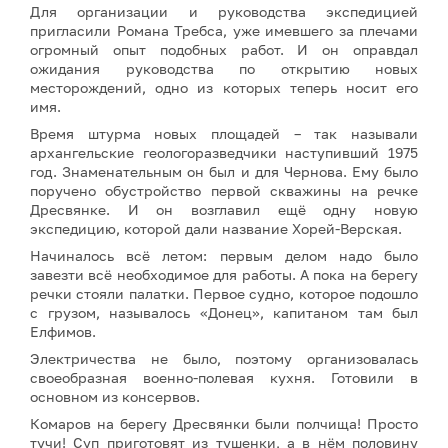
Для организации и руководства экспедицией
пригласили Романа Требса, уже имевшего за плечами
огромный опыт подобных работ. И он оправдал
ожидания руководства по открытию новых
месторождений, одно из которых теперь носит его
имя.
Время штурма новых площадей – так называли
архангельские геологоразведчики наступивший 1975
год. Знаменательным он был и для Чернова. Ему было
поручено обустройство первой скважины на речке
Дресвянке. И он возглавил ещё одну новую
экспедицию, которой дали название Хорей-Верская.
Начиналось всё летом: первым делом надо было
завезти всё необходимое для работы. А пока на берегу
речки стояли палатки. Первое судно, которое подошло
с грузом, называлось «Донец», капитаном там был
Елфимов.
Электричества не было, поэтому организовалась
своеобразная военно-полевая кухня. Готовили в
основном из консервов.
Комаров на берегу Дресвянки были полчища! Просто
тучи! Суп приготовят из тушенки, а в нём половину