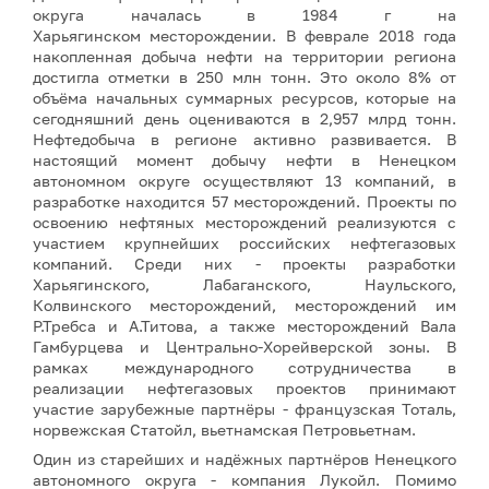
округа началась в 1984 г на
Харьягинском месторождении. В феврале 2018 года
накопленная добыча нефти на территории региона
достигла отметки в 250 млн тонн. Это около 8% от
объёма начальных суммарных ресурсов, которые на
сегодняшний день оцениваются в 2,957 млрд тонн.
Нефтедобыча в регионе активно развивается. В
настоящий момент добычу нефти в Ненецком
автономном округе осуществляют 13 компаний, в
разработке находится 57 месторождений. Проекты по
освоению нефтяных месторождений реализуются с
участием крупнейших российских нефтегазовых
компаний. Среди них - проекты разработки
Харьягинского, Лабаганского, Наульского,
Колвинского месторождений, месторождений им
Р.Требса и А.Титова, а также месторождений Вала
Гамбурцева и Центрально-Хорейверской зоны. В
рамках международного сотрудничества в
реализации нефтегазовых проектов принимают
участие зарубежные партнёры - французская Тоталь,
норвежская Статойл, вьетнамская Петровьетнам.
Один из старейших и надёжных партнёров Ненецкого
автономного округа - компания Лукойл. Помимо