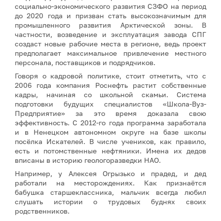
социально-экономического развития СЗФО на период
до 2020 года и призван стать высокозначимым для
промышленного развития Арктической зоны. В
частности, возведение и эксплуатация завода СПГ
создаст новые рабочие места в регионе, ведь проект
предполагает максимальное привлечение местного
персонала, поставщиков и подрядчиков.
Говоря о кадровой политике, стоит отметить, что с
2006 года компания Роснефть растит собственные
кадры, начиная со школьной скамьи. Система
подготовки будущих специалистов «Школа-Вуз-
Предприятие» за это время доказала свою
эффективность. С 2012-го года программа заработала
и в Ненецком автономном округе на базе школы
посёлка Искателей. В числе учеников, как правило,
есть и потомственные нефтяники. Имена их дедов
вписаны в историю геологоразведки НАО.
Например, у Алексея Огрызько и прадед, и дед
работали на месторождениях. Как признаётся
бабушка старшеклассника, мальчик всегда любил
слушать истории о трудовых буднях своих
родственников.