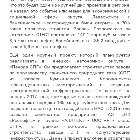
что это будет один из крупнейших проектов в регионе,
и назвал это событие ключевым для экономической и
социальной сферы округа. Лаявожское и
Ванейвисское месторождения были открыты в 70-х
годах прошлого столетия. Запасы Лаявожского по
категориям С1+С2 составляют 140,1 млрд куб. м газа и
8,5 млн тонн нефти, Ванейвисского – 85,2 млрд куб. м
газа и 5,6 млн тонн нефти.
Ещё один крупный проект, который планируется
реализовать в Ненецком автономном округе –
«Печора СПГ». Он предполагает строительство завода
по производству сжиженного природного газа (СПГ)
из запасов Кумжинского и Коровинского
газоконденсатных месторождений и создание
газотранспортной инфраструктуры. По данным на
январь 2017 года, суммарные запасы месторождений
составляют порядка 165 млрд. кубометров газа. Для
создания нового центра газодобычи в НАО, в 2015 году
создано совместное предприятие ПАО «НК
«Роснефть» и Группы «АЛЛТЕК» - ООО «РН-Печора
СПГ», в рамках которого предполагается
строительство завода СПГ и сопутствующей
инфраструктуры. Данный проект включён в стратегию