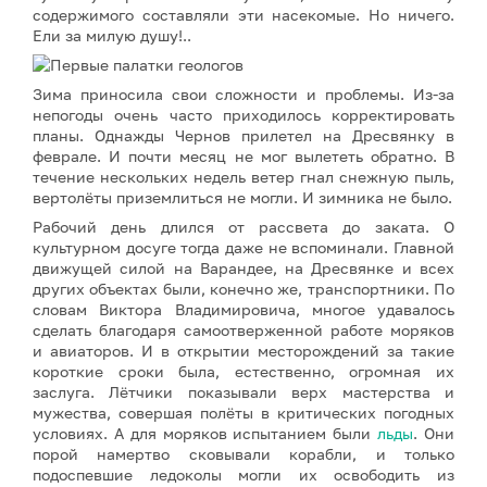
содержимого составляли эти насекомые. Но ничего.
Ели за милую душу!..
Зима приносила свои сложности и проблемы. Из-за
непогоды очень часто приходилось корректировать
планы. Однажды Чернов прилетел на Дресвянку в
феврале. И почти месяц не мог вылететь обратно. В
течение нескольких недель ветер гнал снежную пыль,
вертолёты приземлиться не могли. И зимника не было.
Рабочий день длился от рассвета до заката. О
культурном досуге тогда даже не вспоминали. Главной
движущей силой на Варандее, на Дресвянке и всех
других объектах были, конечно же, транспортники. По
словам Виктора Владимировича, многое удавалось
сделать благодаря самоотверженной работе моряков
и авиаторов. И в открытии месторождений за такие
короткие сроки была, естественно, огромная их
заслуга. Лётчики показывали верх мастерства и
мужества, совершая полёты в критических погодных
условиях. А для моряков испытанием были
льды
. Они
порой намертво сковывали корабли, и только
подоспевшие ледоколы могли их освободить из