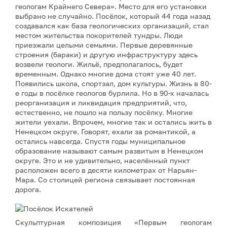
геологам Крайнего Севера». Место для его установки
выбрано не случайно. Посёлок, который 44 года назад
создавался как база геологических организаций, стал
местом жительства покорителей тундры. Люди
приезжали целыми семьями. Первые деревянные
строения (бараки) и другую инфраструктуру здесь
возвели геологи. Жильё, предполагалось, будет
временным. Однако многие дома стоят уже 40 лет.
Появились школа, спортзал, дом культуры. Жизнь в 80-
е годы в посёлке геологов бурлила. Но в 90-х началась
реорганизация и ликвидация предприятий, что,
естественно, не пошло на пользу посёлку. Многие
жители уехали. Впрочем, многие так и остались жить в
Ненецком округе. Говорят, ехали за романтикой, а
остались навсегда. Спустя годы муниципальное
образование называют самым развитым в Ненецком
округе. Это и не удивительно, населённый пункт
расположен всего в десяти километрах от Нарьян-
Мара. Со столицей региона связывает постоянная
дорога.
Скульптурная композиция «Первым геологам