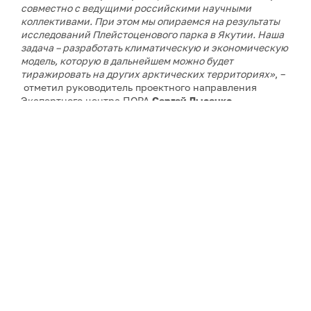
совместно с ведущими российскими научными
коллективами. При этом мы опираемся на результаты
исследований Плейстоценового парка в Якутии. Наша
задача – разработать климатическую и экономическую
модель, которую в дальнейшем можно будет
тиражировать на других арктических территориях»
, –
отметил руководитель проектного направления
Экспертного центра ПОРА
Сергей Лысенко
.
По его словам, подготовительный этап продолжался
более года. Одной из ключевых задач станет отработка
методики в условиях сложной арктической логистики,
сурового климата и практически полного отсутствия
аналогов подобных проектов.
Проект в Якутии станет вторым климатическим
проектом Экспертного центра ПОРА. Первый уже
действует в Ямало-Ненецком автономном округе, он
прошел основные этапы структурирования и перешел
в фазу практической реализации.
Примечание: АНО «Экспертный центр – Проектный