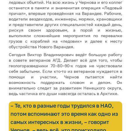
ледовых объятий. На всю жизнь у Чернова и его коллег
останется в памяти и знаменитая операция «Ледовый
причал», впервые проведённая на Варандее. Рабочие,
водители вездеходов, инженеры, моряки, крановщики
и представители других специальностей каждый день,
рискуя своим здоровьем, а порой и жизнью,
выполняли сложнейшие мероприятия по перевалке
грузов с кораблей на «ледовик» и далее к месту
обустройства Нового Варандея.
Сегодня Виктор Владимирович ведёт большую работу
в совете ветеранов АГД. Делает всё для того, чтобы
геологоразведчики 70–80–90-х годов не чувствовали
себя забытыми. Если кто-то из ветеранов нуждается в
помощи и участии, Чернов пытается найти
возможность поддержать словом и делом. Он
внимательно следит за развитием Ненецкого округа,
ведь частичка его души навсегда осталась в Арктике.
– Те, кто в разные годы трудился в НАО,
потом вспоминают это время как одно из
самых интересных в жизни, – говорит
Чернов, – ведь всё, что происходило