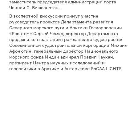
заместитель председателя администрации порта
Ченнаи С. Вишванатан.
В экспертной дискуссии примут участие
руководитель проектов Департамента развития
Северного морского пути и Арктики Госкорпорации
«Росатом» Сергей Чемко, директор Департамента
продаж и контрактации гражданского судостроения
Объединенной судостроительной корпорации Михаил
Афонютин, генеральный директор Национального
морского фонда Индии адмирал Прадип Чаухан,
президент Центра научных исследований и
геополитики в Арктике и Антарктике SaGAA LIGHTS
Сулагна Чаттопадхьяй, а также научный сотрудник
Института оборонных исследований имени Манохара
Паррикара Бипандип Шарма.
Для аккредитации и получения дополнительной
информации, пожалуйста, обращайтесь к Юлии
Никитиной:
nikitina@porarctic.ru
Примечание: АНО «Экспертный центр – Проектный
офис развития Арктики (ПОРА)» является учредителем