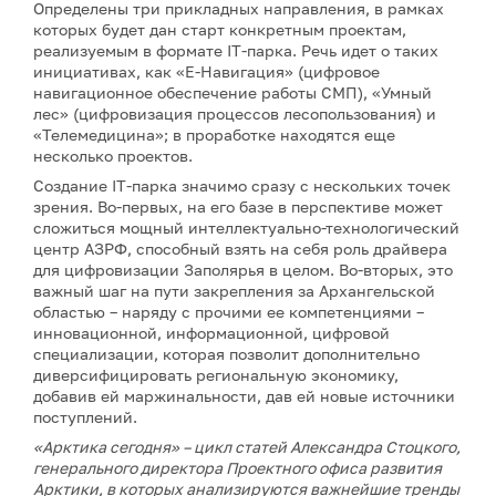
Определены три прикладных направления, в рамках
которых будет дан старт конкретным проектам,
реализуемым в формате IT-парка. Речь идет о таких
инициативах, как «Е-Навигация» (цифровое
навигационное обеспечение работы СМП), «Умный
лес» (цифровизация процессов лесопользования) и
«Телемедицина»; в проработке находятся еще
несколько проектов.
Создание IT-парка значимо сразу с нескольких точек
зрения. Во-первых, на его базе в перспективе может
сложиться мощный интеллектуально-технологический
центр АЗРФ, способный взять на себя роль драйвера
для цифровизации Заполярья в целом. Во-вторых, это
важный шаг на пути закрепления за Архангельской
областью – наряду с прочими ее компетенциями –
инновационной, информационной, цифровой
специализации, которая позволит дополнительно
диверсифицировать региональную экономику,
добавив ей маржинальности, дав ей новые источники
поступлений.
«Арктика сегодня» – цикл статей Александра Стоцкого,
генерального директора Проектного офиса развития
Арктики, в которых анализируются важнейшие тренды