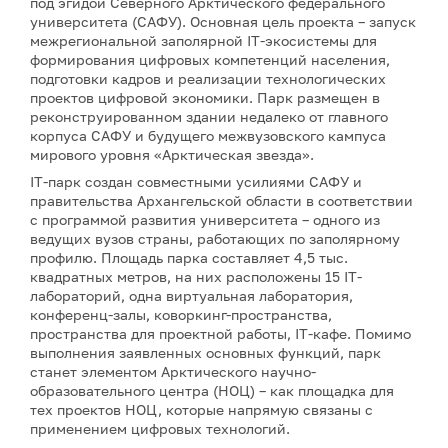
под эгидой Северного Арктического федерального
университета (САФУ). Основная цель проекта – запуск
межрегиональной заполярной IT-экосистемы для
формирования цифровых компетенций населения,
подготовки кадров и реализации технологических
проектов цифровой экономики. Парк размещен в
реконструированном здании недалеко от главного
корпуса САФУ и будущего межвузовского кампуса
мирового уровня «Арктическая звезда».
IT-парк создан совместными усилиями САФУ и
правительства Архангельской области в соответствии
с программой развития университета – одного из
ведущих вузов страны, работающих по заполярному
профилю. Площадь парка составляет 4,5 тыс.
квадратных метров, на них расположены 15 IТ-
лабораторий, одна виртуальная лаборатория,
конференц-залы, коворкинг-пространства,
пространства для проектной работы, IТ-кафе. Помимо
выполнения заявленных основных функций, парк
станет элементом Арктического научно-
образовательного центра (НОЦ) – как площадка для
тех проектов НОЦ, которые напрямую связаны с
применением цифровых технологий.