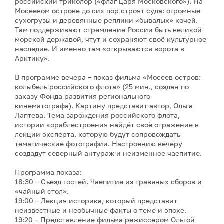
российский триколор («флаг царя Московского»). На
Мосеевом острове до сих пор строят суда: огромные
сухогрузы и деревянные реплики «бывалых» кочей.
Там поддерживают стремление России быть великой
морской державой, чтут и сохраняют своё культурное
наследие. И именно там «открываются ворота в
Арктику».
В программе вечера – показ фильма «Мосеев остров:
колыбель российского флота» (25 мин., создан по
заказу Фонда развития регионального
кинематографа). Картину представит автор, Ольга
Лаптева. Тема зарождения российского флота,
истории кораблестроения найдёт своё отражение в
лекции эксперта, которую будут сопровождать
тематические фотографии. Настроению вечеру
создадут северный антураж и неизменное чаепитие.
Программа показа:
18:30 – Съезд гостей. Чаепитие из травяных сборов и
«чайный стол».
19:00 – Лекция историка, который представит
неизвестные и необычные факты о теме и эпохе.
19:20 – Представление фильма режиссером Ольгой