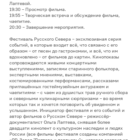
Лаптевой.
19:30 – Просмотр фильма.
19:55 – Творческая встреча и обсуждение фильма,
чаепитие.
20:30 – Завершение мероприятия.
Фестиваль Русского Севера – эксклюзивная серия
событий, в которые входит всё, что связано с его
образом – от песен до гастрономии, и всё, что им
вдохновлено – от фильмов до картин. Кинопоказы
сопровождаются живыми концертными
выступлениями, записями старинного фольклора,
экспертными мнениями, выставками,
костюмированными перформансами, рассказами
приглашённых гостеймузейным антуражем и
чаепитиями – с чаем из душистых трав ручного сбора
и северными кулинарными сюрпризами – во время
которых так и хочется поговорить об увиденном и
услышанном. Инициатор фестиваля и его событий и
автор фильмов о Русском Севере – режиссёр-
документалист Ольга Лаптева, снявшая более
двадцати кинолент о культурном наследии и людях
России (все фильмы фестиваля созданы компанией
«PR-Завод "Лаптева и партнеры"», которая состоит из