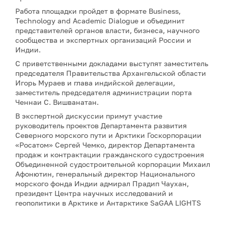
Работа площадки пройдет в формате Business,
Technology and Academic Dialogue и объединит
представителей органов власти, бизнеса, научного
сообщества и экспертных организаций России и
Индии.
С приветственными докладами выступят заместитель
председателя Правительства Архангельской области
Игорь Мураев и глава индийской делегации,
заместитель председателя администрации порта
Ченнаи С. Вишванатан.
В экспертной дискуссии примут участие
руководитель проектов Департамента развития
Северного морского пути и Арктики Госкорпорации
«Росатом» Сергей Чемко, директор Департамента
продаж и контрактации гражданского судостроения
Объединенной судостроительной корпорации Михаил
Афонютин, генеральный директор Национального
морского фонда Индии адмирал Прадип Чаухан,
президент Центра научных исследований и
геополитики в Арктике и Антарктике SaGAA LIGHTS
Сулагна Чаттопадхьяй, а также научный сотрудник
Института оборонных исследований имени Манохара