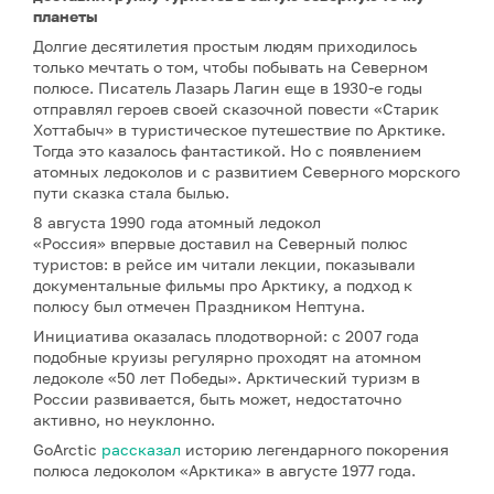
планеты
Долгие десятилетия простым людям приходилось
только мечтать о том, чтобы побывать на Северном
полюсе. Писатель Лазарь Лагин еще в 1930-е годы
отправлял героев своей сказочной повести «Старик
Хоттабыч» в туристическое путешествие по Арктике.
Тогда это казалось фантастикой. Но с появлением
атомных ледоколов и с развитием Северного морского
пути сказка стала былью.
8 августа 1990 года атомный ледокол
«Россия» впервые доставил на Северный полюс
туристов: в рейсе им читали лекции, показывали
документальные фильмы про Арктику, а подход к
полюсу был отмечен Праздником Нептуна.
Инициатива оказалась плодотворной: с 2007 года
подобные круизы регулярно проходят на атомном
ледоколе «50 лет Победы». Арктический туризм в
России развивается, быть может, недостаточно
активно, но неуклонно.
GoArctic
рассказал
историю легендарного покорения
полюса ледоколом «Арктика» в августе 1977 года.