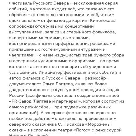
Фестиваль Русского Севера – эксклюзивная серия
событий, в которые входит всё, что связано с его
образом – от песен до гастрономии, и всё, что им
вдохновлено – от фильмов до картин. Кинопоказы
сопровождаются живыми концертными
выступлениями, записями старинного фольклора,
экспертными мнениями, выставками,
костюмированными перформансами, рассказами
приглашённых гостеймузейным антуражем и
чаепитиями – с чаем из душистых трав ручного сбора
и северными кулинарными сюрпризами – во время
которых так и хочется поговорить об увиденном и
услышанном. Инициатор фестиваля и его событий и
автор фильмов о Русском Севере – режиссёр-
документалист Ольга Лаптева, снявшая более
двадцати кинолент о культурном наследии и людях
России (все фильмы фестиваля созданы компанией
«PR-Завод "Лаптева и партнеры"», которая состоит из
самого режиссёра, – при поддержке различных
организаций). А завершит фестиваль совершенно
необычное действо – спектакль по произведениям
северного сказочника С. Писахова «Морожены
сказки» в исполнении театра «Логос» с режиссурой
Натальи Яськовой.