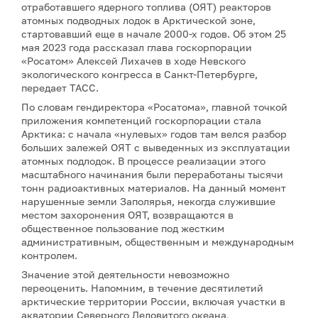
отработавшего ядерного топлива (ОЯТ) реакторов
атомных подводных лодок в Арктической зоне,
стартовавший еще в начале 2000-х годов. Об этом 25
мая 2023 года рассказал глава госкорпорации
«Росатом» Алексей Лихачев в ходе Невского
экологического конгресса в Санкт-Петербурге,
передает ТАСС.
По словам гендиректора «Росатома», главной точкой
приложения компетенций госкорпорации стала
Арктика: с начала «нулевых» годов там велся разбор
больших залежей ОЯТ с выведенных из эксплуатации
атомных подлодок. В процессе реализации этого
масштабного начинания были переработаны тысячи
тонн радиоактивных материалов. На данный момент
нарушенные земли Заполярья, некогда служившие
местом захоронения ОЯТ, возвращаются в
общественное пользование под жестким
административным, общественным и международным
контролем.
Значение этой деятельности невозможно
переоценить. Напомним, в течение десятилетий
арктические территории России, включая участки в
акватории Северного Ледовитого океана,