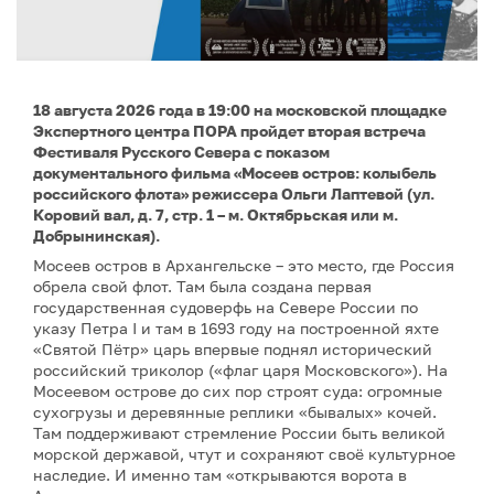
18 августа 2026 года в 19:00 на московской площадке
Экспертного центра ПОРА пройдет вторая встреча
Фестиваля Русского Севера с показом
документального фильма «Мосеев остров: колыбель
российского флота» режиссера Ольги Лаптевой (ул.
Коровий вал, д. 7, стр. 1 – м. Октябрьская или м.
Добрынинская).
Мосеев остров в Архангельске – это место, где Россия
обрела свой флот. Там была создана первая
государственная судоверфь на Севере России по
указу Петра I и там в 1693 году на построенной яхте
«Святой Пётр» царь впервые поднял исторический
российский триколор («флаг царя Московского»). На
Мосеевом острове до сих пор строят суда: огромные
сухогрузы и деревянные реплики «бывалых» кочей.
Там поддерживают стремление России быть великой
морской державой, чтут и сохраняют своё культурное
наследие. И именно там «открываются ворота в