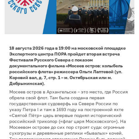
18 августа 2026 года в 19:00 на московской площадке
Экспертного центра ПОРА пройдет вторая встреча
Фестиваля Русского Севера с показом
документального фильма «Мосеев остров: колыбель
российского флота» режиссера Ольги Лаптевой (ул.
Коровий вал, д. 7, стр. 1 – м. Октябрьская или м.
Добрынинская).
Мосеев остров в Архангельске – это место, где Россия
обрела свой флот. Там была создана первая
государственная судоверфь на Севере России по
указу Петра I и там в 1693 году на построенной яхте
«Святой Пётр» царь впервые поднял исторический
российский триколор («флаг царя Московского»). На
Мосеевом острове до сих пор строят суда: огромные
сухогрузы и деревянные реплики «бывалых» кочей.
Там поддерживают стремление России быть великой