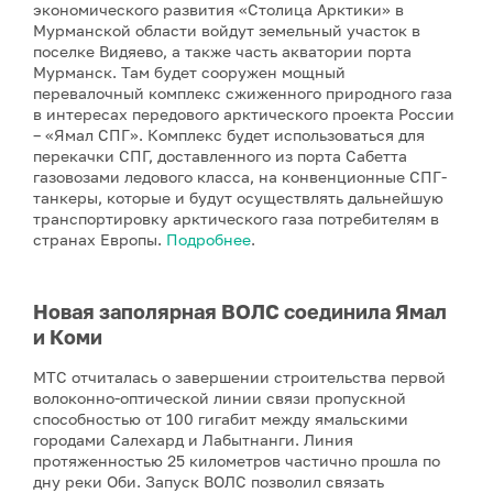
экономического развития «Столица Арктики» в
Мурманской области войдут земельный участок в
поселке Видяево, а также часть акватории порта
Мурманск. Там будет сооружен мощный
перевалочный комплекс сжиженного природного газа
в интересах передового арктического проекта России
– «Ямал СПГ». Комплекс будет использоваться для
перекачки СПГ, доставленного из порта Сабетта
газовозами ледового класса, на конвенционные СПГ-
танкеры, которые и будут осуществлять дальнейшую
транспортировку арктического газа потребителям в
странах Европы.
Подробнее
.
Новая заполярная ВОЛС соединила Ямал
и Коми
МТС отчиталась о завершении строительства первой
волоконно-оптической линии связи пропускной
способностью от 100 гигабит между ямальскими
городами Салехард и Лабытнанги. Линия
протяженностью 25 километров частично прошла по
дну реки Оби. Запуск ВОЛС позволил связать