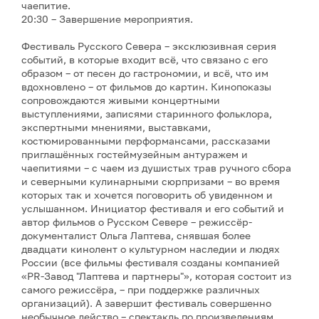
чаепитие.
20:30 – Завершение мероприятия.
Фестиваль Русского Севера – эксклюзивная серия
событий, в которые входит всё, что связано с его
образом – от песен до гастрономии, и всё, что им
вдохновлено – от фильмов до картин. Кинопоказы
сопровождаются живыми концертными
выступлениями, записями старинного фольклора,
экспертными мнениями, выставками,
костюмированными перформансами, рассказами
приглашённых гостеймузейным антуражем и
чаепитиями – с чаем из душистых трав ручного сбора
и северными кулинарными сюрпризами – во время
которых так и хочется поговорить об увиденном и
услышанном. Инициатор фестиваля и его событий и
автор фильмов о Русском Севере – режиссёр-
документалист Ольга Лаптева, снявшая более
двадцати кинолент о культурном наследии и людях
России (все фильмы фестиваля созданы компанией
«PR-Завод "Лаптева и партнеры"», которая состоит из
самого режиссёра, – при поддержке различных
организаций). А завершит фестиваль совершенно
необычное действо – спектакль по произведениям