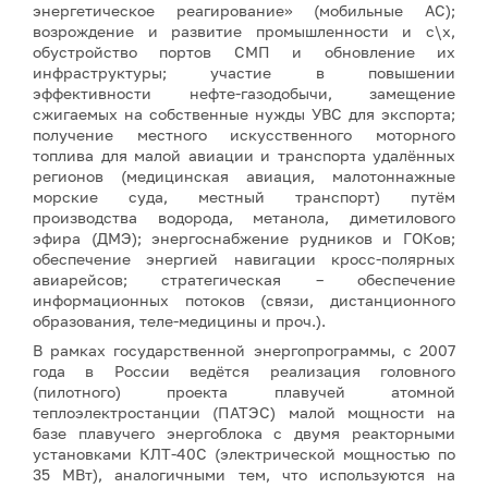
энергетическое реагирование» (мобильные АС);
возрождение и развитие промышленности и с\х,
обустройство портов СМП и обновление их
инфраструктуры; участие в повышении
эффективности нефте-газодобычи, замещение
сжигаемых на собственные нужды УВС для экспорта;
получение местного искусственного моторного
топлива для малой авиации и транспорта удалённых
регионов (медицинская авиация, малотоннажные
морские суда, местный транспорт) путём
производства водорода, метанола, диметилового
эфира (ДМЭ); энергоснабжение рудников и ГОКов;
обеспечение энергией навигации кросс-полярных
авиарейсов; стратегическая – обеспечение
информационных потоков (связи, дистанционного
образования, теле-медицины и проч.).
В рамках государственной энергопрограммы, с 2007
года в России ведётся реализация головного
(пилотного) проекта плавучей атомной
теплоэлектростанции (ПАТЭС) малой мощности на
базе плавучего энергоблока с двумя реакторными
установками КЛТ-40С (электрической мощностью по
35 МВт), аналогичными тем, что используются на