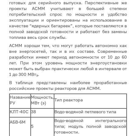
готовых для серийного выпуска. Перспективные же
проекты АСММ учитывают в большей степени
потребительский спрос по мощности и удобство
эксплуатации и ориентированы на использование в
качестве “ядерных батареек”, которые поставляются в
полной заводской готовности и работают без замены
топлива весь срок службы.
АСММ хороши тем, что могут работать автономно как
вне энергосетей, так и в их составе. Современные
разработки имеют период автономности от 10 до 60
лет. При этом уровень мощности энергоустановки
может быть выбран практически любой в интервале от
1 до 300 МВт
.
э
В таблице представлены наиболее проработанные
российские проекты реакторов для АСММ.
Название
Мощность,
Тип реактора
РУ
МВт (э)
КЛТ-40С
38
Водо-водяной петлевого типа
Водо-водяной интегрального
АБВ-6М
5
типа; модуль полной заводской
готовности.