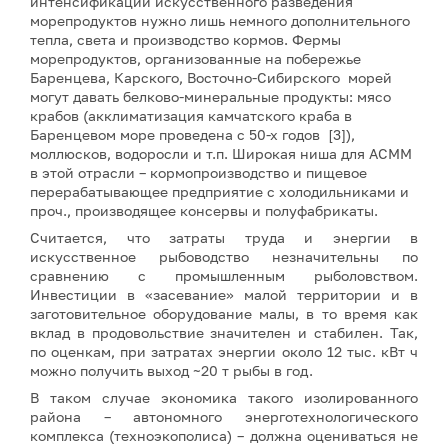
интенсификации искусственного разведения
морепродуктов нужно лишь немного дополнительного
тепла, света и производство кормов. Фермы
морепродуктов, организованные на побережье
Баренцева, Карского, Восточно-Сибирского морей
могут давать белково-минеральные продукты: мясо
крабов (акклиматизация камчатского краба в
Баренцевом море проведена с 50-х годов [3]),
моллюсков, водоросли и т.п. Широкая ниша для АСММ
в этой отрасли – кормопроизводство и пищевое
перерабатывающее предприятие с холодильниками и
проч., производящее консервы и полуфабрикаты.
Считается, что затраты труда и энергии в
искусственное рыбоводство незначительны по
сравнению с промышленным рыболовством.
Инвестиции в «засевание» малой территории и в
заготовительное оборудование малы, в то время как
вклад в продовольствие значителен и стабилен. Так,
по оценкам, при затратах энергии около 12 тыс. кВт ч
можно получить выход ~20 т рыбы в год.
В таком случае экономика такого изолированного
района – автономного энерготехнологического
комплекса (техноэкополиса) – должна оцениваться не