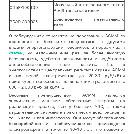
Модульный интегрального типа с
СВБР-100
100
Pb-Bi теплоносителем
Водо-водяной интегрального
ВБЭР-300
325
типа
О заблуждениях относительно дороговизны АСММ по
сравнению с большими мощностями и другими
видами энергогенерации говорилось в первой части
статьи
, но напомним ещё раз: за более высокую
безопасность, удобство автономности и надёжность
энергообеспечения надо платить. Да, в
энергосистемах центральных регионов страны АСММ
с их ценой электричества до 20-30 руб/кВт∙ч
неконкурентоспособны, но вспомним про регионы с
600 – 2 000 руб. за кВт∙ч!..
Весомым преимуществом АСММ являются
значительно меньшие абсолютные затраты на
реализацию проекта, чем у больших АЭС, а также
кардинальное снижение практически всех рисков, в
том числе и для инвесторов. Они могут обеспечивать
бесперебойное и необслуживаемое производство
электроэнергии в течение 30-40 лет, что позволяет