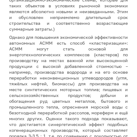
таких объектов в условиях рыночной экономики
являются абсолютно новыми и неизведанными. Этим
и обусловлен неприемлемо длительный срок
строительства и соответственно возрастающие
суммарные затраты.)
Однако для повышения экономической эффективности
автономных АСММ есть способ «кластеризации»:
АСММ могут стать основой для
энерготехнологических комплексов (кластеров) по
производству на местах важной или высокоценной
продукции с высокой добавленной стоимостью –
например, производства водорода и на его основе
переработки неконвенционных углеводородов (угля,
тяжёлых нефтей, биомассы) для производства на
месте синтетических моторных топлив; пищевых и
сельскохозяйственных продуктов; добычи и
обогащения руд цветных металлов, бытового и
промышленного тепла, опреснения морской воды с
безотходной переработкой рассолов, мореферм и ещё
многих других. Оценки такого подхода показывают,
что достигается синергетический эффект подобных
когенерационных производств, который составляет
порядка 3-3,5 : 1, т.е. по сравнению с доходностью от