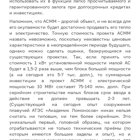
использовать их в функции легко просчитываемого и
гарантированного залога при долгосрочных кредитах
и инвестициях.
Напомним, что АСММ – дорогой объект, и не всегда для
его окупаемости будет достаточно продавать его тепло
и электричество. Точную стоимость проекта АСММ
назвать невозможно, поскольку неизвестны ценовые
характеристики в неопределённом периоде будущего,
однако можно сделать оценки, базирующиеся на
существующих проектах. Так, если принять что
стоимость 1 кВт установленной мощности малой АС
будет в 1,5-2 раза выше, чем блока большой мощности
(а на сегодня это 5-7 тыс. долл.), то суммарные
инвестиции в проект АСММ с электрической
мощностью 10 МВт составят 75-140 млн. долл. При
серийном строительстве малых блоков срок ввода в
действие не должен превышать 2-3 лет.
(Существующий на сегодня опыт сооружения
плавучей АТЭС «Академик Ломоносов» никак нельзя
считать ни типовым, ни тем более серийным. Это
уникальный первый, головной образец, на котором
отрабатываются не только технические приёмы (по
которым имеются большие заделы и опыт), но и
организационно-экономические схемы, которые для