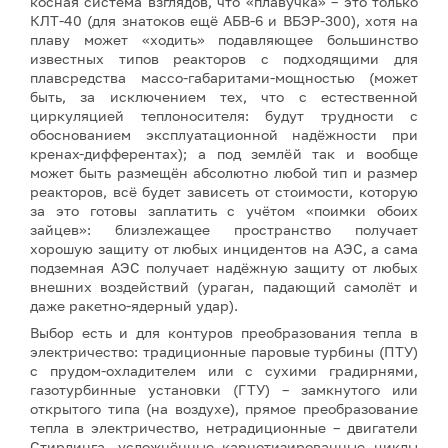
косная система взглядов, что «плавучка» – это только
КЛТ-40 (для знатоков ещё АБВ-6 и ВБЭР-300), хотя на
плаву может «ходить» подавляющее большинство
известных типов реакторов с подходящими для
плавсредства массо-габаритами-мощностью (может
быть, за исключением тех, что с естественной
циркуляцией теплоносителя: будут трудности с
обоснованием эксплуатационной надёжности при
кренах-дифферентах); а под землёй так и вообще
может быть размещён абсолютно любой тип и размер
реакторов, всё будет зависеть от стоимости, которую
за это готовы заплатить с учётом «поимки обоих
зайцев»: близлежащее пространство получает
хорошую защиту от любых инцидентов на АЭС, а сама
подземная АЭС получает надёжную защиту от любых
внешних воздействий (ураган, падающий самолёт и
даже ракетно-ядерный удар).
Выбор есть и для контуров преобразования тепла в
электричество: традиционные паровые турбины (ПТУ)
с прудом-охладителем или с сухими градирнями,
газотурбинные установки (ГТУ) – замкнутого или
открытого типа (на воздухе), прямое преобразование
тепла в электричество, нетрадиционные – двигатели
Стирлинга, усложнённые карнотизированные циклы