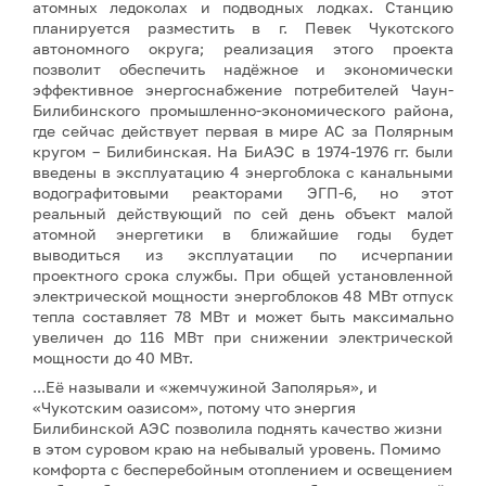
атомных ледоколах и подводных лодках. Станцию
планируется разместить в г. Певек Чукотского
автономного округа; реализация этого проекта
позволит обеспечить надёжное и экономически
эффективное энергоснабжение потребителей Чаун-
Билибинского промышленно-экономического района,
где сейчас действует первая в мире АС за Полярным
кругом – Билибинская. На БиАЭС в 1974-1976 гг. были
введены в эксплуатацию 4 энергоблока с канальными
водографитовыми реакторами ЭГП-6, но этот
реальный действующий по сей день объект малой
атомной энергетики в ближайшие годы будет
выводиться из эксплуатации по исчерпании
проектного срока службы. При общей установленной
электрической мощности энергоблоков 48 МВт отпуск
тепла составляет 78 МВт и может быть максимально
увеличен до 116 МВт при снижении электрической
мощности до 40 МВт.
...Её называли и «жемчужиной Заполярья», и
«Чукотским оазисом», потому что энергия
Билибинской АЭС позволила поднять качество жизни
в этом суровом краю на небывалый уровень. Помимо
комфорта с бесперебойным отоплением и освещением