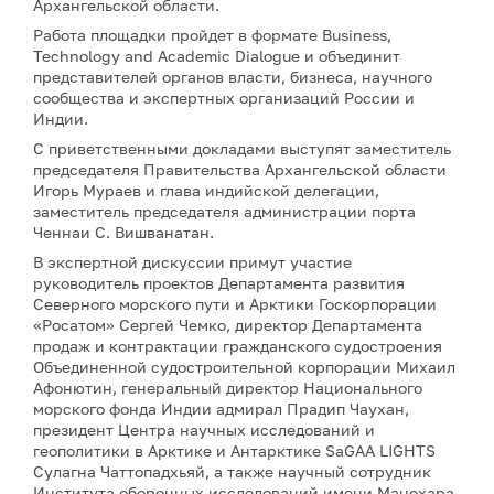
Архангельской области.
Работа площадки пройдет в формате Business,
Technology and Academic Dialogue и объединит
представителей органов власти, бизнеса, научного
сообщества и экспертных организаций России и
Индии.
С приветственными докладами выступят заместитель
председателя Правительства Архангельской области
Игорь Мураев и глава индийской делегации,
заместитель председателя администрации порта
Ченнаи С. Вишванатан.
В экспертной дискуссии примут участие
руководитель проектов Департамента развития
Северного морского пути и Арктики Госкорпорации
«Росатом» Сергей Чемко, директор Департамента
продаж и контрактации гражданского судостроения
Объединенной судостроительной корпорации Михаил
Афонютин, генеральный директор Национального
морского фонда Индии адмирал Прадип Чаухан,
президент Центра научных исследований и
геополитики в Арктике и Антарктике SaGAA LIGHTS
Сулагна Чаттопадхьяй, а также научный сотрудник
Института оборонных исследований имени Манохара