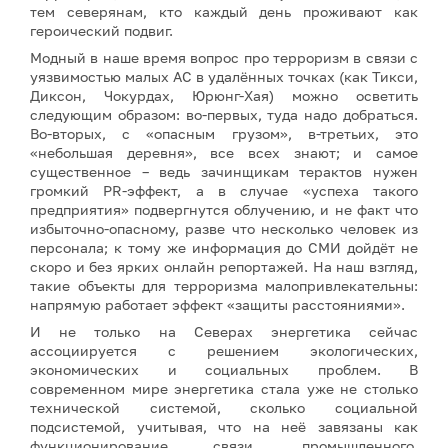
тем северянам, кто каждый день проживают как
героический подвиг.
Модный в наше время вопрос про терроризм в связи с
уязвимостью малых АС в удалённых точках (как Тикси,
Диксон, Чокурдах, Юрюнг-Хая) можно осветить
следующим образом: во-первых, туда надо добраться.
Во-вторых, с «опасным грузом», в-третьих, это
«небольшая деревня», все всех знают; и самое
существенное – ведь зачинщикам терактов нужен
громкий PR-эффект, а в случае «успеха такого
предприятия» подвергнутся облучению, и не факт что
избыточно-опасному, разве что несколько человек из
персонала; к тому же информация до СМИ дойдёт не
скоро и без ярких онлайн репортажей. На наш взгляд,
такие объекты для терроризма малопривлекательны:
напрямую работает эффект «защиты расстояниями».
И не только на Северах энергетика сейчас
ассоциируется с решением экологических,
экономических и социальных проблем. В
современном мире энергетика стала уже не столько
технической системой, сколько социальной
подсистемой, учитывая, что на неё завязаны как
функционирование связи, промышленного,