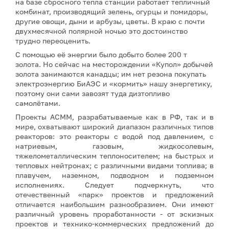
на базе сбросного тепла станции работает тепличный
комбинат, производящий зелень, огурцы и помидоры,
другие овощи, дыни и арбузы, цветы. В краю с почти
двухмесячной полярной ночью это достоинство
трудно переоценить.
С помощью её энергии было добыто более 200 т
золота. Но сейчас на месторождении «Купол» добычей
золота занимаются канадцы; им нет резона покупать
электроэнергию БиАЭС и «кормить» нашу энергетику,
поэтому они сами завозят туда дизтопливо
самолётами.
Проекты АСММ, разрабатываемые как в РФ, так и в
мире, охватывают широкий диапазон различных типов
реакторов: это реакторы с водой под давлением, с
натриевым, газовым, жидкосолевым,
тяжелометаллическим теплоносителем; на быстрых и
тепловых нейтронах; с различными видами топлива; в
плавучем, наземном, подводном и подземном
исполнениях. Следует подчеркнуть, что
отечественный «парк» проектов и предложений
отличается наибольшим разнообразием. Они имеют
различный уровень проработанности - от эскизных
проектов и технико-коммерческих предложений до