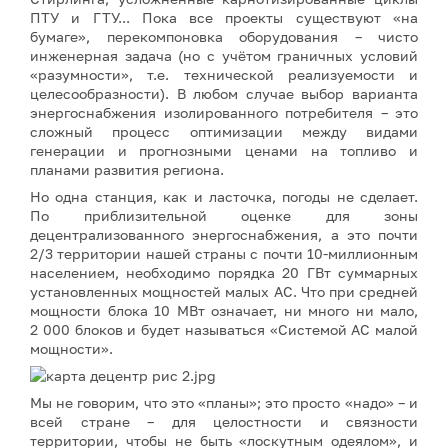
ПТУ и ГТУ... Пока все проекты существуют «на
бумаге», перекомпоновка оборудования – чисто
инженерная задача (но с учётом граничных условий
«разумности», т.е. технической реализуемости и
целесообразности). В любом случае выбор варианта
энергоснабжения изолированного потребителя – это
сложный процесс оптимизации между видами
генерации и прогнозными ценами на топливо и
планами развития региона.
Но одна станция, как и ласточка, погоды не сделает.
По приблизительной оценке для зоны
децентрализованного энергоснабжения, а это почти
2/3 территории нашей страны с почти 10-миллионным
населением, необходимо порядка 20 ГВт суммарных
установленных мощностей малых АС. Что при средней
мощности блока 10 МВт означает, ни много ни мало,
2 000 блоков и будет называться «Системой АС малой
мощности».
Мы не говорим, что это «планы»; это просто «надо» – и
всей стране – для целостности и связности
территории, чтобы не быть «лоскутным одеялом», и