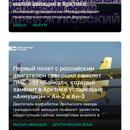
малой авиации в Арктике
Интервью проведено на «Международном
транспортно-логистическом форуме»...
ВИДЕО
ФОРУМ
Первый полет с российским
двигателем совершил самолет
ЛМС-901 «Байкал», который
заменит в Арктике устаревшие
«Аннушки» – Ан-2 и Ан-3
Двигатель разработки Уральского завода
гражданской авиации позволит заместить
недоступные сейчас импортные аналоги в
самолетах, особенно востребованных в
МАЛАЯ АВИАЦИЯ
АРКТИЧЕСКАЯ ЗОНА
труднодоступных районах с суровыми