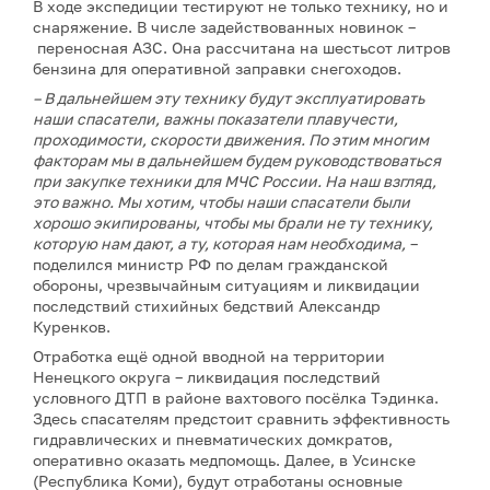
В ходе экспедиции тестируют не только технику, но и
снаряжение. В числе задействованных новинок –
переносная АЗС. Она рассчитана на шестьсот литров
бензина для оперативной заправки снегоходов.
– В дальнейшем эту технику будут эксплуатировать
наши спасатели, важны показатели плавучести,
проходимости, скорости движения. По этим многим
факторам мы в дальнейшем будем руководствоваться
при закупке техники для МЧС России. На наш взгляд,
это важно. Мы хотим, чтобы наши спасатели были
хорошо экипированы, чтобы мы брали не ту технику,
которую нам дают, а ту, которая нам необходима,
–
поделился министр РФ по делам гражданской
обороны, чрезвычайным ситуациям и ликвидации
последствий стихийных бедствий Александр
Куренков.
Отработка ещё одной вводной на территории
Ненецкого округа – ликвидация последствий
условного ДТП в районе вахтового посёлка Тэдинка.
Здесь спасателям предстоит сравнить эффективность
гидравлических и пневматических домкратов,
оперативно оказать медпомощь. Далее, в Усинске
(Республика Коми), будут отработаны основные