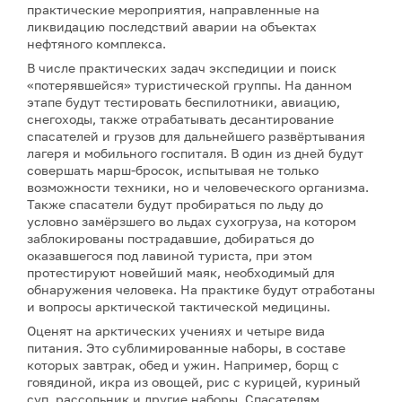
практические мероприятия, направленные на
ликвидацию последствий аварии на объектах
нефтяного комплекса.
В числе практических задач экспедиции и поиск
«потерявшейся» туристической группы. На данном
этапе будут тестировать беспилотники, авиацию,
снегоходы, также отрабатывать десантирование
спасателей и грузов для дальнейшего развёртывания
лагеря и мобильного госпиталя. В один из дней будут
совершать марш-бросок, испытывая не только
возможности техники, но и человеческого организма.
Также спасатели будут пробираться по льду до
условно замёрзшего во льдах сухогруза, на котором
заблокированы пострадавшие, добираться до
оказавшегося под лавиной туриста, при этом
протестируют новейший маяк, необходимый для
обнаружения человека. На практике будут отработаны
и вопросы арктической тактической медицины.
Оценят на арктических учениях и четыре вида
питания. Это сублимированные наборы, в составе
которых завтрак, обед и ужин. Например, борщ с
говядиной, икра из овощей, рис с курицей, куриный
суп, рассольник и другие наборы. Спасателям