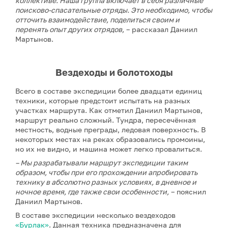
коллективе. Наша группа включает в себя различные
поисково-спасательные отряды. Это необходимо, чтобы
отточить взаимодействие, поделиться своим и
перенять опыт других отрядов,
– рассказал Даниил
Мартынов.
Вездеходы и болотоходы
Всего в составе экспедиции более двадцати единиц
техники, которые предстоит испытать на разных
участках маршрута. Как отметил Даниил Мартынов,
маршрут реально сложный. Тундра, пересечённая
местность, водные преграды, ледовая поверхность. В
некоторых местах на реках образовались промоины,
но их не видно, и машина может легко провалиться.
–
Мы разрабатывали маршрут экспедиции таким
образом, чтобы при его прохождении апробировать
технику в абсолютно разных условиях, в дневное и
ночное время, где также свои особенности,
– пояснил
Даниил Мартынов.
В составе экспедиции несколько вездеходов
«Бурлак»
. Данная техника предназначена для