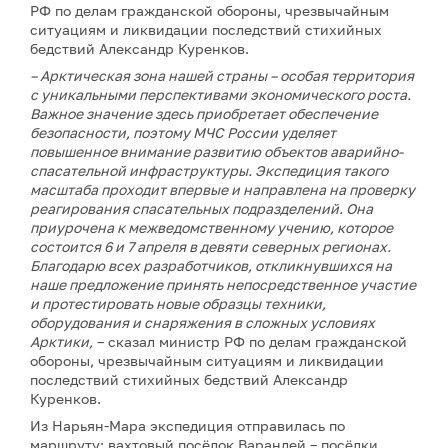
РФ по делам гражданской обороны, чрезвычайным
ситуациям и ликвидации последствий стихийных
бедствий Александр Куренков.
– Арктическая зона нашей страны –
особая территория
с уникальными перспективами экономического роста.
Важное значение здесь приобретает обеспечение
безопасности, поэтому МЧС России уделяет
повышенное внимание развитию объектов аварийно-
спасательной инфраструктуры. Экспедиция такого
масштаба проходит впервые и направлена на проверку
реагирования спасательных подразделений. Она
приурочена к межведомственному учению, которое
состоится 6 и 7 апреля в девяти северных регионах.
Благодарю всех разработчиков, откликнувшихся на
наше предложение принять непосредственное участие
и протестировать новые образцы техники,
оборудования и снаряжения в сложных условиях
Арктики,
– сказал министр РФ по делам гражданской
обороны, чрезвычайным ситуациям и ликвидации
последствий стихийных бедствий Александр
Куренков.
Из Нарьян-Мара экспедиция отправилась по
маршруту: вахтовый посёлок Варандей – посёлки