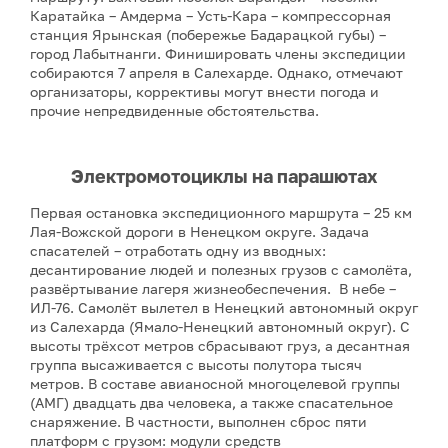
Каратайка – Амдерма – Усть-Кара – компрессорная
станция Ярынская (побережье Бадарацкой губы) –
город Лабытнанги. Финишировать члены экспедиции
собираются 7 апреля в Салехарде. Однако, отмечают
организаторы, коррективы могут внести погода и
прочие непредвиденные обстоятельства.
Электромотоциклы на парашютах
Первая остановка экспедиционного маршрута – 25 км
Лая-Вожской дороги в Ненецком округе. Задача
спасателей – отработать одну из вводных:
десантирование людей и полезных грузов с самолёта,
развёртывание лагеря жизнеобеспечения. В небе –
ИЛ-76. Самолёт вылетел в Ненецкий автономный округ
из Салехарда (Ямало-Ненецкий автономный округ). С
высоты трёхсот метров сбрасывают груз, а десантная
группа высаживается с высоты полутора тысяч
метров. В составе авианосной многоцелевой группы
(АМГ) двадцать два человека, а также спасательное
снаряжение. В частности, выполнен сброс пяти
платформ с грузом: модули средств