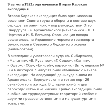
9 августа 1921 года началась Вторая Карская
экспедиция
Вторая Карская экспедиция была организована
решением Совета труда и обороны в составе двух
отрядов: заграничного – под руководством Отто
Свердрупа – и Архангельского (начальники – Д. Т.
Чертков и И. Б. Богачев). Организация похода
возлагалась на Управление морского транспорта
Белого моря и Северного Ледовитого океана
(Беломортран).
В экспедиции участвовали суда «А. Сибиряков»,
«Малыгин», «В. Русанов», «Г. Седов», «Канин»,
«Юшар», «Обь», «Енисей», парусник «Выг», ледокол №
8 и 6 лихтеров. 9 августа было объявлено о начале
экспедиции. На следующий день суда вышли из
Архангельска. Вернулись они в тот же порт 26
сентября того же года. В шторме погибли два
парохода: «Обь» и «Енисей». Целью экспедиции было
снабжение труднодоступных территорий хлебом и
другими продовольственными и мануфактурными
товарами.