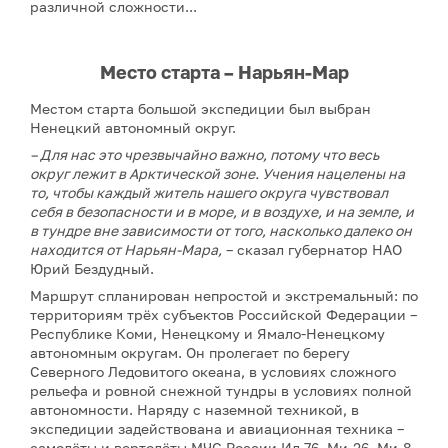
различной сложности...
Место старта – Нарьян-Мар
Местом старта большой экспедиции был выбран
Ненецкий автономный округ.
– Для нас это чрезвычайно важно, потому что весь
округ лежит в Арктической зоне. Учения нацелены на
то, чтобы каждый житель нашего округа чувствовал
себя в безопасности и в море, и в воздухе, и на земле, и
в тундре вне зависимости от того, насколько далеко он
находится от Нарьян-Мара,
– сказал губернатор НАО
Юрий Бездудный.
Маршрут спланирован непростой и экстремальный: по
территориям трёх субъектов Российской Федерации –
Республике Коми, Ненецкому и Ямало-Ненецкому
автономным округам. Он пролегает по берегу
Северного Ледовитого океана, в условиях сложного
рельефа и ровной снежной тундры в условиях полной
автономности. Наряду с наземной техникой, в
экспедиции задействована и авиационная техника –
самолёты и вертолёты МЧС России Ил-76, Ми-26, Ми-8