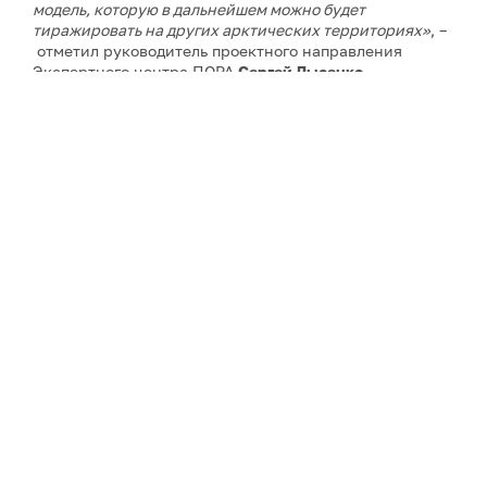
модель, которую в дальнейшем можно будет
тиражировать на других арктических территориях»
, –
отметил руководитель проектного направления
Экспертного центра ПОРА
Сергей Лысенко
.
По его словам, подготовительный этап продолжался
более года. Одной из ключевых задач станет отработка
методики в условиях сложной арктической логистики,
сурового климата и практически полного отсутствия
аналогов подобных проектов.
Проект в Якутии станет вторым климатическим
проектом Экспертного центра ПОРА. Первый уже
действует в Ямало-Ненецком автономном округе, он
прошел основные этапы структурирования и перешел
в фазу практической реализации.
Примечание: АНО «Экспертный центр – Проектный
офис развития Арктики (ПОРА)» является учредителем
сетевого издания «ГоАрктик».