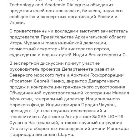
Technology and Academic Dialogue и объединит
представителей органов власти, бизнеса, научного
сообщества и экспертных организаций России и
Индии.
С приветственными докладами выступят заместитель
председателя Правительства Архангельской области
Игорь Мураев и глава индийской делегации,
совместный секретарь Министерства портов,
судоходства и водных путей Индии Венкатесапати С.
В экспертной дискуссии примут участие
руководитель проектов Департамента развития
Северного морского пути и Арктики Госкорпорации
«Росатом» Сергей Чемко, директор Департамента
продаж и контрактации гражданского судостроения
Объединенной судостроительной корпорации Михаил
Афонютин, генеральный директор Национального
морского фонда Индии адмирал Прадип Чаухан,
президент Центра научных исследований и
геополитики в Арктике и Антарктике SaGAA LIGHTS
Сулагна Чаттопадхьяй, а также научный сотрудник
Института оборонных исследований имени Манохара
Паррикара Бипандип Шарма.