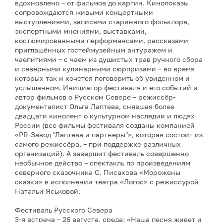
вдохновлено – от фильмов до картин. Кинопоказы
сопровождаются живыми концертными
выступлениями, записями старинного фольклора,
экспертными мнениями, выставками,
костюмированными перформансами, рассказами
приглашённых гостеймузейным антуражем и
чаепитиями – с чаем из душистых трав ручного сбора
и северными кулинарными сюрпризами – во время
которых так и хочется поговорить об увиденном и
услышанном. Инициатор фестиваля и его событий и
автор фильмов о Русском Севере – режиссёр-
документалист Ольга Лаптева, снявшая более
двадцати кинолент о культурном наследии и людях
России (все фильмы фестиваля созданы компанией
«PR-Завод "Лаптева и партнеры"», которая состоит из
самого режиссёра, – при поддержке различных
организаций). А завершит фестиваль совершенно
необычное действо – спектакль по произведениям
северного сказочника С. Писахова «Морожены
сказки» в исполнении театра «Логос» с режиссурой
Натальи Яськовой.
Фестиваль Русского Севера
3-я встреча – 26 августа, среда: «Наша песня живет и