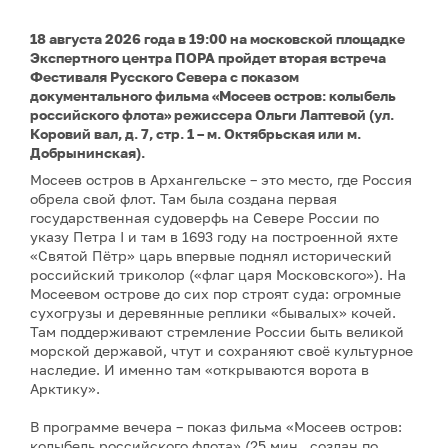
18 августа 2026 года в 19:00 на московской площадке
Экспертного центра ПОРА пройдет вторая встреча
Фестиваля Русского Севера с показом
документального фильма «Мосеев остров: колыбель
российского флота» режиссера Ольги Лаптевой (ул.
Коровий вал, д. 7, стр. 1 – м. Октябрьская или м.
Добрынинская).
Мосеев остров в Архангельске – это место, где Россия
обрела свой флот. Там была создана первая
государственная судоверфь на Севере России по
указу Петра I и там в 1693 году на построенной яхте
«Святой Пётр» царь впервые поднял исторический
российский триколор («флаг царя Московского»). На
Мосеевом острове до сих пор строят суда: огромные
сухогрузы и деревянные реплики «бывалых» кочей.
Там поддерживают стремление России быть великой
морской державой, чтут и сохраняют своё культурное
наследие. И именно там «открываются ворота в
Арктику».
В программе вечера – показ фильма «Мосеев остров:
колыбель российского флота» (25 мин., создан по