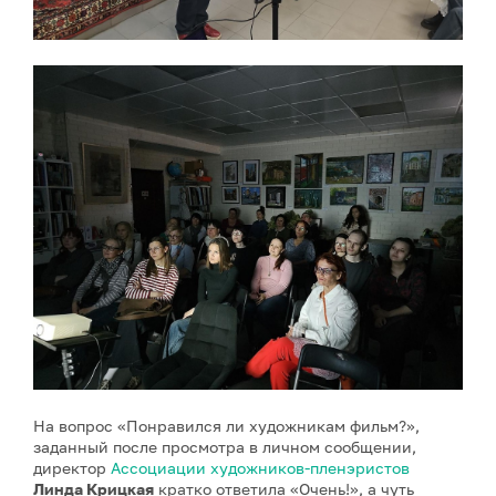
На вопрос «Понравился ли художникам фильм?»,
заданный после просмотра в личном сообщении,
директор
Ассоциации художников-пленэристов
Линда Крицкая
кратко ответила «Очень!», а чуть