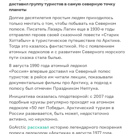
доставил группу туристов в самую северную точку
планеты
Долгие десятилетия простым людям приходилось
только мечтать о том, чтобы побывать на Северном
полюсе. Писатель Лазарь Лагин еще в 1930-е годы
отправлял героев своей сказочной повести «Старик
Хоттабыч» в туристическое путешествие по Арктике.
Тогда это казалось фантастикой. Но с появлением
атомных ледоколов и с развитием Северного морского
пути сказка стала былью.
8 августа 1990 года атомный ледокол
«Россия» впервые доставил на Северный полюс
туристов: в рейсе им читали лекции, показывали
документальные фильмы про Арктику, а подход к
полюсу был отмечен Праздником Нептуна.
Инициатива оказалась плодотворной: с 2007 года
подобные круизы регулярно проходят на атомном
ледоколе «50 лет Победы». Арктический туризм в
России развивается, быть может, недостаточно
активно, но неуклонно.
GoArctic
рассказал
историю легендарного покорения
полюса ледоколом «Арктика» в августе 1977 года.