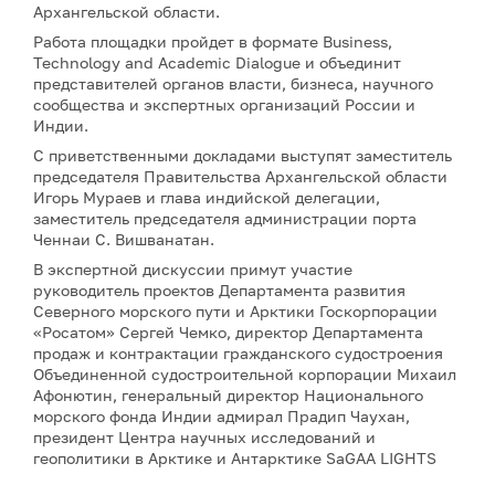
Архангельской области.
Работа площадки пройдет в формате Business,
Technology and Academic Dialogue и объединит
представителей органов власти, бизнеса, научного
сообщества и экспертных организаций России и
Индии.
С приветственными докладами выступят заместитель
председателя Правительства Архангельской области
Игорь Мураев и глава индийской делегации,
заместитель председателя администрации порта
Ченнаи С. Вишванатан.
В экспертной дискуссии примут участие
руководитель проектов Департамента развития
Северного морского пути и Арктики Госкорпорации
«Росатом» Сергей Чемко, директор Департамента
продаж и контрактации гражданского судостроения
Объединенной судостроительной корпорации Михаил
Афонютин, генеральный директор Национального
морского фонда Индии адмирал Прадип Чаухан,
президент Центра научных исследований и
геополитики в Арктике и Антарктике SaGAA LIGHTS
Сулагна Чаттопадхьяй, а также научный сотрудник