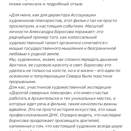
позже написала и подробный отзыв:
«Для меня, как для директора Ассоциации
художников-пленэристов, этот фильм стал не просто
просмотром, а настоящим событием. Масштаб
личности Александра Борисова поражает: это
редчайший пример того, как колоссальный
художественный талант органично сочетается с
мощью государственного мышления и безграничной
любовью к родной земле.
Мы, художники, знаем, как сложно передать дыхание
Арктики, ее суровую красоту и свет. Борисову это
удалось не только на холсте, но и в жизни – его идеи по
освоению и популяризации Севера были поистине
прорывными.
Для нас, участников художественной экспедиции
«Дорогой северных пленэров», кто имел счастье
работать в Архангельске и тех уникальных местах, о
которых идет речь в фильме, такие киноленты важны
вдвойне. Это не просто история искусства, это наша
профессиональная ДНК. Отрадно видеть, что наследие
Борисова продолжает просвещать зрителей,
напоминая о том, что настоящий художник всегда шире