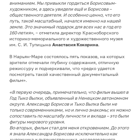
вниманием. Мы привыкли гордиться Борисовым-
художником, а здесь увидели ещё и Борисова –
общественного деятеля. И особенно ценно, что его
путь, такой масштабный, начался именно на нашей
земле. Это значимый подарок для всех нас в год его
160-летия»,
– отметила директор Красноборского
историко-мемориального и художественного музея
им. С. И. Тупицына
Анастасия Кокорина
.
В Нарьян-Маре состоялось пять показов, на которых
зрители отмечали глубину содержания, отличную
режиссуру и подчеркивали, что «редко удается
посмотреть такой качественный документальный
фильм».
«В первую очередь, примечательно, что фильм вышел в
Год Тыко Вылки, объявленный в Ненецком автономном
округе. Александр Борисов и Тыко Вылка были не
только современниками, но и лично знакомы; их можно
сопоставить по масштабу личности и вклада – это были
фигуры мирового уровня.
Во-вторых, фильм стал для меня откровением. До этого
я знала Александра Борисова исключительно как
художника и путешественника, исследовавшего