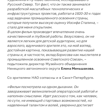
Русский Север. Тот факт, что он также занимался
разработкой масштабных технологических и
инфраструктурных проектов, работал в 1920-30-х годах
над задачами промышленного освоения страны,
которые получили высокую оценку Иосифа Сталина, –
стало для меня открытием.
В целом фильм производит впечатление очень
качественной и глубокой работы. Безусловно, он не
является легким для детской аудитории, но для
взрослого, вдумчивого зрителя это, на мой взгляд,
достойная картина, показывающая развитие нашей
страны и, в частности, вклад Борисова как мыслителя в
промышленное освоение Советского Союза»
, –
подытожила директор Музейного объединения
Ненецкого автономного округа
Елена Меньшакова.
Со зрителями НАО согласны и в Санкт-Петербурге.
«Фильм посмотрела на одном дыхании. Он
завораживает великолепной операторской работой и
наполнен смыслами. Идет рассказ о том, как человек,
по сути, не имеющий стартовых возможностей, но
наделенный талантом и волей, уверенно достигает