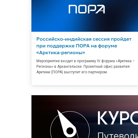
Российско-индийская сессия пройдет
при поддержке ПОРА на форуме
«Арктика-регионы»
Мероприятие входит в программу IV форума «Арктика –
Регионы» в Архангельске. Проектный офис развития
Арктики (ПОРА) выступит его партнером.