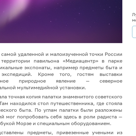
Л
м
 самой удаленной и малоизученной точки России
 территории павильона «Медиацентр» в парке
никальные экспонаты, например предметы быта и
экспедиций. Кроме того, гостям выставки
бычное природное явление — северное
альной мультимедийной установки.
ала точная копия палатки знаменитого советского
Там находился стол путешественника, где стояла
ческого быта. По углам палатки были разложены
 мог попробовать себя здесь в роли радиста —
збукой Морзе и специальным оборудованием.
ставлены предметы, привезенные учеными из