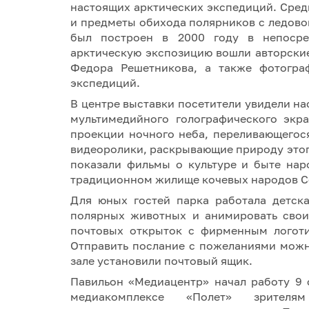
настоящих арктических экспедиций. Сред
и предметы обихода полярников с ледово
был построен в 2000 году в непосре
арктическую экспозицию вошли авторски
Федора Решетникова, а также фотогра
экспедиций.
В центре выставки посетители увидели н
мультимедийного голографического экр
проекции ночного неба, переливающегос
видеоролики, раскрывающие природу этого
показали фильмы о культуре и быте нар
традиционном жилище кочевых народов С
Для юных гостей парка работала детск
полярных животных и анимировать свои
почтовых открыток с фирменным логоти
Отправить послание с пожеланиями можн
зале установили почтовый ящик.
Павильон «Медиацентр» начал работу 9 
медиакомплексе «Полет» зрител