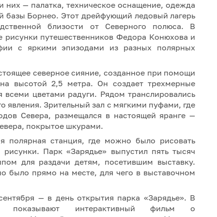
и них — палатка, техническое оснащение, одежда
й базы Борнео. Этот дрейфующий ледовый лагерь
дственной близости от Северного полюса. В
е рисунки путешественников Федора Конюхова и
фии с яркими эпизодами из разных полярных
астоящее северное сияние, созданное при помощи
ана высотой 2,5 метра. Он создает трехмерные
я всеми цветами радуги. Рядом транслировались
 явления. Зрительный зал с мягкими пуфами, где
одов Севера, размещался в настоящей яранге —
евера, покрытое шкурами.
ая полярная станция, где можно было рисовать
 рисунки. Парк «Зарядье» выпустил пять тысяч
пом для раздачи детям, посетившим выставку.
о было прямо на месте, для чего в выставочном
сентября — в день открытия парка «Зарядье». В
ям показывают интерактивный фильм о