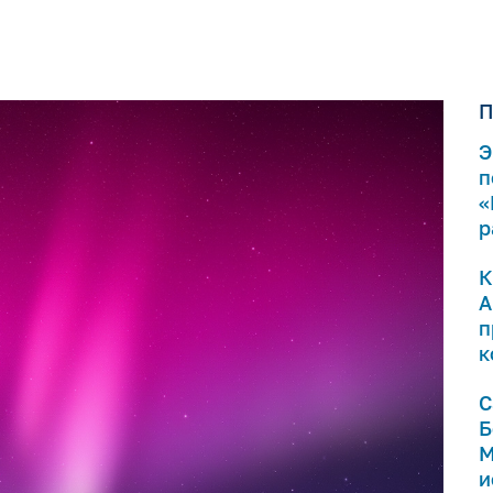
П
Э
п
«
р
К
А
п
к
С
Б
М
и