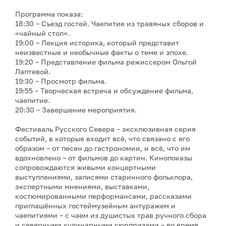
Программа показа:
18:30 – Съезд гостей. Чаепитие из травяных сборов и
«чайный стол».
19:00 – Лекция историка, который представит
неизвестные и необычные факты о теме и эпохе.
19:20 – Представление фильма режиссером Ольгой
Лаптевой.
19:30 – Просмотр фильма.
19:55 – Творческая встреча и обсуждение фильма,
чаепитие.
20:30 – Завершение мероприятия.
Фестиваль Русского Севера – эксклюзивная серия
событий, в которые входит всё, что связано с его
образом – от песен до гастрономии, и всё, что им
вдохновлено – от фильмов до картин. Кинопоказы
сопровождаются живыми концертными
выступлениями, записями старинного фольклора,
экспертными мнениями, выставками,
костюмированными перформансами, рассказами
приглашённых гостеймузейным антуражем и
чаепитиями – с чаем из душистых трав ручного сбора
и северными кулинарными сюрпризами – во время