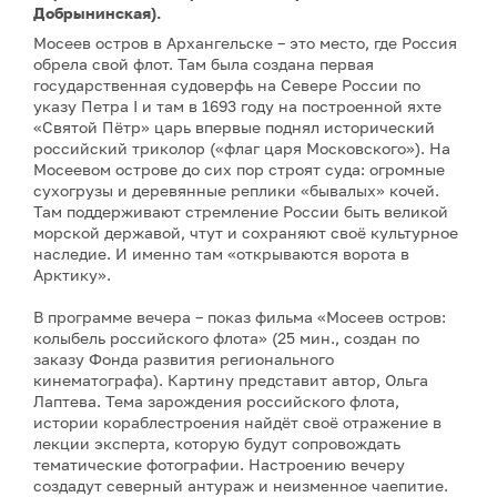
Добрынинская).
Мосеев остров в Архангельске – это место, где Россия
обрела свой флот. Там была создана первая
государственная судоверфь на Севере России по
указу Петра I и там в 1693 году на построенной яхте
«Святой Пётр» царь впервые поднял исторический
российский триколор («флаг царя Московского»). На
Мосеевом острове до сих пор строят суда: огромные
сухогрузы и деревянные реплики «бывалых» кочей.
Там поддерживают стремление России быть великой
морской державой, чтут и сохраняют своё культурное
наследие. И именно там «открываются ворота в
Арктику».
В программе вечера – показ фильма «Мосеев остров:
колыбель российского флота» (25 мин., создан по
заказу Фонда развития регионального
кинематографа). Картину представит автор, Ольга
Лаптева. Тема зарождения российского флота,
истории кораблестроения найдёт своё отражение в
лекции эксперта, которую будут сопровождать
тематические фотографии. Настроению вечеру
создадут северный антураж и неизменное чаепитие.