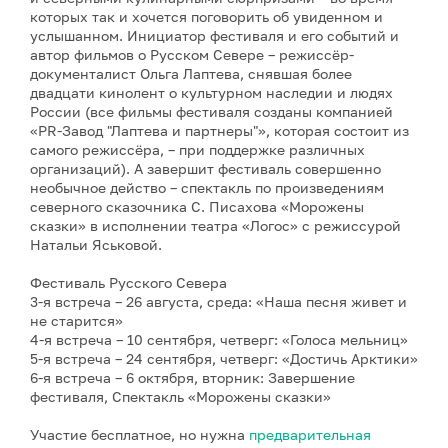
которых так и хочется поговорить об увиденном и
услышанном. Инициатор фестиваля и его событий и
автор фильмов о Русском Севере – режиссёр-
документалист Ольга Лаптева, снявшая более
двадцати кинолент о культурном наследии и людях
России (все фильмы фестиваля созданы компанией
«PR-Завод "Лаптева и партнеры"», которая состоит из
самого режиссёра, – при поддержке различных
организаций). А завершит фестиваль совершенно
необычное действо – спектакль по произведениям
северного сказочника С. Писахова «Морожены
сказки» в исполнении театра «Логос» с режиссурой
Натальи Яськовой.
Фестиваль Русского Севера
3-я встреча – 26 августа, среда: «Наша песня живет и
не старится»
4-я встреча – 10 сентября, четверг: «Голоса мельниц»
5-я встреча – 24 сентября, четверг: «Достичь Арктики»
6-я встреча – 6 октября, вторник: Завершение
фестиваля, Спектакль «Морожены сказки»
Участие бесплатное, но нужна
предварительная