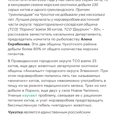
в минувшем сезоне морские охотники добыли 130
серых китов и одного гренландского. Причем
"гренландцев" на Чукотке не добывали уже несколько
лет. Лучшие результаты у морзверобоев восточной
части округа: территориально-соседская община
(ТСО) "Лорино" взяли 56 китов, ТСО "Дауркин" – 50»
, –
рассказала заместитель начальника департамента,
председатель комитета по рыболовству
Алена
Скрябикова
. Эти две общины Чукотского района
добыли более 80% от общего количества морских
гигантов.
В Провиденском городском округе ТСО взяли 23
китов, еще двух животных загарпунили охотники
общины «Анкальыт» городского округа Эгвекинот. При
этом морзверобоям попались пять так называемых
«вонючих» китов, которых невозможно употреблять в
пищу из-за резкого медицинского запаха. Трех из них
добыли в Лорино, еще двух у села Новое Чаплино.
Ученые
изучают
проблему, связывая ее с рационом
питания китов, и учат морзверобоев предотвращать
бессмысленную гибель «негодных» животных.
Чукотка
является единственным российским