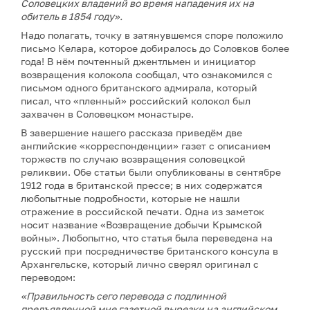
Соловецких владений во время нападения их на
обитель в 1854 году».
Надо полагать, точку в затянувшемся споре положило
письмо Келара, которое добиралось до Соловков более
года! В нём почтенный джентльмен и инициатор
возвращения колокола сообщал, что ознакомился с
письмом одного британского адмирала, который
писал, что «пленный» российский колокол был
захвачен в Соловецком монастыре.
В завершение нашего рассказа приведём две
английские «корреспонденции» газет с описанием
торжеств по случаю возвращения соловецкой
реликвии. Обе статьи были опубликованы в сентябре
1912 года в британской прессе; в них содержатся
любопытные подробности, которые не нашли
отражение в российской печати. Одна из заметок
носит название «Возвращение добычи Крымской
войны». Любопытно, что статья была переведена на
русский при посредничестве британского консула в
Архангельске, который лично сверял оригинал с
переводом:
«Правильность сего перевода с подлинной
предъявленной мне газетной вырезки на английском