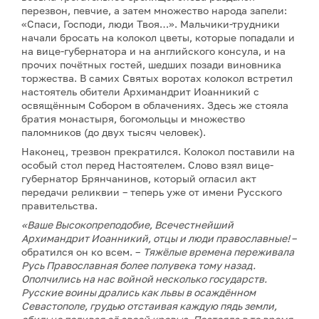
перезвон, певчие, а затем множество народа запели:
«Спаси, Господи, люди Твоя…». Мальчики-трудники
начали бросать на колокол цветы, которые попадали и
на вице-губернатора и на английского консула, и на
прочих почётных гостей, шедших позади виновника
торжества. В самих Святых воротах колокол встретил
настоятель обители Архимандрит Иоанникий с
освящённым Собором в облачениях. Здесь же стояла
братия монастыря, богомольцы и множество
паломников (до двух тысяч человек).
Наконец, трезвон прекратился. Колокол поставили на
особый стол перед Настоятелем. Слово взял вице-
губернатор Брянчанинов, который огласил акт
передачи реликвии – теперь уже от имени Русского
правительства.
«Ваше Высокопреподобие, Всечестнейший
Архимандрит Иоанникий, отцы и люди православные!
–
обратился он ко всем. –
Тяжёлые времена переживала
Русь Православная более полувека тому назад.
Ополчились на нас войной несколько государств.
Русские воины дрались как львы в осаждённом
Севастополе, грудью отстаивая каждую пядь земли,