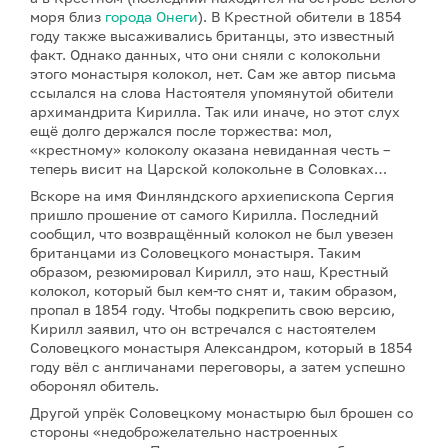
моря близ
города Онеги
). В Крестной обители в 1854
году также высаживались британцы, это известный
факт. Однако данных, что они сняли с колокольни
этого монастыря колокол, нет. Сам же автор письма
ссылался на слова Настоятеля упомянутой обители
архимандрита Кирилла. Так или иначе, но этот слух
ещё долго держался после торжества: мол,
«крестному» колоколу оказана невиданная честь –
теперь висит на Царской колокольне в Соловках…
Вскоре на имя Финляндского архиепископа Сергия
пришло прошение от самого Кирилла. Последний
сообщил, что возвращённый колокол не был увезен
британцами из Соловецкого монастыря. Таким
образом, резюмировал Кирилл, это наш, Крестный
колокол, который был кем-то снят и, таким образом,
пропал в 1854 году. Чтобы подкрепить свою версию,
Кирилл заявил, что он встречался с настоятелем
Соловецкого монастыря Александром, который в 1854
году вёл с англичанами переговоры, а затем успешно
оборонял обитель.
Другой упрёк Соловецкому монастырю был брошен со
стороны «недоброжелательно настроенных