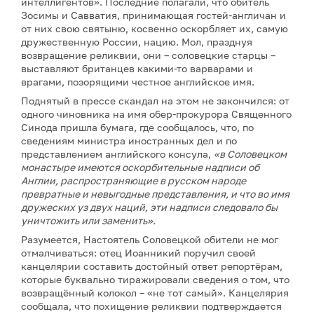
интеллигентов». Последние полагали, что обитель
Зосимы и Савватия, принимающая гостей-англичан и
от них свою святыню, косвенно оскорбляет их, самую
дружественную России, нацию. Мол, празднуя
возвращение реликвии, они – соловецкие старцы –
выставляют британцев какими-то варварами и
врагами, позорящими честное английское имя.
Поднятый в прессе скандал на этом не закончился: от
одного чиновника на имя обер-прокурора Священного
Синода пришла бумага, где сообщалось, что, по
сведениям министра иностранных дел и по
представлением английского консула,
«в Соловецком
монастыре имеются оскорбительные надписи об
Англии, распространяющие в русском народе
превратные и невыгодные представления, и что во имя
дружеских уз двух наций, эти надписи следовало бы
уничтожить или заменить».
Разумеется, Настоятель Соловецкой обители не мог
отмалчиваться: отец Иоанникий поручил своей
канцелярии составить достойный ответ репортёрам,
которые буквально тиражировали сведения о том, что
возвращённый колокол – «не тот самый». Канцелярия
сообщала, что похищение реликвии подтверждается