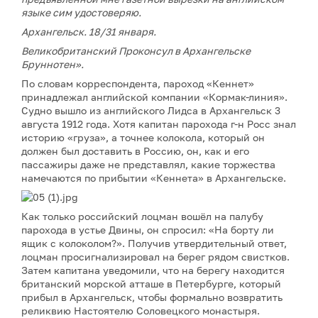
языке сим удостоверяю.
Архангельск. 18/31 января.
Великобританский Проконсул в Архангельске
Бруннотен».
По словам корреспондента, пароход «Кеннет»
принадлежал английской компании «Кормак-линия».
Судно вышло из английского Лидса в Архангельск 3
августа 1912 года. Хотя капитан парохода г-н Росс знал
историю «груза», а точнее колокола, который он
должен был доставить в Россию, он, как и его
пассажиры даже не представлял, какие торжества
намечаются по прибытии «Кеннета» в Архангельске.
Как только российский лоцман вошёл на палубу
парохода в устье Двины, он спросил: «На борту ли
ящик с колоколом?». Получив утвердительный ответ,
лоцман просигнализировал на берег рядом свистков.
Затем капитана уведомили, что на берегу находится
британский морской атташе в Петербурге, который
прибыл в Архангельск, чтобы формально возвратить
реликвию Настоятелю Соловецкого монастыря.