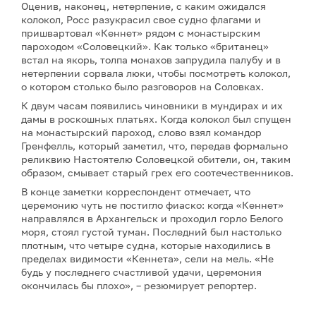
Оценив, наконец, нетерпение, с каким ожидался
колокол, Росс разукрасил свое судно флагами и
пришвартовал «Кеннет» рядом с монастырским
пароходом «Соловецкий». Как только «британец»
встал на якорь, толпа монахов запрудила палубу и в
нетерпении сорвала люки, чтобы посмотреть колокол,
о котором столько было разговоров на Соловках.
К двум часам появились чиновники в мундирах и их
дамы в роскошных платьях. Когда колокол был спущен
на монастырский пароход, слово взял командор
Гренфелль, который заметил, что, передав формально
реликвию Настоятелю Соловецкой обители, он, таким
образом, смывает старый грех его соотечественников.
В конце заметки корреспондент отмечает, что
церемонию чуть не постигло фиаско: когда «Кеннет»
направлялся в Архангельск и проходил горло Белого
моря, стоял густой туман. Последний был настолько
плотным, что четыре судна, которые находились в
пределах видимости «Кеннета», сели на мель. «Не
будь у последнего счастливой удачи, церемония
окончилась бы плохо», – резюмирует репортер.