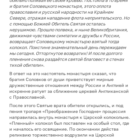
обильно поливая её своей кровью. Постояла в то время
и братия Соловецкого монастыря, этого оплота
православия и русской народности на Крайнем
Севере, отражая нападение флота неприятельского. Но
с помощью Божией Обитель Святая осталась
нерушимою. Прошло полвека, и ныне Великобритания,
движимая чувствами симпатии и дружбы к России,
возвращает Соловецкому монастырю взятый тогда
колокол. Поистине знаменательный день пережидаем
мы сегодня. Отторгнутое возвратих! И после долгого
пленения снова раздаётся святой благовест в стенах
тихой обители».
В ответ на это настоятель монастыря сказал, что
братия Соловков от души приветствует мирные
дружественные отношения между России и Англией и
искренне ратует за сближение церквей Англиканской
с Православной.
После этого Святые врата обители открылись, и под
пения тропаря «Преображение Господне» процессия
направилась внутрь монастыря к Царской колокольне.
«Пленный» колокол был поставлен на особый стол, где
и началось его освящение. По окончании действа
реликвию торжественно водрузили на Царской