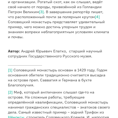
и организации. Рогатый скот, как он слышал, ведёт
своё начало от породы, привезённой из Голландии
Петром Великим
[3]
. В завершение репортёр пишет,
что расположенный почти за полярным кругом
[4]
Соловецкий монастырь представляет удивительный
пример, чего можно достичь упорным трудом и
знанием вопреки неблагоприятным условиям климата
и почвы.
Автор:
Андрей Юрьевич Епатко, старший научный
сотрудник Государственного Русского музея.
[1]
Соловецкий монастырь основан в 1429 году. Годом
основания обители традиционно считается высадка
на острове преп. Савватия и Германа в бухте
Благополучия.
[2]
Миф, который англичанин слышал где-то на
острове. На сложные работы, требующие
определённой квалификации, Соловецкий монастырь
нанимал гражданских специалистов – знатоков своего
дела. Самый известный пример – зодчий Трифон из
Нёноксы
, строитель Соловецкого Кремля. И, напротив,