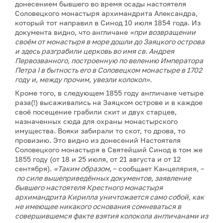
донесением бывшего во время осады настоятеля
Соловецкого монастыря архимандрита Александра,
который тот направил в Синод 10 июля 1854 года. Из
документа видно, что англичане
«при возвращении
своём от монастыря в море дошли до Заяцкого острова
и здесь разграбили церковь во имя св. Андрея
Первозванного, построенную по велению Императора
Петра I в бытность его в Соловецком монастыре в 1702
году и, между прочим, увезли колокол».
Кроме того, в следующем 1855 году англичане четыре
раза(!) высаживались на Заяцком острове и в каждое
своё посещение грабили скит и двух старцев,
назначенных сюда для охраны монастырского
имущества. Вояки забирали то скот, то дрова, то
провизию. Это видно из донесений Настоятеля
Соловецкого монастыря в Святейший Синод в том же
1855 году (от 18 и 25 июля, от 21 августа и от 12
сентября).
«Таким образом,
– сообщает Канцелярия, –
по силе вышеприведённых документов, заявление
бывшего настоятеля Крестного монастыря
архимандрита Кирилла уничтожается само собой, как
не имеющее никакого основания сомневаться в
совершившемся факте взятия колокола англичанами из