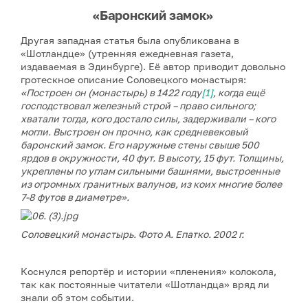
«Баронский замок»
Другая западная статья была опубликована в
«Шотландце» (утренняя ежедневная газета,
издаваемая в Эдинбурге). Её автор приводит довольно
гротескное описание Соловецкого монастыря:
«Построен он (монастырь) в 1422 году
[1]
, когда ещё
господствовал железный строй – право сильного;
хватали тогда, кого достало силы, задерживали – кого
могли. Выстроен он прочно, как средневековый
баронский замок. Его наружные стены свыше 500
ярдов в окружности, 40 фут. В высоту, 15 фут. Толщины,
укреплены по углам сильными башнями, выстроенные
из огромных гранитных валунов, из коих многие более
7-8 футов в диаметре».
Cоловецкий монастырь. Фото А. Епатко. 2002 г.
Коснулся репортёр и истории «пленения» колокола,
так как постоянные читатели «Шотландца» вряд ли
знали об этом событии.