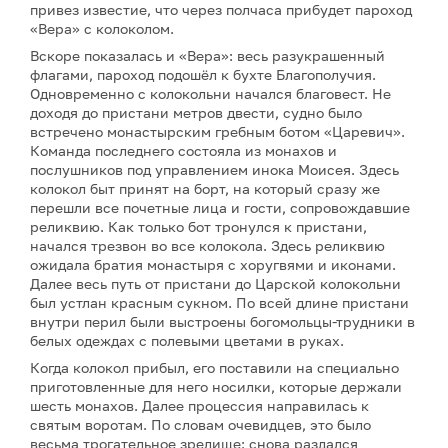
привез известие, что через полчаса прибудет пароход
«Вера» с колоколом.
Вскоре показалась и «Вера»: весь разукрашенный
флагами, пароход подошёл к бухте Благополучия.
Одновременно с колокольни начался благовест. Не
доходя до пристани метров двести, судно было
встречено монастырским гребным ботом «Царевич».
Команда последнего состояла из монахов и
послушников под управлением инока Моисея. Здесь
колокол быт принят на борт, на который сразу же
перешли все почетные лица и гости, сопровождавшие
реликвию. Как только бот тронулся к пристани,
начался трезвон во все колокола. Здесь реликвию
ожидала братия монастыря с хоругвями и иконами.
Далее весь путь от пристани до Царской колокольни
был устлан красным сукном. По всей длине пристани
внутри перил были выстроены богомольцы-трудники в
белых одеждах с полевыми цветами в руках.
Когда колокол прибыл, его поставили на специально
приготовленные для него носилки, которые держали
шесть монахов. Далее процессия направилась к
святым воротам. По словам очевидцев, это было
весьма трогательное зрелище: снова раздался