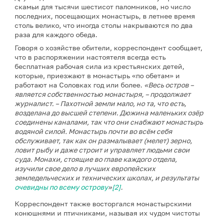
скамьи для тысячи шестисот паломников, но число
последних, посещающих монастырь, в летнее время
столь велико, что иногда столы накрываются по два
раза для каждого обеда.
Говоря о хозяйстве обители, корреспондент сообщает,
что в распоряжении настоятеля всегда есть
бесплатная рабочая сила из крестьянских детей,
которые, приезжают в монастырь «по обетам» и
работают на Соловках год или более.
«Весь остров –
является собственностью монастыря, –
продолжает
журналист. – Пахотной земли мало, но та, что есть,
возделана до высшей степени. Дюжина маленьких озёр
соединены каналами, так что они снабжают монастырь
водяной силой. Монастырь почти во всём себя
обслуживает, так как он размалывает (мелет) зерно,
ловит рыбу и даже строит и управляет людьми свои
суда. Монахи, стоящие во главе каждого отдела,
изучили свое дело в лучших европейских
земледельческих и технических школах, и результаты
очевидны по всему острову
»
[2]
.
Корреспондент также восторгался монастырскими
конюшнями и птичниками, называя их чудом чистоты