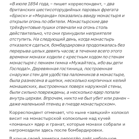
«В июле 1854 года,
– пишет корреспондент, –
два
британских шестисоторудийных паровых фрегата
«Бриск» и «Миранда» показались ввиду монастыря и
открыли огонь по обители. Монастырские две
трёхфунтовые пушки отвечали на огонь столь
действительно, что они принудили неприятеля
отступить. На следующий день, когда монастырь
отказался сдаться, бомбардировка продолжалась без
перерыва целых девять часов; в течение всего этого
времени монахи ходили с крестным ходом по стенам
монастыря с пением гимна «Мужайтесь, ибо вы дети
Господа!». Деревянная гостиница, построенная
снаружи стен для удобства паломников в монастыре,
была разнесена в щепки, несколько кирпичных келий
монашеских, выстроенных поверх наружной стены,
были сильно повреждены, а несколько ядер попали
внутрь церкви. Впрочем, никто не был убит или ранен –
даже маленький птенец в гнезде монастырском».
Корреспондент отмечает, что ныне «заяцкий» колокол
висит на монастырской колокольне над кучей
«ломаных» ядер и гранат, которые монахи собрали и
нагромоздили здесь после бомбардировки.
В конце своей заметки репортёр даёт небольшое