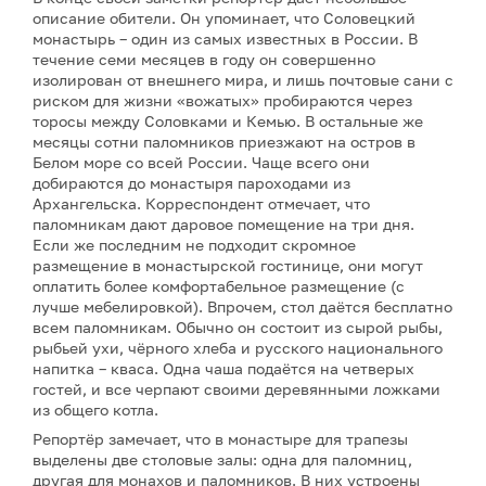
описание обители. Он упоминает, что Соловецкий
монастырь – один из самых известных в России. В
течение семи месяцев в году он совершенно
изолирован от внешнего мира, и лишь почтовые сани с
риском для жизни «вожатых» пробираются через
торосы между Соловками и Кемью. В остальные же
месяцы сотни паломников приезжают на остров в
Белом море со всей России. Чаще всего они
добираются до монастыря пароходами из
Архангельска. Корреспондент отмечает, что
паломникам дают даровое помещение на три дня.
Если же последним не подходит скромное
размещение в монастырской гостинице, они могут
оплатить более комфортабельное размещение (с
лучше мебелировкой). Впрочем, стол даётся бесплатно
всем паломникам. Обычно он состоит из сырой рыбы,
рыбьей ухи, чёрного хлеба и русского национального
напитка – кваса. Одна чаша подаётся на четверых
гостей, и все черпают своими деревянными ложками
из общего котла.
Репортёр замечает, что в монастыре для трапезы
выделены две столовые залы: одна для паломниц,
другая для монахов и паломников. В них устроены