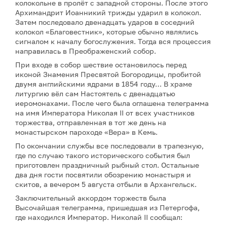
колокольне в пролёт с западной стороны. После этого
Архимандрит Иоанникий трижды ударил в колокол.
Затем последовало двенадцать ударов в соседний
колокол «Благовестник», которые обычно являлись
сигналом к началу богослужения. Тогда вся процессия
направилась в Преображенский собор.
При входе в собор шествие остановилось перед
иконой Знамения Пресвятой Богородицы, пробитой
двумя английскими ядрами в 1854 году… В храме
литургию вёл сам Настоятель с двенадцатью
иеромонахами. После чего была оглашена телеграмма
на имя Императора Николая II от всех участников
торжества, отправленная в тот же день на
монастырском пароходе «Вера» в Кемь.
По окончании службы все последовали в трапезную,
где по случаю такого исторического события был
приготовлен праздничный рыбный стол. Остальные
два дня гости посвятили обозрению монастыря и
скитов, а вечером 5 августа отбыли в Архангельск.
Заключительный аккордом торжеств была
Высочайшая телеграмма, пришедшая из Петергофа,
где находился Император. Николай II сообщал: