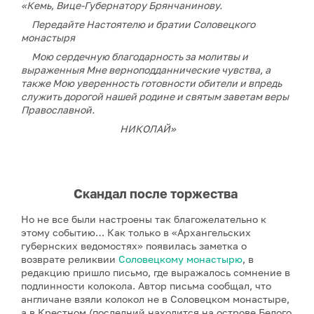
«Кемь, Вице-Губернатору Брянчанинову.
Передайте Настоятелю и братии Соловецкого
монастыря
Мою сердечную благодарность за молитвы и
выраженныя Мне верноподданнические чувства, а
также Мою уверенность готовности обители и впредь
служить дорогой нашей родине и святым заветам веры
Православной.
НИКОЛАЙ»
Скандал после торжества
Но не все были настроены так благожелательно к
этому событию… Как только в «Архангельских
губернских ведомостях» появилась заметка о
возврате реликвии
Соловецкому монастырю
, в
редакцию пришло письмо, где выражалось сомнение в
подлинности колокола. Автор письма сообщал, что
англичане взяли колокол не в Соловецком монастыре,
а в Крестном (последний находится на острове Белого