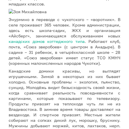
младших классов.
Энурмино в переводе с чукотского – «воротник». В
селе проживают 365 человек. Кроме администрации,
здесь есть школа-садик, ЖКХ и организация
«Айсберг», занимающаяся обслуживанием новых
канадских домов коттеджного типа
. Работают клуб,
почта, «Союз зверобоев» (с центром в Анадыре). В
садике – 31 ребенок, в четырёхклассной школе – 28
детей. «Союз зверобоев» имеет статус ТСО КМНЧ
(коренных малочисленных народов Чукотки).
Канадские домики красивы, но выглядят
игрушечными. Зимой в некоторых из них бывает
холодно. Основные проблемы – экология, пьянство,
суицид. Молодёжь видит безысходность своей жизни,
когда сравнивает реальность повседневности с
картинами, которые показывают по телевизору.
Продукты привозят на теплоходе чуть ли не из
Владивостока. В зимнее время товары доставляют на
вездеходе. И спиртное привозят. Местные жители
собирают на сопках дикий лук, морошку, бруснику.
Мужчины добывают моржей, китов, лахтаков, нерп.