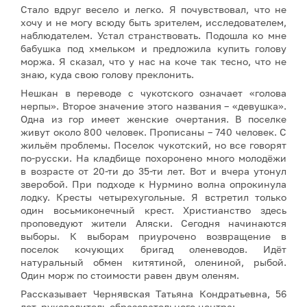
Стало вдруг весело и легко. Я почувствовал, что не
хочу и не могу всюду быть зрителем, исследователем,
наблюдателем. Устал странствовать. Подошла ко мне
бабушка под хмельком и предложила купить голову
моржа. Я сказал, что у нас на коче так тесно, что не
знаю, куда свою голову преклонить.
Нешкан в переводе с чукотского означает «голова
нерпы». Второе значение этого названия – «девушка».
Одна из гор имеет женские очертания. В поселке
живут около 800 человек. Прописаны – 740 человек. С
жильём проблемы. Поселок чукотский, но все говорят
по-русски. На кладбище похоронено много молодёжи
в возрасте от 20-ти до 35-ти лет. Вот и вчера утонул
зверобой. При подходе к Нурмино волна опрокинула
лодку. Кресты четырехугольные. Я встретил только
один восьмиконечный крест. Христианство здесь
проповедуют жители Аляски. Сегодня начинаются
выборы. К выборам приурочено возвращение в
поселок кочующих бригад оленеводов. Идёт
натуральный обмен китятиной, олениной, рыбой.
Один морж по стоимости равен двум оленям.
Рассказывает Чернявская Татьяна Кондратьевна, 56
лет, руководитель образовательного центра: