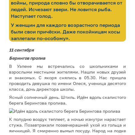
войны, природа словно бы отворачивается от
людей. Исчезают звери. Не ловится рыба.
Наступает голод.
У женщин для каждого возрастного периода
были свои причёски. Даже покойницам косы
заплетали по-особому».
11 сентября
Берингов пролив
В Уэлене мы встречались со школьниками и
взрослыми местными жителями. Нашли новых друзей
и знакомых. С якоря снялись в 05.30. Нас пришла
проводить девушка по имени Олеся, ученица десятого
класса, дочь директора школы.
Ясный солнечный день. Штиль. Идём вдоль скалистого
берега Берингова пролива.
К полудню воздух теплеет, а ночью изнутри нарастает
стужа. Позавтракали позавчерашней ухой из гольца и
яичницей. Я смиренно вымыл посуду. Народ на лодке