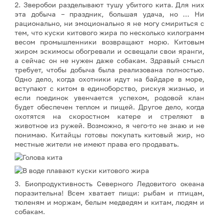
2. Зверобои разделывают тушу убитого кита. Для них
эта добыча – праздник, большая удача, но … Ни
рационально, ни эмоционально я не могу смириться с
тем, что куски китового жира по несколько килограмм
весом промышленники возвращают морю. Китовым
жиром эскимосы обогревали и освещали свои яранги,
а сейчас он не нужен даже собакам. Здравый смысл
требует, чтобы добыча была реализована полностью.
Одно дело, когда охотники идут на байдаре в море,
вступают с китом в единоборство, рискуя жизнью, и
если поединок увенчается успехом, родовой клан
будет обеспечен теплом и пищей. Другое дело, когда
охотятся на скоростном катере и стреляют в
животное из ружей. Возможно, я чего-то не знаю и не
понимаю. Китайцы готовы покупать китовый жир, но
местные жители не имеют права его продавать.
3. Биопродуктивность Северного Ледовитого океана
поразительна! Всем хватает пищи: рыбам и птицам,
тюленям и моржам, белым медведям и китам, людям и
собакам.