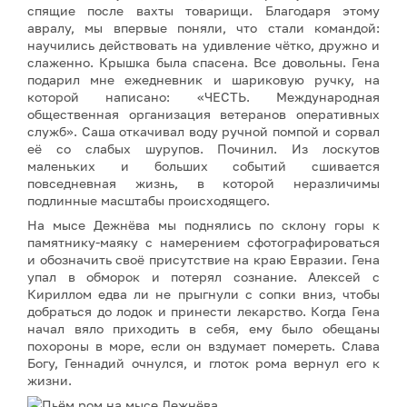
спящие после вахты товарищи. Благодаря этому
авралу, мы впервые поняли, что стали командой:
научились действовать на удивление чётко, дружно и
слаженно. Крышка была спасена. Все довольны. Гена
подарил мне ежедневник и шариковую ручку, на
которой написано: «ЧЕСТЬ. Международная
общественная организация ветеранов оперативных
служб». Саша откачивал воду ручной помпой и сорвал
её со слабых шурупов. Починил. Из лоскутов
маленьких и больших событий сшивается
повседневная жизнь, в которой неразличимы
подлинные масштабы происходящего.
На мысе Дежнёва мы поднялись по склону горы к
памятнику-маяку с намерением сфотографироваться
и обозначить своё присутствие на краю Евразии. Гена
упал в обморок и потерял сознание. Алексей с
Кириллом едва ли не прыгнули с сопки вниз, чтобы
добраться до лодок и принести лекарство. Когда Гена
начал вяло приходить в себя, ему было обещаны
похороны в море, если он вздумает помереть. Слава
Богу, Геннадий очнулся, и глоток рома вернул его к
жизни.