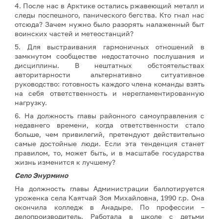
4. После нас в Арктике остались ржавеющий металл и
следы поспешного, панического бегства. Кто гнал нас
отсюда? Зачем нужно было разорять налаженный быт
воинских частей и метеостанций?
5. Для выстраивания гармоничных отношений в
замкнутом сообществе недостаточно послушания и
дисциплины. В нештатных обстоятельствах
авторитарности альтернативно ситуативное
руководство: готовность каждого члена команды взять
на себя ответственность и нерегламентированную
нагрузку.
6. На должность главы районного самоуправления с
недавнего времени, когда ответственности стало
больше, чем привилегий, претендуют действительно
самые достойные люди. Если эта тенденция станет
правилом, то, может быть, и в масштабе государства
жизнь изменится к лучшему?
Село Энурмино
На должность главы Администрации баллотируется
уроженка села Каятчай Зоя Михайловна, 1990 г.р. Она
окончила колледж в Анадыре. По профессии –
делопроизводитель. Работала в школе с детьми