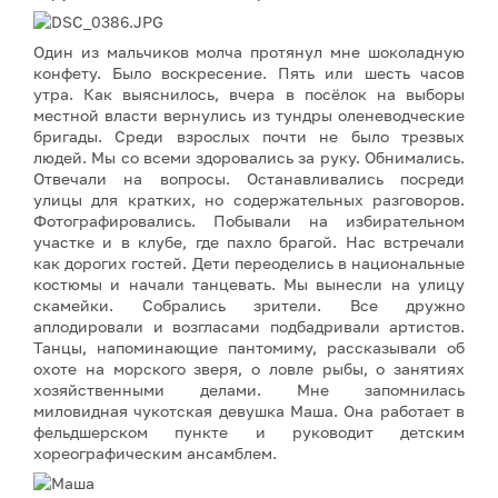
Один из мальчиков молча протянул мне шоколадную
конфету. Было воскресение. Пять или шесть часов
утра. Как выяснилось, вчера в посёлок на выборы
местной власти вернулись из тундры оленеводческие
бригады. Среди взрослых почти не было трезвых
людей. Мы со всеми здоровались за руку. Обнимались.
Отвечали на вопросы. Останавливались посреди
улицы для кратких, но содержательных разговоров.
Фотографировались. Побывали на избирательном
участке и в клубе, где пахло брагой. Нас встречали
как дорогих гостей. Дети переоделись в национальные
костюмы и начали танцевать. Мы вынесли на улицу
скамейки. Собрались зрители. Все дружно
аплодировали и возгласами подбадривали артистов.
Танцы, напоминающие пантомиму, рассказывали об
охоте на морского зверя, о ловле рыбы, о занятиях
хозяйственными делами. Мне запомнилась
миловидная чукотская девушка Маша. Она работает в
фельдшерском пункте и руководит детским
хореографическим ансамблем.