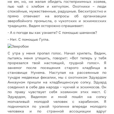
не ем, но, не желая обидеть гостеприимных хозяев,
пью чай с хлебом и кетчупом. Охотники – люди
спокойные, мужественные, радушные. Бесхитростно и
прямо отвечают на вопросы об организации
зверобойного промысла, о чукотских и эскимосских
традициях. Вадим осторожно спрашивает:
- А о погоде вы как узнаете? С помощью шаманов?
- Нет. С помощью Гугла.
С утра у меня пропал голос. Начал хрипеть. Вадим,
пытаясь меня утешить, говорит: «Вот теперь у тебя
прорезался твой настоящий, грудной голос». Я
занемог после посещения старого кладбища в
становище Нунема. Наступая на рассеянные по
тундре медвежьи фекалии, мы с охотником Эдуардом
Анкауном пришли на кладбищенскую сопку. Эдуард
соединил в себе два народа – чукчей и эскимосов. Он
по праву чувствует себя хозяином этих мест. С
Эдуардом, Вадимом и мной пошёл на сопку
молчаливый молодой человек с карабином. Я
поднимался по узкой тропинке впереди молодого
человека и по странной ассоциации вдруг