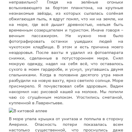
неправильно? Глядя на зелёные огоньки
вспыхивающего за бортом планктона, на крупные
незнакомые звёзды, из которых сыпалась солёная
обжигающая пыль, я вдруг понял, что ни на земле, ни
на море, где всё дышит древностью, нельзя быть
временным созерцателем и туристом. Иначе говоря –
вечным пассажиром. Не нужно мне было
фотографировать останки ушедших людей на
чукотском кладбище. В этом и есть причина моего
нездоровья. После вахты я удалил из фотоаппарата
снимки, сделанные в потустороннем мире. Снял
мокрую одежду, надел на себя всё, что оставалось
сухого в моем гардеробе, и уснул, укутавшись двумя
спальниками. Когда в половине десятого утра меня
разбудили на новую вахту, ярко светило солнце. Море
присмирело. Я почувствовал себя здоровым. Вадим
накормил нас рисовой кашей на молоке. Мы попили
чаю со сгущённым молоком. Угостились сметаной,
купленной в Лаврентьеве.
В море упала крышка от унитаза и поплыла в сторону
Америки. Опасность потери показалась всем
настолько существенной, что проснулись даже