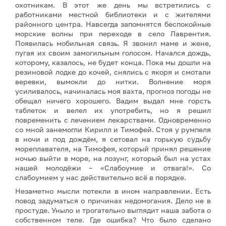
охотникам. В этот же день мы встретились с
работниками местной библиотеки и с жителями
районного центра. Навсегда запомнятся беспокойные
морские волны при переходе в село Лаврентия.
Появилась мобильная связь. Я звонил маме и жене,
пугая их своим замогильным голосом. Начался дождь,
которому, казалось, не будет конца. Пока мы дошли на
резиновой лодке до кочей, снялись с якоря и смотали
веревки, вымокли до нитки. Волнение моря
усиливалось, начиналась моя вахта, прогноз погоды не
обещал ничего хорошего. Вадим выдал мне горсть
таблеток и велел их употребить, но я решил
повременить с лечением лекарствами. Одновременно
со мной занемогли Кирилл и Тимофей. Стоя у румпеля
в ночи и под дождём, я сетовал на горькую судьбу
мореплавателя, на Тимофея, который принял решение
ночью выйти в море, на лозунг, который был на устах
нашей молодёжи – «Слабоумие и отвага!». Со
слабоумием у нас действительно всё в порядке.
Незаметно мысли потекли в ином направлении. Есть
повод задуматься о причинах недомогания. Дело не в
простуде. Уныло и трогательно выглядит наша забота о
собственном теле. Где ошибка? Что было сделано