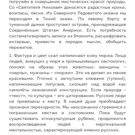
погружён в созерцание мистических красот природы.
Со «Святителя Николая» доносятся радостные крики,
возгласы, песни. Из Северного Ледовитого океана мы
переходим в Тихий океан. По левому борту в
туманной дымке проступают острова, принадлежащие
Соединённым Штатам Америки. Есть потребность
систематизировать записи из блокнота, расшифровать
интервью, привести в порядок мысли, обобщить
пережитое.
1. Фактура и цвет скал напоминают кожу моржа. Лица
людей, живущих у моря и промышляющих ластоногих,
похожи на образы этих животных: женщины –
«нерпы», мужчины – «моржи». Это не делает их менее
красивыми. Птички с загнутыми клювами (тупики),
напоминающие попугаев, скользят над водой как
самолёты незнакомой конструкции. Если природа –
«текст», то культура – его цитирование. Русские люди
не привязаны к месту. В нашей душе преобладают
признаки переходности. Мы неосознанно стремимся к
пограничным местам и состояниям. Пока будут
существовать этнокультурные рубежи, продолжится
воспроизведение людей с маргинальной
ментальностью, характеризующей именно русских.