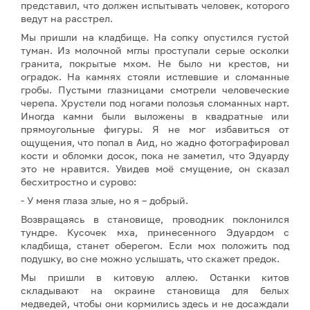
представил, что должен испытывать человек, которого
ведут на расстрел.
Мы пришли на кладбище. На сопку опустился густой
туман. Из молочной мглы проступали серые осколки
гранита, покрытые мхом. Не было ни крестов, ни
оградок. На камнях стояли истлевшие и сломанные
гробы. Пустыми глазницами смотрели человеческие
черепа. Хрустели под ногами полозья сломанных нарт.
Иногда камни были выложены в квадратные или
прямоугольные фигуры. Я не мог избавиться от
ощущения, что попал в Аид, но жадно фотографировал
кости и обломки досок, пока не заметил, что Эдуарду
это не нравится. Увидев моё смущение, он сказал
бесхитростно и сурово:
- У меня глаза злые, но я – добрый.
Возвращаясь в становище, проводник поклонился
тундре. Кусочек мха, принесенного Эдуардом с
кладбища, станет оберегом. Если мох положить под
подушку, во сне можно услышать, что скажет предок.
Мы пришли в китовую аллею. Останки китов
складывают на окраине становища для белых
медведей, чтобы они кормились здесь и не досаждали