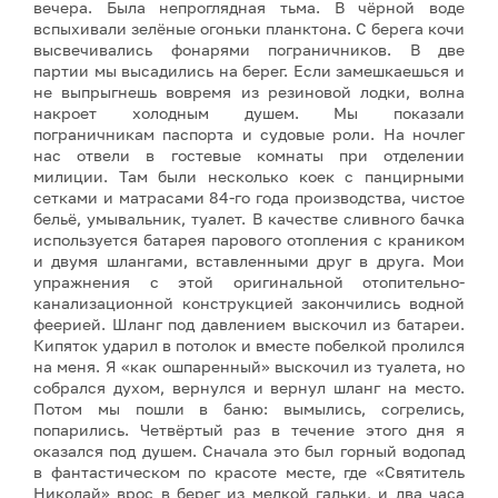
вечера. Была непроглядная тьма. В чёрной воде
вспыхивали зелёные огоньки планктона. С берега кочи
высвечивались фонарями пограничников. В две
партии мы высадились на берег. Если замешкаешься и
не выпрыгнешь вовремя из резиновой лодки, волна
накроет холодным душем. Мы показали
пограничникам паспорта и судовые роли. На ночлег
нас отвели в гостевые комнаты при отделении
милиции. Там были несколько коек с панцирными
сетками и матрасами 84-го года производства, чистое
бельё, умывальник, туалет. В качестве сливного бачка
используется батарея парового отопления с краником
и двумя шлангами, вставленными друг в друга. Мои
упражнения с этой оригинальной отопительно-
канализационной конструкцией закончились водной
феерией. Шланг под давлением выскочил из батареи.
Кипяток ударил в потолок и вместе побелкой пролился
на меня. Я «как ошпаренный» выскочил из туалета, но
собрался духом, вернулся и вернул шланг на место.
Потом мы пошли в баню: вымылись, согрелись,
попарились. Четвёртый раз в течение этого дня я
оказался под душем. Сначала это был горный водопад
в фантастическом по красоте месте, где «Святитель
Николай» врос в берег из мелкой гальки, и два часа