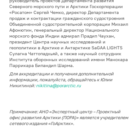
руководитель проектов Департамента развития
Северного морского пути и Арктики Госкорпорации
«Росатом» Сергей Чемко, директор Департамента
продаж и контрактации гражданского судостроения
Объединенной судостроительной корпорации Михаил
Афонютин, генеральный директор Национального
морского фонда Индии адмирал Прадип Чаухан,
президент Центра научных исследований и
геополитики в Арктике и Антарктике SaGAA LIGHTS
Сулагна Чаттопадхьяй, а также научный сотрудник
Института оборонных исследований имени Манохара
Паррикара Бипандип Шарма.
Для аккредитации и получения дополнительной
информации, пожалуйста, обращайтесь к Юлии
Никитиной:
nikitina@porarctic.ru
Примечание: АНО «Экспертный центр – Проектный
офис развития Арктики (ПОРА)» является учредителем
сетевого издания «ГоАрктик».