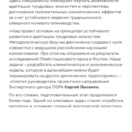
Здесь специалисты планируют изучить возможности
адаптации тундровых экосистем и перспективы
достижения положительных климатических эффектов
за счет устойчивого ведения традиционного
северного кочевого оленеводства.
«Наш проект основан на принципах устойчивого
развития и адаптации тундровых экосистем.
Методологическую базу мы фактически создаем с нуля
совместно с ведущими российскими научными
коллективами. При этом мы опираемся на результаты
исследований Плейстоценового парка в Якутии. Наша
задача – разработать климатическую и экономическую
модель, которую в дальнейшем можно будет
тиражировать на других арктических территориях»
, –
отметил руководитель проектного направления
Экспертного центра ПОРА
Сергей Лысенко
.
По его словам, подготовительный этап продолжался
более года. Одной из ключевых задач станет отработка
методики в условиях сложной арктической логистики,
сурового климата и практически полного отсутствия
аналогов подобных проектов.
Проект в Якутии станет вторым климатическим
проектом Экспертного центра ПОРА. Первый уже