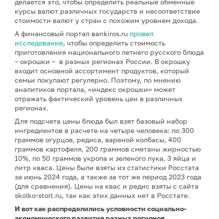
делается это, чтобы определить реальные обменные
курсы валют различных государств и несоответствие
стоимости валют у стран с похожим уровнем дохода.
А финансовый портал вankiros.ru
провел
исследование
, чтобы определить стоимость
приготовления национального летнего русского блюда
– окрошки – в разных регионах России. В окрошку
входит основной ассортимент продуктов, который
семьи покупают регулярно. Поэтому, по мнению
аналитиков портала, «индекс окрошки» может
отражать фактический уровень цен в различных
регионах.
Для подсчета цены блюда был взят базовый набор
ингредиентов в расчете на четыре человека: по 300
граммов огурцов, редиса, вареной колбасы, 400
граммов картофеля, 200 граммов сметаны жирностью
10%, по 50 граммов укропа и зеленого лука, 3 яйца и
литр кваса. Цены были взяты из статистики Росстата
за июнь 2024 года, а также за тот же период 2023 года
(для сравнения). Цены на квас и редис взяты с сайта
skolko-stoit.ru, так как этих данных нет в Росстате.
И вот как распределились условности социально-
экономического развития разных регионов,