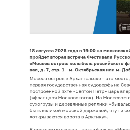
18 августа 2026 года в 19:00 на московс
пройдет вторая встреча Фестиваля Русск
«Мосеев остров: колыбель российского ф
вал, д. 7, стр. 1 – м. Октябрьская или м. Д
Мосеев остров в Архангельске – это место,
первая государственная судоверфь на Север
построенной яхте «Святой Пётр» царь вп
(«флаг царя Московского»). На Мосеевом о
сухогрузы и деревянные реплики «бывалы
быть великой морской державой, чтут и с
«открываются ворота в Арктику».
В программе вечера – показ фильма «Мосее