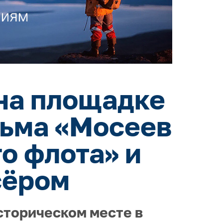
на площадке
льма «Мосеев
о флота» и
сёром
сторическом месте в