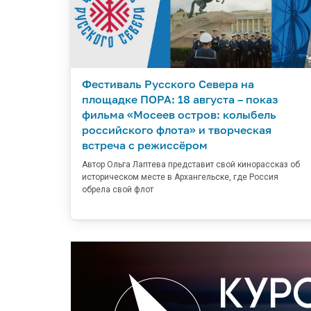
Фестиваль Русского Севера на
площадке ПОРА: 18 августа – показ
фильма «Мосеев остров: колыбель
российского флота» и творческая
встреча с режиссёром
Автор Ольга Лаптева представит свой кинорассказ об
историческом месте в Архангельске, где Россия
обрела свой флот