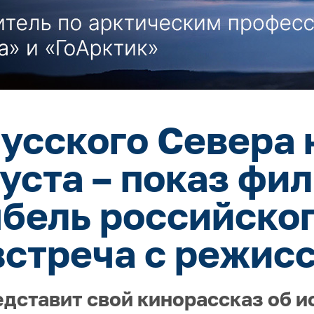
усского Севера 
густа – показ фи
ыбель российског
встреча с режис
едставит свой кинорассказ об и