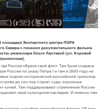
кой площадке Экспертного центра ПОРА
ого Севера с показом документального фильма
лота» режиссера Ольги Лаптевой (ул. Коровий
обрынинская).
 где Россия обрела свой флот. Там была создана
е России по указу Петра I и там в 1693 году на
ервые поднял исторический российский триколор
строве до сих пор строят суда: огромные
х» кочей. Там поддерживают стремление России
охраняют своё культурное наследие. И именно там
в остров: колыбель российского флота» (25 мин.,