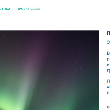
СТИКА
ПРОЕКТ 22220
П
Э
В
р
и
г
Л
«
п
Л