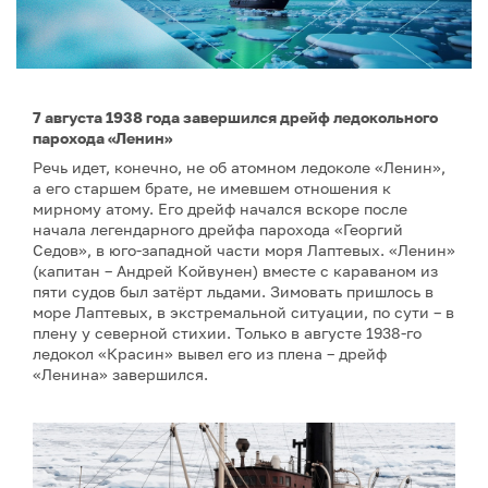
7 августа 1938 года завершился дрейф ледокольного
парохода «Ленин»
Речь идет, конечно, не об атомном ледоколе «Ленин»,
а его старшем брате, не имевшем отношения к
мирному атому. Его дрейф начался вскоре после
начала легендарного дрейфа парохода «Георгий
Седов», в юго-западной части моря Лаптевых. «Ленин»
(капитан – Андрей Койвунен) вместе с караваном из
пяти судов был затёрт льдами. Зимовать пришлось в
море Лаптевых, в экстремальной ситуации, по сути – в
плену у северной стихии. Только в августе 1938-го
ледокол «Красин» вывел его из плена – дрейф
«Ленина» завершился.