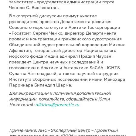
заместитель председателя администрации порта
Ченнаи С. Вишванатан.
В экспертной дискуссии примут участие
руководитель проектов Департамента развития
Северного морского пути и Арктики Госкорпорации
«Росатом» Сергей Чемко, директор Департамента
продаж и контрактации гражданского судостроения
Объединенной судостроительной корпорации Михаил
Афонютин, генеральный директор Национального
морского фонда Индии адмирал Прадип Чаухан,
президент Центра научных исследований и
геополитики в Арктике и Антарктике SaGAA LIGHTS
Сулагна Чаттопадхьяй, а также научный сотрудник
Института оборонных исследований имени Манохара
Паррикара Бипандип Шарма.
Для аккредитации и получения дополнительной
информации, пожалуйста, обращайтесь к Юлии
Никитиной:
nikitina@porarctic.ru
Примечание: АНО «Экспертный центр – Проектный
офис развития Арктики (ПОРА)» является учредителем