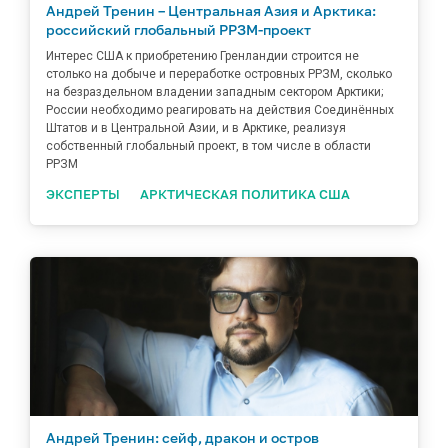
Андрей Тренин – Центральная Азия и Арктика:
российский глобальный РРЗМ-проект
Интерес США к приобретению Гренландии строится не
столько на добыче и переработке островных РРЗМ, сколько
на безраздельном владении западным сектором Арктики;
России необходимо реагировать на действия Соединённых
Штатов и в Центральной Азии, и в Арктике, реализуя
собственный глобальный проект, в том числе в области
РРЗМ
ЭКСПЕРТЫ
АРКТИЧЕСКАЯ ПОЛИТИКА США
Андрей Тренин: сейф, дракон и остров