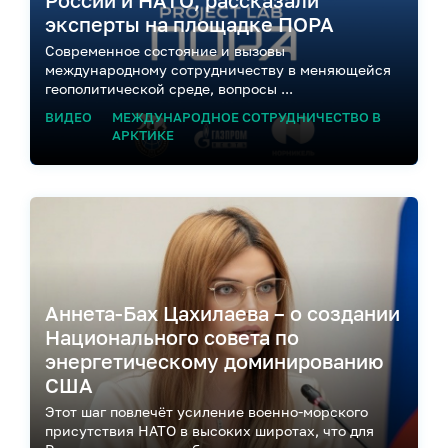
России и НАТО, рассказали
эксперты на площадке ПОРА
Современное состояние и вызовы
международному сотрудничеству в меняющейся
геополитической среде, вопросы ...
ВИДЕО
МЕЖДУНАРОДНОЕ СОТРУДНИЧЕСТВО В
АРКТИКЕ
Аннета-Бах Цахилаева – о создании
Национального совета по
энергетическому доминированию
США
Этот шаг повлечёт усиление военно-морского
присутствия НАТО в высоких широтах, что для