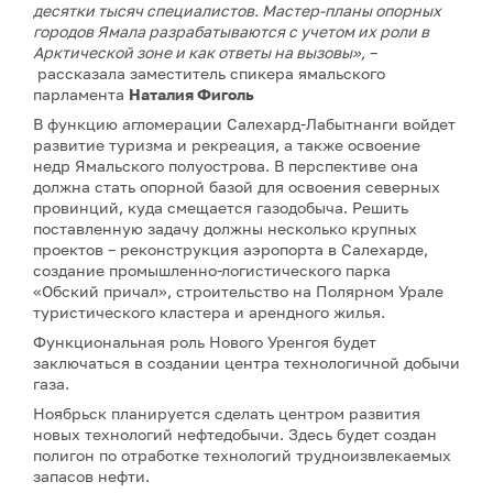
десятки тысяч специалистов. Мастер-планы опорных
городов Ямала разрабатываются с учетом их роли в
Арктической зоне и как ответы на вызовы»,
–
рассказала заместитель спикера ямальского
парламента
Наталия Фиголь
В функцию агломерации Салехард-Лабытнанги войдет
развитие туризма и рекреация, а также освоение
недр Ямальского полуострова. В перспективе она
должна стать опорной базой для освоения северных
провинций, куда смещается газодобыча. Решить
поставленную задачу должны несколько крупных
проектов – реконструкция аэропорта в Салехарде,
создание промышленно-логистического парка
«Обский причал», строительство на Полярном Урале
туристического кластера и арендного жилья.
Функциональная роль Нового Уренгоя будет
заключаться в создании центра технологичной добычи
газа.
Ноябрьск планируется сделать центром развития
новых технологий нефтедобычи. Здесь будет создан
полигон по отработке технологий трудноизвлекаемых
запасов нефти.