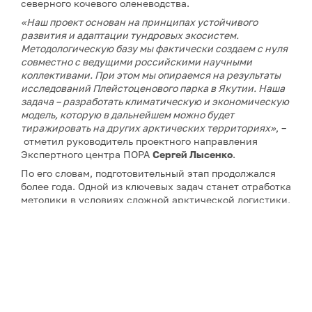
северного кочевого оленеводства.
«Наш проект основан на принципах устойчивого
развития и адаптации тундровых экосистем.
Методологическую базу мы фактически создаем с нуля
совместно с ведущими российскими научными
коллективами. При этом мы опираемся на результаты
исследований Плейстоценового парка в Якутии. Наша
задача – разработать климатическую и экономическую
модель, которую в дальнейшем можно будет
тиражировать на других арктических территориях»
, –
отметил руководитель проектного направления
Экспертного центра ПОРА
Сергей Лысенко
.
По его словам, подготовительный этап продолжался
более года. Одной из ключевых задач станет отработка
методики в условиях сложной арктической логистики,
сурового климата и практически полного отсутствия
аналогов подобных проектов.
Проект в Якутии станет вторым климатическим
проектом Экспертного центра ПОРА. Первый уже
действует в Ямало-Ненецком автономном округе, он
прошел основные этапы структурирования и перешел
в фазу практической реализации.