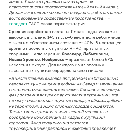
жизни. Только в прошлом году за проекты
благоустройства проголосовал каждый пятый ямалец.
Диалог с жителями позволяет создавать действительно
востребованные общественные пространства»
, –
передает
ТАСС слова парламентария.
Средняя заработная плата на Ямале – одна из самых
высоких в стране: 143 тыс. рублей, а доля работников
с высшим образованием составляет 40%. В настоящее
время в населенных пунктах ЯНАО, признанных
опорными – агломерации
Салехард-Лабытнанги
,
Новом Уренгое
,
Ноябрьске
– проживает более 67%
населения округа. Для каждого из из опорных
населенных пунктов определена своя миссия.
«В числе главных вызовов для региона на ближайшую
перспективу – смещение добычи на Север и замещение
постоянного населения вахтовым. Сегодня в активную
фазу освоения вступают арктические провинции, где
не могут развиваться крупные города, а объемы добычи
на территории вокруг опорных городов сократятся.
Также в числе рисков таяние вечной мерзлоты и
обострение конкуренции за кадры с крупными
городами. Ямал традиционно остается
трудодефицитным регионом и ежегодно привлекает