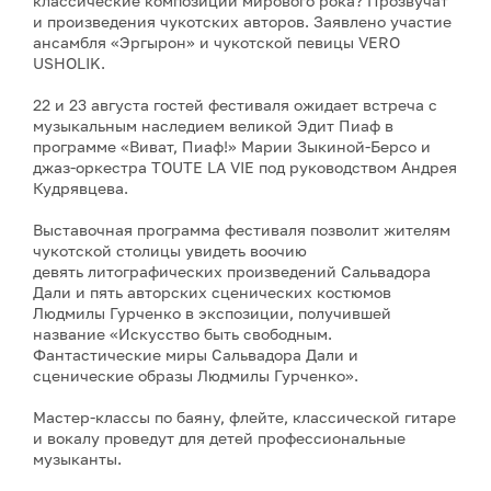
классические композиции мирового рока? Прозвучат
и произведения чукотских авторов. Заявлено участие
ансамбля «Эргырон» и чукотской певицы VERO
USHOLIK.
22 и 23 августа гостей фестиваля ожидает встреча с
музыкальным наследием великой Эдит Пиаф в
программе «Виват, Пиаф!» Марии Зыкиной-Берсо и
джаз-оркестра TOUTE LA VIE под руководством Андрея
Кудрявцева.
Выставочная программа фестиваля позволит жителям
чукотской столицы увидеть воочию
девять литографических произведений Сальвадора
Дали и пять авторских сценических костюмов
Людмилы Гурченко в экспозиции, получившей
название «Искусство быть свободным.
Фантастические миры Сальвадора Дали и
сценические образы Людмилы Гурченко».
Мастер-классы по баяну, флейте, классической гитаре
и вокалу проведут для детей профессиональные
музыканты.