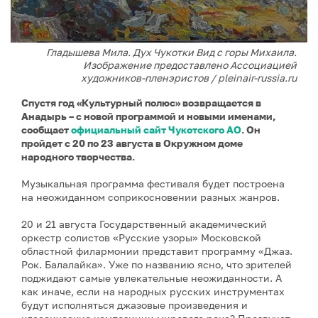
Гладышева Мила. Дух Чукотки Вид с горы Михаила.
Изображение предоставлено Ассоциацией
художников-пленэристов / pleinair-russia.ru
Спустя год «Культурный полюс» возвращается в
Анадырь – с новой программой и новыми именами,
сообщает
официальный сайт Чукотского АО
. Он
пройдет с 20 по 23 августа в Окружном доме
народного творчества.
Музыкальная программа фестиваля будет построена
на неожиданном соприкосновении разных жанров.
20 и 21 августа Государственный академический
оркестр солистов «Русские узоры» Московской
областной филармонии представит программу «Джаз.
Рок. Балалайка». Уже по названию ясно, что зрителей
поджидают самые увлекательные неожиданности. А
как иначе, если на народных русских инструментах
будут исполняться джазовые произведения и