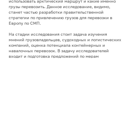
использовать арктический маршрут и какие именно
грузы перевозить. Данное исследование, видимо,
станет частью разработки правительственной
стратегии по привлечению грузов для перевозки в
Европу по СМП.
На стадии исследования стоит задача изучения
мнений грузовладельцев, судоходных и логистических
компаний, оценка потенциала контейнерных и
навалочных перевозок. В задачу исследователей
входит и подготовка предложений по мерам
господдержки для стимулирования интереса к
использованию российского арктического маршрута.
В планах южнокорейского правительства – открытие
регулярной линии в Европу через СМП к 2030 году, а
примерно к 2035 году, после ряда испытательных
рейсов, – даже задействовать более крупные
контейнеровозы, что должно повысить экономическую
эффективность подобных морских перевозок.