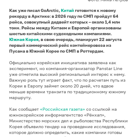
Как уже писал GoArctic,
Китай
готовится к новому
рекорду в Арктике: в 2026 году по СМП пройдут 64
рейса, совокупный дедвейт которых – около 1,4 млн
тонн. Рейсы между Китаем и Европой организованы
шестью китайскими судоходными компаниями.
Южная Корея
, в свою очередь, планирует 22 августа
первый коммерческий рейс контейнеровоза из
Пусана в Южной Корее по СМП в Роттердам.
Официально корейская инициатива заявлена как
эксперимент, но компания-организатор Panstar Line
уже отметила высокий региональный интерес к нему.
Важную роль тут играет факт, что по расчетам путь из
Кореи в Европу займет около 20 дней, что вдвое
меньше времени транзита по традиционному южному
маршруту.
Как сообщает
«Российская газета»
со ссылкой на
южнокорейское информагентство «Рёнхап»,
Министерство морских дел и рыболовства Республики
Корея объявило тендер на проведение исследования,
которое должно определить, какие компании готовы