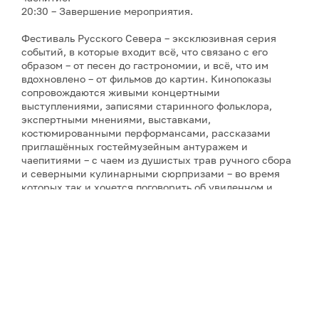
20:30 – Завершение мероприятия.
Фестиваль Русского Севера – эксклюзивная серия
событий, в которые входит всё, что связано с его
образом – от песен до гастрономии, и всё, что им
вдохновлено – от фильмов до картин. Кинопоказы
сопровождаются живыми концертными
выступлениями, записями старинного фольклора,
экспертными мнениями, выставками,
костюмированными перформансами, рассказами
приглашённых гостеймузейным антуражем и
чаепитиями – с чаем из душистых трав ручного сбора
и северными кулинарными сюрпризами – во время
которых так и хочется поговорить об увиденном и
услышанном. Инициатор фестиваля и его событий и
автор фильмов о Русском Севере – режиссёр-
документалист Ольга Лаптева, снявшая более
двадцати кинолент о культурном наследии и людях
России (все фильмы фестиваля созданы компанией
«PR-Завод "Лаптева и партнеры"», которая состоит из
самого режиссёра, – при поддержке различных
организаций). А завершит фестиваль совершенно
необычное действо – спектакль по произведениям