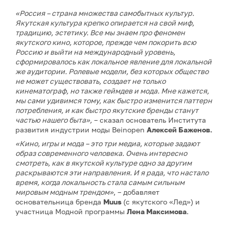
«Россия – страна множества самобытных культур.
Якутская культура крепко опирается на свой миф,
традицию, эстетику. Все мы знаем про феномен
якутского кино, которое, прежде чем покорить всю
Россию и выйти на международный уровень,
сформировалось как локальное явление для локальной
же аудитории. Ролевые модели, без которых общество
не может существовать, создает не только
кинематограф, но также геймдев и мода. Мне кажется,
мы сами удивимся тому, как быстро изменится паттерн
потребления, и как быстро якутские бренды станут
частью нашего быта»,
– сказал основатель Института
развития индустрии моды Beinopen
Алексей Баженов.
«Кино, игры и мода – это три медиа, которые задают
образ современного человека. Очень интересно
смотреть, как в якутской культуре одно за другим
раскрываются эти направления. И я рада, что настало
время, когда локальность стала самым сильным
мировым модным трендом»
, – добавляет
основательница бренда
Muus
(с якутского «Лед») и
участница Модной программы
Лена Максимова
.