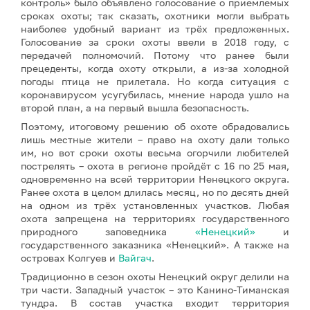
контроль» было объявлено голосование о приемлемых
сроках охоты; так сказать, охотники могли выбрать
наиболее удобный вариант из трёх предложенных.
Голосование за сроки охоты ввели в 2018 году, с
передачей полномочий. Потому что ранее были
прецеденты, когда охоту открыли, а из-за холодной
погоды птица не прилетала. Но когда ситуация с
коронавирусом усугубилась, мнение народа ушло на
второй план, а на первый вышла безопасность.
Поэтому, итоговому решению об охоте обрадовались
лишь местные жители – право на охоту дали только
им, но вот сроки охоты весьма огорчили любителей
пострелять – охота в регионе пройдёт с 16 по 25 мая,
одновременно на всей территории Ненецкого округа.
Ранее охота в целом длилась месяц, но по десять дней
на одном из трёх установленных участков. Любая
охота запрещена на территориях государственного
природного заповедника
«Ненецкий»
и
государственного заказника «Ненецкий». А также на
островах Колгуев и
Вайгач
.
Традиционно в сезон охоты Ненецкий округ делили на
три части. Западный участок – это Канино-Тиманская
тундра. В состав участка входит территория