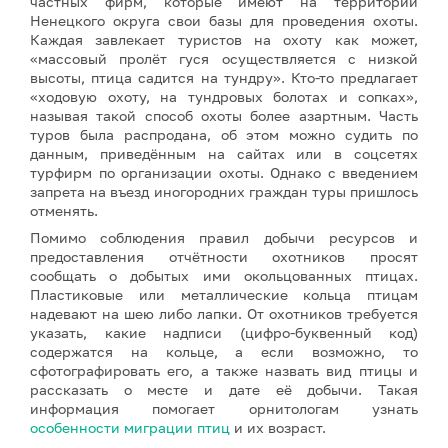
частных фирм, которые имеют на территории
Ненецкого округа свои базы для проведения охоты.
Каждая завлекает туристов на охоту как может,
«массовый пролёт гуся осуществляется с низкой
высоты, птица садится на тундру». Кто-то предлагает
«ходовую охоту, на тундровых болотах и сопках»,
называя такой способ охоты более азартным. Часть
туров была распродана, об этом можно судить по
данным, приведённым на сайтах или в соцсетях
турфирм по организации охоты. Однако с введением
запрета на въезд иногородних граждан туры пришлось
отменять.
Помимо соблюдения правил добычи ресурсов и
предоставления отчётности охотников просят
сообщать о добытых ими окольцованных птицах.
Пластиковые или металлические кольца птицам
надевают на шею либо лапки. От охотников требуется
указать, какие надписи (цифро-буквенный код)
содержатся на кольце, а если возможно, то
сфотографировать его, а также назвать вид птицы и
рассказать о месте и дате её добычи. Такая
информация помогает орнитологам узнать
особенности миграции птиц
и их возраст.