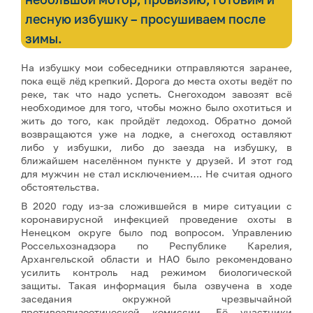
лесную избушку – просушиваем после
зимы.
На избушку мои собеседники отправляются заранее,
пока ещё лёд крепкий. Дорога до места охоты ведёт по
реке, так что надо успеть. Снегоходом завозят всё
необходимое для того, чтобы можно было охотиться и
жить до того, как пройдёт ледоход. Обратно домой
возвращаются уже на лодке, а снегоход оставляют
либо у избушки, либо до заезда на избушку, в
ближайшем населённом пункте у друзей. И этот год
для мужчин не стал исключением…. Не считая одного
обстоятельства.
В 2020 году из-за сложившейся в мире ситуации с
коронавирусной инфекцией проведение охоты в
Ненецком округе было под вопросом. Управлению
Россельхознадзора по Республике Карелия,
Архангельской области и НАО было рекомендовано
усилить контроль над режимом биологической
защиты. Такая информация была озвучена в ходе
заседания окружной чрезвычайной
противоэпизоотической комиссии. Её участники