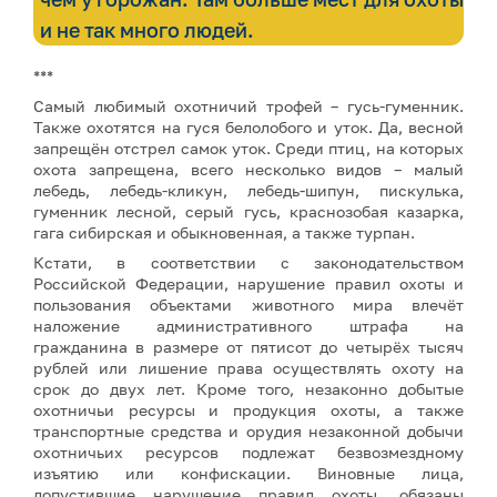
и не так много людей.
***
Самый любимый охотничий трофей – гусь-гуменник.
Также охотятся на гуся белолобого и уток. Да, весной
запрещён отстрел самок уток. Среди птиц, на которых
охота запрещена, всего несколько видов – малый
лебедь, лебедь-кликун, лебедь-шипун, пискулька,
гуменник лесной, серый гусь, краснозобая казарка,
гага сибирская и обыкновенная, а также турпан.
Кстати, в соответствии с законодательством
Российской Федерации, нарушение правил охоты и
пользования объектами животного мира влечёт
наложение административного штрафа на
гражданина в размере от пятисот до четырёх тысяч
рублей или лишение права осуществлять охоту на
срок до двух лет. Кроме того, незаконно добытые
охотничьи ресурсы и продукция охоты, а также
транспортные средства и орудия незаконной добычи
охотничьих ресурсов подлежат безвозмездному
изъятию или конфискации. Виновные лица,
допустившие нарушение правил охоты, обязаны