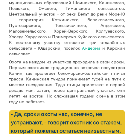
муниципальных образований Шоинского, Канинского,
Пешского, Омского, Тиманского сельсоветов.
Центральный участок – от реки Вельт до реки Море-Ю
– территория Коткинского, Великовисочного,
Пустозерского, Тельвисочного, Андегского,
Малоземельского, Хорей-Верского, Колгуевского,
Хоседа-Хардского и Приморско-Куйского сельсоветов.
К восточному участку относятся три отдалённых
сельсовета – Юшарский, посёлок
Амдерма
и Карский
сельсовет.
Охота на каждом из участков проходила в свои сроки.
Первым охотников традиционно встречал полуостров
Канин, где пролегает беломорско-балтийская птичья
трасса. Канинская тундра принимает гусей на пути к
местам гнездования. Туда птицы прилетают в первой
декаде мая, затем, через центральный участок, они
летят на восток. Но сложившая годами схема в этом
году не работает.
- Да, сроки охоты нас, конечно, не
устраивают, - говорит охотник со стажем,
который пожелал остаться неизвестным.