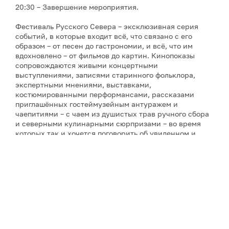
20:30 – Завершение мероприятия.
Фестиваль Русского Севера – эксклюзивная серия
событий, в которые входит всё, что связано с его
образом – от песен до гастрономии, и всё, что им
вдохновлено – от фильмов до картин. Кинопоказы
сопровождаются живыми концертными
выступлениями, записями старинного фольклора,
экспертными мнениями, выставками,
костюмированными перформансами, рассказами
приглашённых гостеймузейным антуражем и
чаепитиями – с чаем из душистых трав ручного сбора
и северными кулинарными сюрпризами – во время
которых так и хочется поговорить об увиденном и
услышанном. Инициатор фестиваля и его событий и
автор фильмов о Русском Севере – режиссёр-
документалист Ольга Лаптева, снявшая более
двадцати кинолент о культурном наследии и людях
России (все фильмы фестиваля созданы компанией
«PR-Завод "Лаптева и партнеры"», которая состоит из
самого режиссёра, – при поддержке различных
организаций). А завершит фестиваль совершенно
необычное действо – спектакль по произведениям