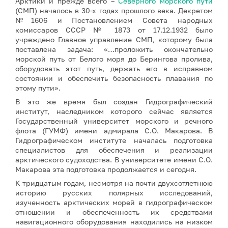
Арктики и прежде всего –
Северного морского пути
(СМП) началось в 30-х годах прошлого века. Декретом
№1606 и Постановлением Совета народных
комиссаров СССР № 1873 от 17.12.1932 было
учреждено Главное управление СМП, которому была
поставлена задача: «…проложить окончательно
морской путь от Белого моря до Берингова пролива,
оборудовать этот путь, держать его в исправном
состоянии и обеспечить безопасность плавания по
этому пути».
В это же время был создан Гидрографический
институт, наследником которого сейчас является
Государственный университет морского и речного
флота (ГУМФ) имени адмирала С.О. Макарова. В
Гидрографическом институте началась подготовка
специалистов для обеспечения и реализации
арктического судоходства. В университете имени С.О.
Макарова эта подготовка продолжается и сегодня.
К тридцатым годам, несмотря на почти двухсотлетнюю
историю русских полярных исследований,
изученность арктических морей в гидрографическом
отношении и обеспеченность их средствами
навигационного оборудования находились на низком