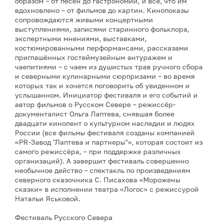
образом – от песен до гастрономии, и всё, что им
вдохновлено – от фильмов до картин. Кинопоказы
сопровождаются живыми концертными
выступлениями, записями старинного фольклора,
экспертными мнениями, выставками,
костюмированными перформансами, рассказами
приглашённых гостеймузейным антуражем и
чаепитиями – с чаем из душистых трав ручного сбора
и северными кулинарными сюрпризами – во время
которых так и хочется поговорить об увиденном и
услышанном. Инициатор фестиваля и его событий и
автор фильмов о Русском Севере – режиссёр-
документалист Ольга Лаптева, снявшая более
двадцати кинолент о культурном наследии и людях
России (все фильмы фестиваля созданы компанией
«PR-Завод "Лаптева и партнеры"», которая состоит из
самого режиссёра, – при поддержке различных
организаций). А завершит фестиваль совершенно
необычное действо – спектакль по произведениям
северного сказочника С. Писахова «Морожены
сказки» в исполнении театра «Логос» с режиссурой
Натальи Яськовой.
Фестиваль Русского Севера