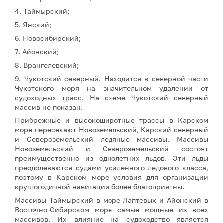
4. Таймырский;
5. Янский;
6. Новосибирский;
7. Айонский;
8. Врангелевский;
9. Чукотский северный. Находится в северной части
Чукотского моря на значительном удалении от
судоходных трасс. На схеме Чукотский северный
массив не показан.
Прибрежные и высокоширотные трассы в Карском
море пересекают Новоземельский, Карский северный
и Североземельский ледяные массивы. Массивы
Новоземельский и Североземельский состоят
преимущественно из однолетних льдов. Эти льды
преодолеваются судами усиленного ледового класса,
поэтому в Карском море условия для организации
круглогодичной навигации более благоприятны.
Массивы Таймырский в море Лаптевых и Айонский в
Восточно-Сибирском море самые мощные из всех
массивов. Их влияние на судоходство является