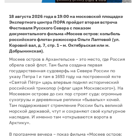
18 августа 2026 года в 19:00 на московской площадке
Экспертного центра ПОРА пройдет вторая встреча
Фестиваля Русского Севера с показом
документального фильма «Мосеев остров: колыбель
российского флота» режиссера Ольги Лаптевой (ул.
Коровий вал, д. 7, стр. 1 – м. Октябрьская или м.
Добрынинская).
Мосеев остров в Архангельске – это место, где Россия
обрела свой флот. Там была создана первая
государственная судоверфь на Севере России по
указу Петра I и там в 1693 году на построенной яхте
«Святой Пётр» царь впервые поднял исторический
российский триколор («флаг царя Московского»). На
Мосеевом острове до сих пор строят суда: огромные
сухогрузы и деревянные реплики «бывалых» кочей.
Там поддерживают стремление России быть великой
морской державой, чтут и сохраняют своё культурное
наследие. И именно там «открываются ворота в
Арктику».
В программе вечера – показ фильма «Мосеев остров: