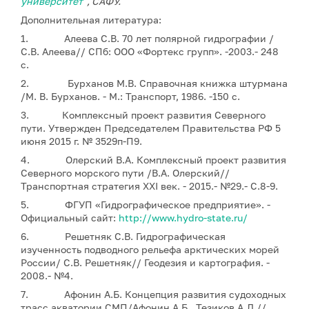
университет"
, САФУ.
Дополнительная литература:
1. Алеева С.В. 70 лет полярной гидрографии /
С.В. Алеева// СПб: ООО «Фортекс групп». -2003.- 248
с.
2. Бурханов М.В. Справочная книжка штурмана
/М. В. Бурханов. - М.: Транспорт, 1986. -150 с.
3. Комплексный проект развития Северного
пути. Утвержден Председателем Правительства РФ 5
июня 2015 г. № 3529п-П9.
4. Олерский В.А. Комплексный проект развития
Северного морского пути /В.А. Олерский//
Транспортная стратегия XXI век. - 2015.- №29.- С.8-9.
5. ФГУП «Гидрографическое предприятие». -
Официальный сайт:
http://www.hydro-state.ru/
6. Решетняк С.В. Гидрографическая
изученность подводного рельефа арктических морей
России/ С.В. Решетняк// Геодезия и картография. -
2008.- №4.
7. Афонин А.Б. Концепция развития судоходных
трасс акватории СМП/Афонин А.Б., Тезиков А.Л.//