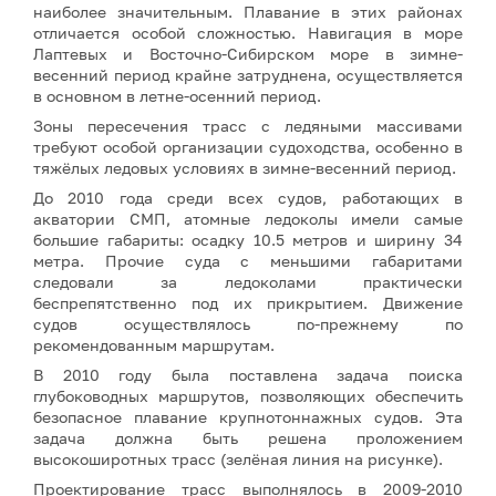
наиболее значительным. Плавание в этих районах
отличается особой сложностью. Навигация в море
Лаптевых и Восточно-Сибирском море в зимне-
весенний период крайне затруднена, осуществляется
в основном в летне-осенний период.
Зоны пересечения трасс с ледяными массивами
требуют особой организации судоходства, особенно в
тяжёлых ледовых условиях в зимне-весенний период.
До 2010 года среди всех судов, работающих в
акватории СМП, атомные ледоколы имели самые
большие габариты: осадку 10.5 метров и ширину 34
метра. Прочие суда с меньшими габаритами
следовали за ледоколами практически
беспрепятственно под их прикрытием. Движение
судов осуществлялось по-прежнему по
рекомендованным маршрутам.
В 2010 году была поставлена задача поиска
глубоководных маршрутов, позволяющих обеспечить
безопасное плавание крупнотоннажных судов. Эта
задача должна быть решена проложением
высокоширотных трасс (зелёная линия на рисунке).
Проектирование трасс выполнялось в 2009-2010