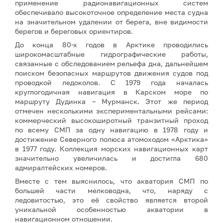
применение радионавигационных систем
обеспечивало высокоточное определение места судна
на значительном удалении от берега, вне видимости
берегов и береговых ориентиров.
До конца 80-х годов в Арктике проводились
широкомасштабные гидрографические работы,
связанные с обследованием рельефа дна, дальнейшем
поиском безопасных маршрутов движения судов под
проводкой ледоколов. С 1979 года началась
круглогодичная навигация в Карском море по
маршруту Дудинка – Мурманск. Этот же период
отмечен несколькими экспериментальными рейсами:
коммерческий высокоширотный транзитный проход
по всему СМП за одну навигацию в 1978 году и
достижение Северного полюса атомоходом «Арктика»
в 1977 году. Коллекция морских навигационных карт
значительно увеличилась и достигла 680
адмиралтейских номеров.
Вместе с тем выяснилось, что акватория СМП по
большей части мелководна, что, наряду с
ледовитостью, это её свойство является второй
уникальной особенностью акватории в
навигационном отношении.