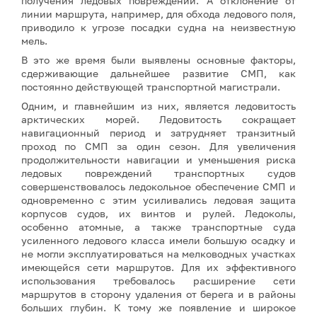
получения ледовых повреждений. А отклонение от
линии маршрута, например, для обхода ледового поля,
приводило к угрозе посадки судна на неизвестную
мель.
В это же время были выявлены основные факторы,
сдерживающие дальнейшее развитие СМП, как
постоянно действующей транспортной магистрали.
Одним, и главнейшим из них, является ледовитость
арктических морей. Ледовитость сокращает
навигационный период и затрудняет транзитный
проход по СМП за один сезон. Для увеличения
продолжительности навигации и уменьшения риска
ледовых повреждений транспортных судов
совершенствовалось ледокольное обеспечение СМП и
одновременно с этим усиливались ледовая защита
корпусов судов, их винтов и рулей. Ледоколы,
особенно атомные, а также транспортные суда
усиленного ледового класса имели большую осадку и
не могли эксплуатироваться на мелководных участках
имеющейся сети маршрутов. Для их эффективного
использования требовалось расширение сети
маршрутов в сторону удаления от берега и в районы
больших глубин. К тому же появление и широкое