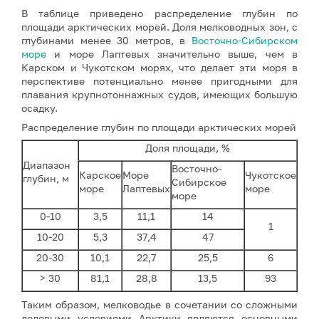
В таблице приведено распределение глубин по
площади арктических морей. Доля мелководных зон, с
глубинами менее 30 метров, в
Восточно-Сибирском
море
и море Лаптевых значительно выше, чем в
Карском и Чукотском морях, что делает эти моря в
перспективе потенциально менее пригодными для
плавания крупнотоннажных судов, имеющих большую
осадку.
Распределение глубин по площади арктических морей
Доля площади, %
Диапазон
Восточно-
Карское
Море
Чукотское
глубин, м
Сибирское
море
Лаптевых
море
море
0-10
3,5
11,1
14
1
10-20
5,3
37,4
47
20-30
10,1
22,7
25,5
6
> 30
81,1
28,8
13,5
93
Таким образом, мелководье в сочетании со сложными
ледовыми условиями Арктики являются основными