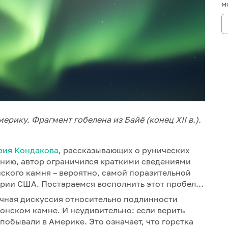
м
рику. Фрагмент гобелена из Байё (конец XII в.).
ерия Кондакова
, рассказывающих о рунических
ению, автор ограничился краткими сведениями
ского камня – вероятно, самой поразительной
тории США. Постараемся восполнить этот пробел…
учная дискуссия относительно подлинности
онском камне. И неудивительно: если верить
 побывали в Америке. Это означает, что горстка