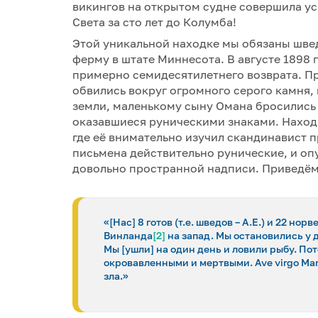
викингов на открытом судне совершила у
Света за сто лет до Колумба!
Этой уникальной находке мы обязаны швед
ферму в штате Миннесота. В августе 1898 
примерно семидесятилетнего возврата. Пр
обвились вокруг огромного серого камня, 
земли, маленькому сыну Омана бросились 
оказавшиеся руническими знаками. Наход
где её внимательно изучил скандинавист 
письмена действительно рунические, и о
довольно пространной надписи. Приведём
«[Нас] 8 готов (т.е. шведов – А.Е.) и 22 н
Винланда
[2]
на запад. Мы остановились у д
Мы [ушли] на один день и ловили рыбу. По
окровавленными и мертвыми. Ave virgo Mari
зла.»