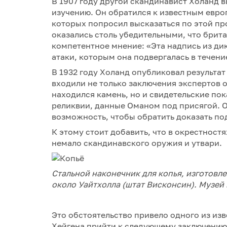
В 1907 году другой скандинавист Холанд в
изучению. Он обратился к известным евро
которых попросил высказаться по этой п
оказались столь убедительными, что брит
компетентное мнение: «Эта надпись из ди
атаки, которым она подвергалась в течени
В 1932 году Холанд опубликовал результат
входили не только заключения экспертов о
находился камень, но и свидетельские по
реликвии, данные Оманом под присягой. 
возможность, чтобы обратить доказать по
К этому стоит добавить, что в окрестност
немало скандинавского оружия и утвари.
Стальной наконечник для копья, изготовл
около Уайтхолла (штат Висконсин). Музей
Это обстоятельство привело одного из и
Хейгена прийти к следующему заключению