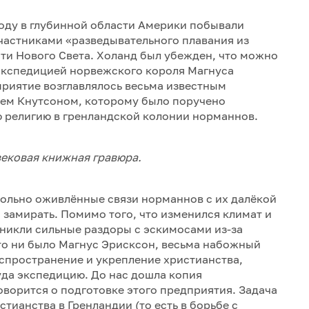
 году в глубинной области Америки побывали
частниками «разведывательного плавания из
асти Нового Света. Холанд был убежден, что можно
 экспедицией норвежского короля Магнуса
риятие возглавлялось весьма известным
ем Кнутсоном, которому было поручено
 религию в гренландской колонии норманнов.
ековая книжная гравюра.
довольно оживлённые связи норманнов с их далёкой
 замирать. Помимо того, что изменился климат и
зникли сильные раздоры с эскимосами из-за
то ни было Магнус Эрисксон, весьма набожный
аспространение и укрепление христианства,
уда экспедицию. До нас дошла копия
говорится о подготовке этого предприятия. Задача
тианства в Гренландии (то есть в борьбе с