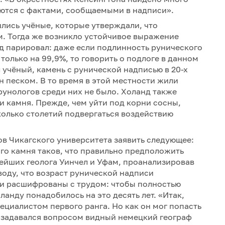
ются с фактами, сообщаемыми в надписи».
лись учёные, которые утверждали, что
м. Тогда же возникло устойчивое выражение
д парировал: даже если подлинность рунического
 только на 99,9%, то говорить о подлоге в данном
 учёный, камень с рунической надписью в 20-х
ён песком. В то время в этой местности жили
рунологов среди них не было. Холанд также
и камня. Прежде, чем уйти под корни сосны,
олько столетий подвергаться воздействию
в Чикагского университета заявить следующее:
го камня таков, что правильно предположить
ейших геолога Уинчел и Уфам, проанализировав
воду, что возраст рунической надписи
ли расшифрованы с трудом: чтобы полностью
анду понадобилось на это десять лет. «Итак,
циалистом первого ранга. Но как он мог попасть
- задавался вопросом видный немецкий географ