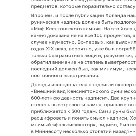
предметов, которые поразительно согласу
Впрочем, и после публикации Холанда наш
руническая надпись должна быть подлого
«Миф Ксентонгского камня». На это Холан
камня доказана не на все 100 процентов, а
случае неуместно. Во-первых, как выяснил
годах XIX века, вероятно, уже был погреб
только безграмотные люди и, разумеется, 
обратил внимание на степень выветрелост
последний должен был, как минимум, неск
постоянного выветривания.
Доводы исследователя сподвигли эксперто
«Внешний вид Кенсингтонского руническо
600-летнюю давность надписи». Два крупн
степень выветрелости камня, пришли к вы
приближается к 500 годам. Сами руны бы
расшифровать и понять смысл надписи, Хол
мнимый «фальсификатор», видимо, был спе
в Миннесоту несколько столетий назад?» 