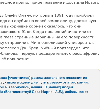
спешное приполярное плавание и достигла Нового
у Олафу Оману, который в 1891 году приобрёл
года он срубил на своей земле осину, достигшую
и выкорчевке корней оказалось, что они
весившего 91 кг. Когда последний очистили от
в глаза странные царапины на его поверхности,
ку отправили в Миннеаполисский университет,
профессор Дж. Бред. Учёный подтвердил, что
публиковал первую предварительную расшифровку
 её полностью:
орвежца [участников] разведывательного плавания из
вух шхер в одном дне пути к северу от этого камня.
том мы вернулись, нашли 10 [наших] людей
a (Благоденствуй Дева Мария - А.Е.), избавь нас от