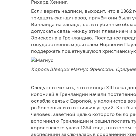
Рихард Хенниг.
Если верить надписи, выходит, что в 1362
тридцать скандинавов, причём они были у
Винланда на запад», т.е. в глубинные обл
допускать связь между этим плаванием и
Эрисксона в Гренландию. Последнее предп
государственным деятелем Норвегии Паул
поддержать пошатнувшуюся христианскую
Король Швеции Магнус Эрикссон. Среднев
Следует отметить, что с конца XIII века 
колонией в Гренландии начали постепенно
ослабла связь с Европой, у колонистов во
рыболовных и охотничьих угодий. Как бы 
человек, заветной целью которого было р
вспомнил о Гренландии и решил послать т
королевского указа 1354 года, в котором 
экспедиции заключалась в сохранении хрис