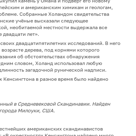
ыкупил камень у Омана и подверг его новому
пейским и американским химикам и геологам,
роблеме. Собранные Холандом свидетельства
анские учёные высказали следующее
кой, необитаемой местности выдержала все
е двадцати лет».
 своих двадцатипятилетних исследований. В него
 возрасте дерева, под корнями которого
казания об обстоятельствах обнаружения
Одним словом, Холанд использовал любую
длинность загадочной рунической надписи.
ях Кенсингтона в разное время было найдено
енный в Средневековой Скандинавии. Найден
 города Милоуки, США.
звестнейших американских скандинавистов
: «В окрестностях Кенсингтона найдено много