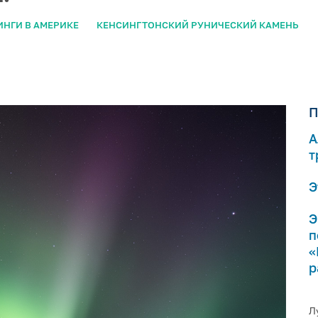
ИНГИ В АМЕРИКЕ
КЕНСИНГТОНСКИЙ РУНИЧЕСКИЙ КАМЕНЬ
П
А
т
Э
Э
п
«
р
Л