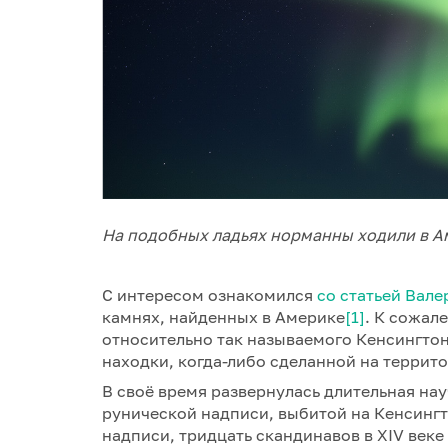
На подобных ладьях норманны ходили в Аме
С интересом ознакомился
со статьей Вал
камнях, найденных в Америке
[1]
. К сожал
относительно так называемого Кенсингтон
находки, когда-либо сделанной на терри
В своё время развернулась длительная на
рунической надписи, выбитой на Кенсингт
надписи, тридцать скандинавов в XIV веке