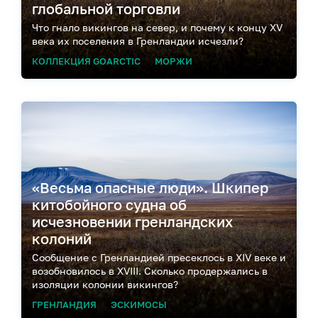
глобальной торговли
Что гнало викингов на север, и почему к концу XV
века их поселения в Гренландии исчезли?
КОЛЛЕКЦИЯ GOARCTIC
МОРЖИ
«Весьма опасные люди». Шкипер
китобойного судна об
исчезновении гренландских
колоний
Сообщение с Гренландией пресеклось в XIV веке и
возобновилось в XVIII. Сколько продержались в
изоляции колонии викингов?
ГРЕНЛАНДИЯ
ЭСКИМОСЫ