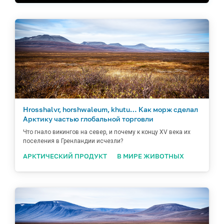
Hrosshalvr, horshwaleum, khutu… Как морж сделал
Арктику частью глобальной торговли
Что гнало викингов на север, и почему к концу XV века их
поселения в Гренландии исчезли?
АРКТИЧЕСКИЙ ПРОДУКТ
В МИРЕ ЖИВОТНЫХ