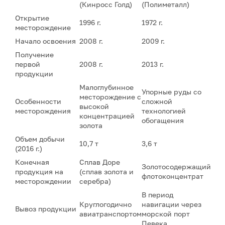
(Кинросс Голд)
(Полиметалл)
Открытие
1996 г.
1972 г.
месторождение
Начало освоения
2008 г.
2009 г.
Получение
первой
2008 г.
2013 г.
продукции
Малоглубинное
Упорные руды со
месторождение с
Особенности
сложной
высокой
месторождения
технологией
концентрацией
обогащения
золота
Объем добычи
10,7 т
3,6 т
(2016 г.)
Конечная
Сплав Доре
Золотосодержащий
продукция на
(сплав золота и
флотоконцентрат
месторождении
серебра)
В период
Круглогодично
навигации через
Вывоз продукции
авиатранспортом
морской порт
Певека