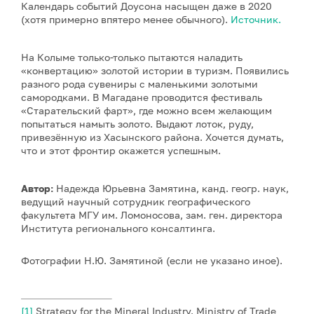
Календарь событий Доусона насыщен даже в 2020
(хотя примерно впятеро менее обычного).
Источник.
На Колыме только-только пытаются наладить
«конвертацию» золотой истории в туризм. Появились
разного рода сувениры с маленькими золотыми
самородками. В Магадане проводится фестиваль
«Старательский фарт», где можно всем желающим
попытаться намыть золото. Выдают лоток, руду,
привезённую из Хасынского района. Хочется думать,
что и этот фронтир окажется успешным.
Автор:
Надежда Юрьевна Замятина, канд. геогр. наук,
ведущий научный сотрудник географического
факультета МГУ им. Ломоносова, зам. ген. директора
Института регионального консалтинга.
Фотографии Н.Ю. Замятиной (если не указано иное).
[1]
Strategy for the Mineral Industry. Ministry of Trade