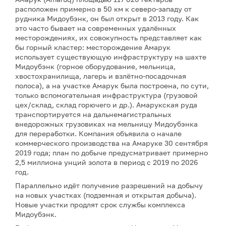
расположен примерно в 50 км к северо-западу от
рудника Мидоубэнк, он был открыт в 2013 году. Как
это часто бывает на современных удалённых
месторождениях, их совокупность представляет как
бы горный кластер: месторождение Амарук
использует существующую инфраструктуру на шахте
Мидоубэнк (горное оборудование, мельница,
хвостохранилища, лагерь и взлётно-посадочная
полоса), а на участке Амарук была построена, по сути,
только вспомогательная инфраструктура (грузовой
цех/склад, склад горючего и др.). Амарукская руда
транспортируется на дальнемагистральных
внедорожных грузовиках на мельницу Мидоубэнка
для переработки. Компания объявила о начале
коммерческого производства на Амаруке 30 сентября
2019 года; план по добыче предусматривает примерно
2,5 миллиона унций золота в период с 2019 по 2026
год.
Параллельно идёт получение разрешений на добычу
на новых участках (подземная и открытая добыча).
Новые участки продлят срок службы комплекса
Мидоубэнк.