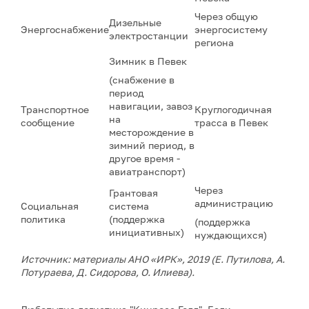
Через общую
Дизельные
Энергоснабжение
энергосистему
электростанции
региона
Зимник в Певек
(снабжение в
период
навигации, завоз
Транспортное
Круглогодичная
на
сообщение
трасса в Певек
месторождение в
зимний период, в
другое время -
авиатранспорт)
Через
Грантовая
администрацию
Социальная
система
политика
(поддержка
(поддержка
инициативных)
нуждающихся)
Источник: материалы АНО «ИРК», 2019 (Е. Путилова, А.
Потураева, Д. Сидорова, О. Илиева).