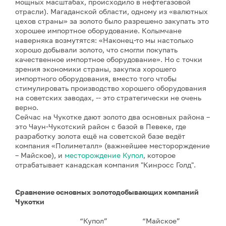
мощных масштабах, происходило в нефтегазовой
отрасли). Магаданской области, одному из «валютных
цехов страны» за золото было разрешено закупать это
хорошее импортное оборудование. Колымчане
наверняка возмутятся: «Наконец-то мы настолько
хорошо добывали золото, что смогли покупать
качественное импортное оборудование». Но с точки
зрения экономики страны, закупка хорошего
импортного оборудования, вместо того чтобы
стимулировать производство хорошего оборудования
на советских заводах, -- это стратегически не очень
верно.
Сейчас на Чукотке дают золото два основных района –
это Чаун-Чукотский район с базой в Певеке, где
разработку золота ещё на советской базе ведёт
компания «Полиметалл» (важнейшее месторорждение
– Майское), и
месторождение Купол
, которое
отрабатывает канадская компания "Кинросс Голд".
Сравнение основных золотодобывающих компаний
Чукотки
“Купол”
“Майское”