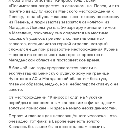
Любопытна логистика "Кинросс Голд". Если
«Полиметалл» опирается, в основном, на Певек, и это
понятно ввиду близости Майского месторождения к
Певеку, то на «Купол» завозят всю технику по зимнику
из Певека, а люди (вахта) завозятся самолётом из
Магадана. Локальную штаб-квартиру компания имеет
в Магадане, поскольку она опирается на местные
кадры: ей удалось привлечь коллектив опытных
геологов, специалистов горной отрасли, который
сложился ещё при разработке месторождения Кубака
-- одного из первых частных горных проектов в
Магаданской области в постсоветское время.
В ближайшие годы предполагается ввести в
эксплуатацию Баимскую рудную зону на границе
Чукотского АО и Магаданской области – богатую,
главным образом, медью, но и небесперспективную на
золото.
От месторождений “Кинросс Голд” на Чукотке
перейдем к современным канадским и финляндским
золотым приискам – и здесь немало неожиданностей.
Первая и главная для непосвящённого человека – это,
очевидно, тот факт, в Европе ещё есть золото.
Казалось бы, зачем было конкстадорам громить