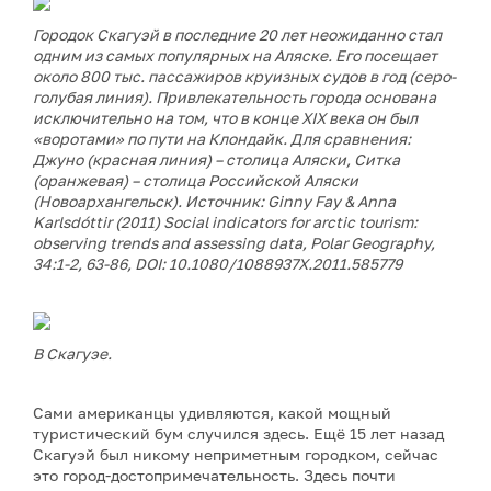
Городок Скагуэй в последние 20 лет неожиданно стал
одним из самых популярных на Аляске. Его посещает
около 800 тыс. пассажиров круизных судов в год (серо-
голубая линия). Привлекательность города основана
исключительно на том, что в конце XIX века он был
«воротами» по пути на Клондайк. Для сравнения:
Джуно (красная линия) – столица Аляски, Ситка
(оранжевая) – столица Российской Аляски
(Новоархангельск). Источник: Ginny Fay & Anna
Karlsdóttir (2011) Social indicators for arctic tourism:
observing trends and assessing data, Polar Geography,
34:1-2, 63-86, DOI: 10.1080/1088937X.2011.585779
В Скагуэе.
Сами американцы удивляются, какой мощный
туристический бум случился здесь. Ещё 15 лет назад
Скагуэй был никому неприметным городком, сейчас
это город-достопримечательность. Здесь почти