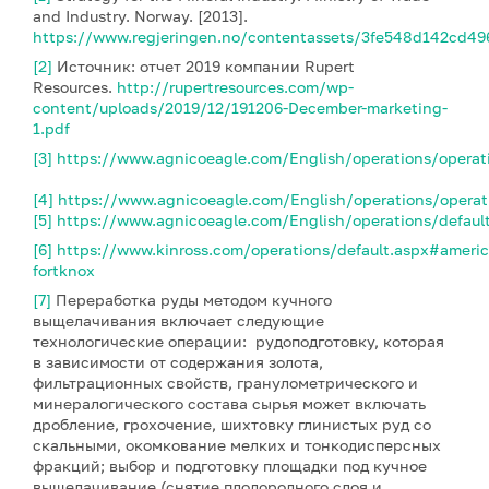
and Industry. Norway. [2013].
https://www.regjeringen.no/contentassets/3fe548d142cd496
[2]
Источник: отчет 2019 компании Rupert
Resources.
http://rupertresources.com/wp-
content/uploads/2019/12/191206-December-marketing-
1.pdf
[3]
https://www.agnicoeagle.com/English/operations/opera
[4]
https://www.agnicoeagle.com/English/operations/opera
[5]
https://www.agnicoeagle.com/English/operations/defaul
[6]
https://www.kinross.com/operations/default.aspx#americ
fortknox
[7]
Переработка руды методом кучного
выщелачивания включает следующие
технологические операции: рудоподготовку, которая
в зависимости от содержания золота,
фильтрационных свойств, гранулометрического и
минералогического состава сырья может включать
дробление, грохочение, шихтовку глинистых руд со
скальными, окомкование мелких и тонкодисперсных
фракций; выбор и подготовку площадки под кучное
выщелачивание (снятие плодородного слоя и