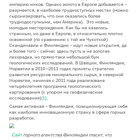
империю инков. Однако золото в Европе добывается –
разумеется, в наиболее трудноступных местах (можно
сыронизировать, что они оказались более
труднодоступными, чем Америка). Это новые,
молодые месторождения. Как бы ни казалось
странным, но даже в Европе, в относительно плотно
освоенной (по сравнению с той же Чукоткой)
Скандинавии и Финляндии – идут новые открытия, да
и более того – сейчас здесь пусть и не золотая
лихорадка, но прямо-таки небольшой бум
геологических исследований. В Швеции, Финляндии,
Норвегии в 2010—2013 годах приняты стратегии
развития ресурсов минерального сырья, в северной
Норвегии, начиная с 2011 года реализована
четырёхлетняя программа геологического
картирования (с упором на геофизические
исследования)
[1]
.
Самая активная – Финляндия, позиционирующая себя
как наиболее инновационную страну в сфере горных
разработок.
Сайт
горного агентства Финляндии гласит, что