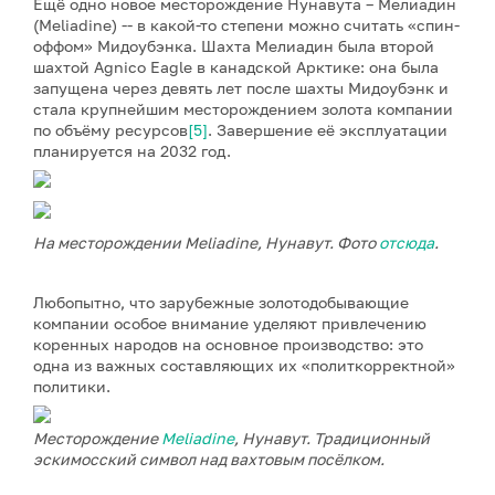
Ещё одно новое месторождение Нунавута – Мелиадин
(Meliadine) -- в какой-то степени можно считать «спин-
оффом» Мидоубэнка. Шахта Мелиадин была второй
шахтой Agnico Eagle в канадской Арктике: она была
запущена через девять лет после шахты Мидоубэнк и
стала крупнейшим месторождением золота компании
по объёму ресурсов
[5]
. Завершение её эксплуатации
планируется на 2032 год.
На месторождении Meliadine, Нунавут. Фото
отсюда
.
Любопытно, что зарубежные золотодобывающие
компании особое внимание уделяют привлечению
коренных народов на основное производство: это
одна из важных составляющих их «политкорректной»
политики.
Месторождение
Meliadine
, Нунавут. Традиционный
эскимосский символ над вахтовым посёлком.