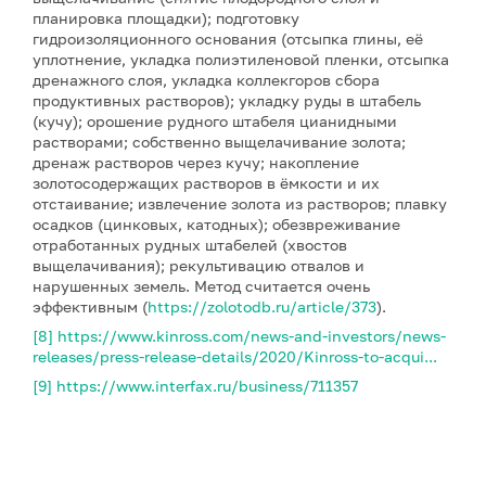
планировка площадки); подготовку
гидроизоляционного основания (отсыпка глины, её
уплотнение, укладка полиэтиленовой пленки, отсыпка
дренажного слоя, укладка коллекгоров сбора
продуктивных растворов); укладку руды в штабель
(кучу); орошение рудного штабеля цианидными
растворами; собственно выщелачивание золота;
дренаж растворов через кучу; накопление
золотосодержащих растворов в ёмкости и их
отстаивание; извлечение золота из растворов; плавку
осадков (цинковых, катодных); обезвреживание
отработанных рудных штабелей (хвостов
выщелачивания); рекультивацию отвалов и
нарушенных земель. Метод считается очень
эффективным (
https://zolotodb.ru/article/373
).
[8]
https://www.kinross.com/news-and-investors/news-
releases/press-release-details/2020/Kinross-to-acqui...
[9]
https://www.interfax.ru/business/711357