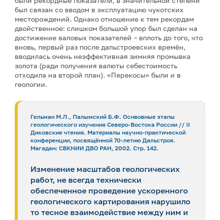
были рекордные показатели, в значительной степени
был связан со вводом в эксплуатацию чукотских
месторождений. Однако отношение к тем рекордам
двойственное: слишком большой упор был сделан на
достижение валовых показателей – вплоть до того, что
вновь, первый раз после дальстроевских времён,
вводилась очень неэффективная зимняя промывка
золота (ради получения валюты себестоимость
отходила на второй план). «Перекосы» были и в
геологии.
Гельман М.Л., Палымский Б.Ф. Оснвовные этапы
геологического изучения Северо-Востока России // II
Диковские чтения. Материалы научно-практической
конференции, посвящённой 70-летию Дальстроя.
Магадан: СВКНИИ ДВО РАН, 2002. Стр. 142.
Изменение масштабов геологических
работ, не всегда технически
обеспеченное проведение ускоренного
геологического картирования нарушило
то тесное взаимодействие между ним и