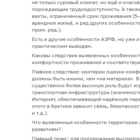
не только суровый климат, но ещё и очаго
порождающие труднодоступность. А также
вахты, ограниченный срок проживания (5–
арендное жильё, и ряд других особенност
прим. ред.).
Есть и другие особенности АЗРФ, но уже 
практическим выводам.
Каковы следствия выявленных особеннос
комфортности проживания и соответству
Главное следствие: критерии оценки ком
должны быть иными, чем «на материке». В
существенно более высокую роль будут и
транспортная инфраструктура (значимость
Интернет, обеспечивающий надёжную пере
этого в Арктике зависит связь, безопасно
и т.д.).
Что выявленные особенности территории 
развитием?
Главный тезис: для поддержания высокого