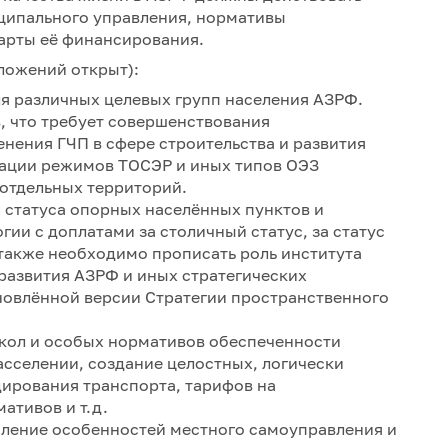
ципального управления, нормативы
арты её финансирования.
ложений открыт):
ля различных целевых групп населения АЗРФ.
, что требует совершенствования
енения ГЧП в сфере строительства и развития
тации режимов ТОСЭР и иных типов ОЭЗ
 отдельных территорий.
 статуса опорных населённых пунктов и
гии с доплатами за столичный статус, за статус
; также необходимо прописать роль института
развития АЗРФ и иных стратегических
бновлённой версии Стратегии пространственного
школ и особых нормативов обеспеченности
сселении, создание целостных, логически
ирования транспорта, тарифов на
ативов и т.д.
пление особенностей местного самоуправления и