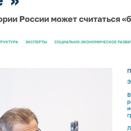
ории России может считаться «
ТРУКТУРА
ЭКСПЕРТЫ
СОЦИАЛЬНО-ЭКОНОМИЧЕСКОЕ РАЗВИ
П
Э
В
р
и
г
Л