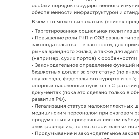
особый порядок государственного и муни
обеспеченности инфраструктурой и станд
В чём это может выражаться (список пред
• Таргетированная социальная политика д
• Повышение роли ГЧП и ОЭЗ разных типов
законодательства — в частности, для прим
рынка арендного жилья, а также для адап
(например, сухих портов) к особенностям
• Законодательное определение функций и
бюджетных доплат за этот статус (по анало
наукограда, федерального курорта и т.п.)
опорных населённых пунктов в Стратегии 
документах (пока это сделано только в о
развития РФ).
• Легализация статуса малокомплектных 
медицинским персоналом при очаговом ра
продуманных и прозрачных систем субсид
электроэнергию, тепло, строительных норм
• Продумывание и законодательное закре