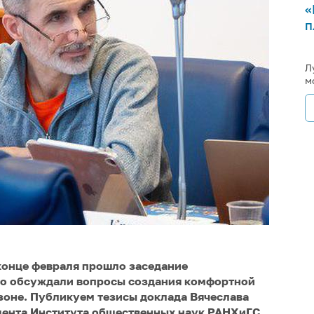
«
п
Л
м
конце февраля прошло заседание
го обсуждали вопросы создания комфортной
 зоне. Публикуем тезисы доклада Вячеслава
цента Института общественных наук РАНХиГС,