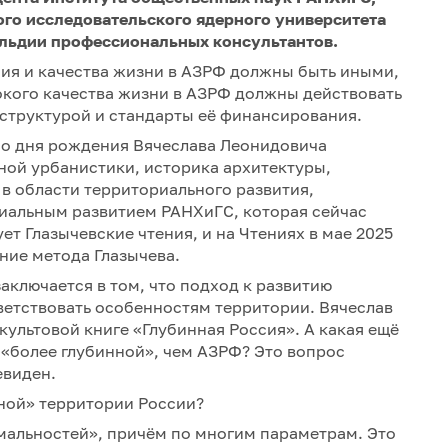
го исследовательского ядерного университета
льдии профессиональных консультантов.
я и качества жизни в АЗРФ должны быть иными,
окого качества жизни в АЗРФ должны действовать
труктурой и стандарты её финансирования.
 со дня рождения Вячеслава Леонидовича
ной урбанистики, историка архитектуры,
в области территориального развития,
иальным развитием РАНХиГС, которая сейчас
ет Глазычевские чтения, и на Чтениях в мае 2025
ние метода Глазычева.
аключается в том, что подход к развитию
ветствовать особенностям территории. Вячеслав
культовой книге «Глубинная Россия». А какая ещё
 «более глубинной», чем АЗРФ? Это вопрос
евиден.
ной» территории России?
емальностей», причём по многим параметрам. Это