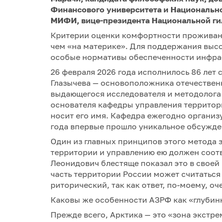
Финансового университета и Национально
МИФИ, вице-президента Национальной ги
Критерии оценки комфортности проживани
чем «на материке». Для поддержания выс
особые нормативы обеспеченности инфрас
26 февраля 2026 года исполнилось 86 лет
Глазычева — основоположника отечествен
выдающегося исследователя и методолога 
основателя кафедры управления территор
носит его имя. Кафедра ежегодно организу
года впервые прошло уникальное обсужде
Один из главных принципов этого метода з
территории и управлению ею должен соот
Леонидович блестяще показал это в своей 
часть территории России может считаться
риторический, так как ответ, по-моему, оч
Каковы же особенности АЗРФ как «глубин
Прежде всего, Арктика — это «зона экстр