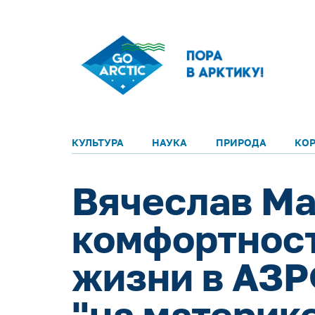
КУЛЬТУРА
НАУКА
ПРИРОДА
КО
Вячеслав Ма
комфортност
жизни в АЗР
"на материк