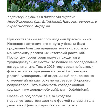
Характерная синяя и розоватая окраска
Незабу́дочника (лат. Eritríchium). Часто встречается в
окрестностях п. Амдерма
При составлении второго издания Красной книги
Ненецкого автономного округа учёными была
проделана большая предварительная работа по
мониторингу различных категорий растений.
Поскольку территория округа находится в
труднодоступных местах, то полное её обследование
затруднительно. Так, в 2019 году среди пейзажных
фотографий автора данной статьи был замечен
редкий, узкоареальный эндемичный вид, ранее не
отмеченный на картосхеме на севере Югорского
полуострова – это Живокость холодолюбивая
(дельфиниум холодолюбивый), (лат. Delphínium).
Название род получил из-за сходства
нераспустившегося цветка с формой головы и тела
дельфина. Цветок – простая кисть с ярко