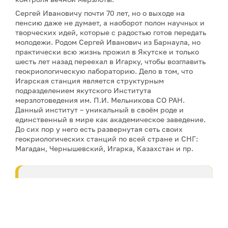
Сергей Ивановичу почти 70 лет, но о выходе на
пенсию даже не думает, а наоборот полон научных и
творческих идей, которые с радостью готов передать
молодежи. Родом Сергей Иванович из Барнаула, но
практически всю жизнь прожил в Якутске и только
шесть лет назад переехал в Игарку, чтобы возглавить
геокриологическую лабораторию. Дело в том, что
Игарская станция является структурным
подразделением якутского Института
мерзлотоведения им. П.И. Мельникова СО РАН.
Данный институт – уникальный в своём роде и
единственный в мире как академическое заведение.
До сих пор у него есть развернутая сеть своих
геокриологических станций по всей стране и СНГ:
Магадан, Чернышевский, Игарка, Казахстан и пр.
Институт мерзлотоведения и его
сотрудники занимаются как
фундаментальными исследованиями,
так и коммерческими хоздоговорами.