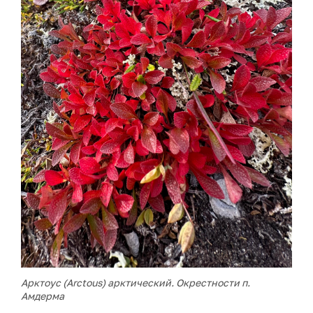
Арктоус (Arctous) арктический. Окрестности п.
Амдерма