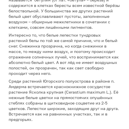
содержится в клетках бересты всем известной берёзы
белоствольной. У большинства же других растений
белый цвет обуславливают пустоты, заполненные
воздухом – обширные межклетники в сочетании с
клетками, совсем лишёнными пигментов.
Интересно то, что белые лепестки тундровых
растений белы по той же самой причине, что и белый
снег. Снежинка прозрачна, но когда снежинки в
массе, то между ними воздух, и поэтому происходит
отражение солнечных лучей, что воспринимается как
абсолютно белый цвет. А вот лёд не имеет воздушных
полостей, он прозрачен, так как свет свободно
проходит через него.
Среди растений Югорского полуострова в районе п.
Амдерма встречается краснокнижное сосудистое
растение Ясколка крупная (Cerastium maximum L.). Её
нежные белые цветки на прямостоячих опушённых
стеблях собраны в щитковидное соцветие из 2-5
цветков. Лепестки широкие, заходящие друг на друга.
Встречается как на равнинных участках, так и в
предгорьях.