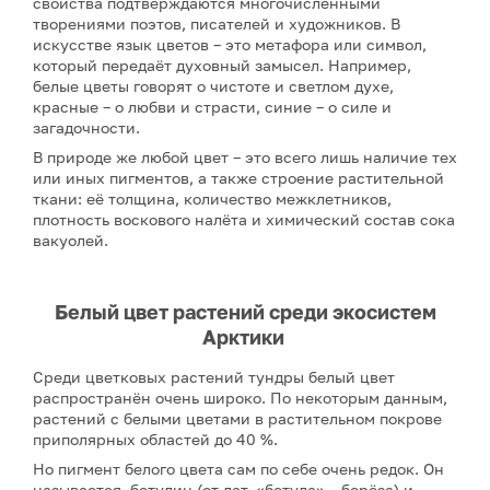
свойства подтверждаются многочисленными
творениями поэтов, писателей и художников. В
искусстве язык цветов – это метафора или символ,
который передаёт духовный замысел. Например,
белые цветы говорят о чистоте и светлом духе,
красные – о любви и страсти, синие – о силе и
загадочности.
В природе же любой цвет – это всего лишь наличие тех
или иных пигментов, а также строение растительной
ткани: её толщина, количество межклетников,
плотность воскового налёта и химический состав сока
вакуолей.
Белый цвет растений среди экосистем
Арктики
Среди цветковых растений тундры белый цвет
распространён очень широко. По некоторым данным,
растений с белыми цветами в растительном покрове
приполярных областей до 40 %.
Но пигмент белого цвета сам по себе очень редок. Он
называется бетулин (от лат. «бетула» – берёза) и