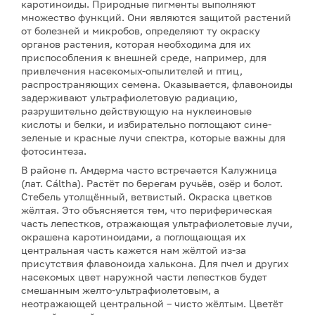
каротиноиды. Природные пигменты выполняют
множество функций. Они являются защитой растений
от болезней и микробов, определяют ту окраску
органов растения, которая необходима для их
приспособления к внешней среде, например, для
привлечения насекомых-опылителей и птиц,
распространяющих семена. Оказывается, флавоноиды
задерживают ультрафиолетовую радиацию,
разрушительно действующую на нуклеиновые
кислоты и белки, и избирательно поглощают сине-
зеленые и красные лучи спектра, которые важны для
фотосинтеза.
В районе п. Амдерма часто встречается Калужница
(лат. Cáltha). Растёт по берегам ручьёв, озёр и болот.
Стебель утолщённый, ветвистый. Окраска цветков
жёлтая. Это объясняется тем, что периферическая
часть лепестков, отражающая ультрафиолетовые лучи,
окрашена каротиноидами, а поглощающая их
центральная часть кажется нам жёлтой из-за
присутствия флавоноида халькона. Для пчел и других
насекомых цвет наружной части лепестков будет
смешанным желто-ультрафиолетовым, а
неотражающей центральной – чисто жёлтым. Цветёт