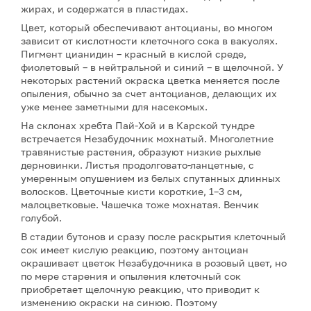
жирах, и содержатся в пластидах.
Цвет, который обеспечивают антоцианы, во многом
зависит от кислотности клеточного сока в вакуолях.
Пигмент цианидин – красный в кислой среде,
фиолетовый – в нейтральной и синий – в щелочной. У
некоторых растений окраска цветка меняется после
опыления, обычно за счет антоцианов, делающих их
уже менее заметными для насекомых.
На склонах хребта Пай-Хой и в Карской тундре
встречается Незабудочник мохнатый. Многолетние
травянистые растения, образуют низкие рыхлые
дерновинки. Листья продолговато-ланцетные, с
умеренным опушением из белых спутанных длинных
волосков. Цветочные кисти короткие, 1–3 см,
малоцветковые. Чашечка тоже мохнатая. Венчик
голубой.
В стадии бутонов и сразу после раскрытия клеточный
сок имеет кислую реакцию, поэтому антоциан
окрашивает цветок Незабудочника в розовый цвет, но
по мере старения и опыления клеточный сок
приобретает щелочную реакцию, что приводит к
изменению окраски на синюю. Поэтому