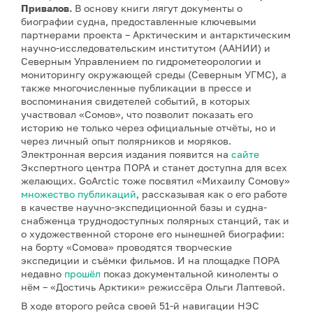
Привалов.
В основу книги лягут документы о
биографии судна, предоставленные ключевыми
партнерами проекта – Арктическим и антарктическим
научно‑исследовательским институтом (ААНИИ) и
Северным Управлением по гидрометеорологии и
мониторингу окружающей среды (Северным УГМС), а
также многочисленные публикации в прессе и
воспоминания свидетелей событий, в которых
участвовал «Сомов», что позволит показать его
историю не только через официальные отчёты, но и
через личный опыт полярников и моряков.
Электронная версия издания появится на
сайте
Экспертного центра ПОРА и станет доступна для всех
желающих. GoArctic тоже посвятил «Михаилу Сомову»
множество публикаций
, рассказывая как о его работе
в качестве научно-экспедиционной базы и судна-
снабженца труднодоступных полярных станций, так и
о художественной стороне его нынешней биографии:
на борту «Сомова» проводятся творческие
экспедиции и съёмки фильмов. И на площадке ПОРА
недавно
прошёл
показ документальной киноленты о
нём – «Достичь Арктики» режиссёра Ольги Лаптевой.
В ходе второго рейса своей 51-й навигации НЭС