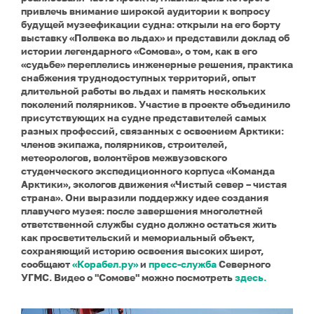
привлечь внимание широкой аудитории к вопросу
будущей музеефикации судна: открыли на его борту
выставку «Полвека во льдах» и представили доклад об
истории легендарного «Сомова», о том, как в его
«судьбе» переплелись инженерные решения, практика
снабжения труднодоступных территорий, опыт
длительной работы во льдах и память нескольких
поколений полярников.
Участие в проекте объединило
присутствующих на судне представителей самых
разных профессий, связанных с освоением Арктики:
членов экипажа, полярников, строителей,
метеорологов, волонтёров межвузовского
студенческого экспедиционного корпуса «Команда
Арктики», экологов движения «Чистый север – чистая
страна». Они выразили поддержку идее создания
плавучего музея: после завершения многолетней
ответственной службы судно должно остаться жить
как просветительский и мемориальный объект,
сохраняющий историю освоения высоких широт,
сообщают
«Корабел.ру»
и
пресс-служба
Северного
УГМС. Видео о "Сомове" можно посмотреть
здесь.