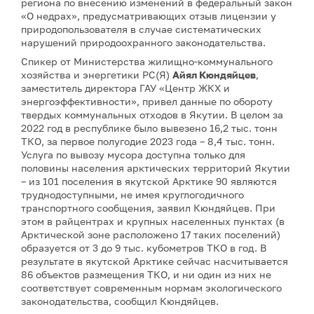
региона по внесению изменений в федеральный закон
«О недрах», предусматривающих отзыв лицензии у
природопользователя в случае систематических
нарушений природоохранного законодательства.
Спикер от Министерства жилищно-коммунального
хозяйства и энергетики РС(Я)
Айял Кюндяйцев
,
заместитель директора ГАУ «Центр ЖКХ и
энергоэффективности», привел данные по обороту
твердых коммунальных отходов в Якутии. В целом за
2022 год в республике было вывезено 16,2 тыс. тонн
ТКО, за первое полугодие 2023 года – 8,4 тыс. тонн.
Услуга по вывозу мусора доступна только для
половины населения арктических территорий Якутии
– из 101 поселения в якутской Арктике 90 являются
труднодоступными, не имея круглогодичного
транспортного сообщения, заявил Кюндяйцев. При
этом в райцентрах и крупных населенных пунктах (в
Арктической зоне расположено 17 таких поселений)
образуется от 3 до 9 тыс. кубометров ТКО в год. В
результате в якутской Арктике сейчас насчитывается
86 объектов размещения ТКО, и ни один из них не
соответствует современным нормам экологического
законодательства, сообщил Кюндяйцев.