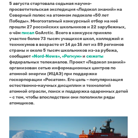
5 августа стартовала седьмая научно-
просветительская экспедиция «Ледокол знаний» на
Северный полюс на атомном ледоколе «50 лет
Победы». Многоэтапный конкурсный отбор на неё
прошли 27 российских школьников и 22 зарубежных,
о чём
писал
GoArctic. Всего в конкурсе приняло
участие более 73 тысяч учащихся школ, колледжей и
техникумов в возрасте от 14 до 16 лет из 89 регионов
страны и около 5 тысяч школьников из-за рубежа,
сообщают
«Nord-News»
,
«Регнум»
и
сюжеты
федеральных телеканалов.
Проект «Ледокол знаний»
организован сетью информационных центров по
атомной энергии (ИЦАЭ) при поддержке
госкорпорации «Росатом». Его цель – популяризация
естественно-научных дисциплин и технологий
атомной отрасли, поиск и поддержка одаренных детей
– с тем, чтобы впоследствии они пополнили ряды
атомщиков.