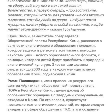
экологическими инициативами.
«Волонтеры, конечно,
не уберут всё, но у них и нет такой задачи.
Волонтерство, в первую очередь, – про воспитание.
Человек, который хотя бы раз убрался – не обязательно
в Арктике, хотя бы у себя во дворе – не будет потом
мусорить, начнет убирать за собой на пикнике, а ещё и
научит этому других»,
– сказал Губайдуллин.
Юрий Лисин, заместитель председателя
Общественной палаты Республики Коми, рассказал о
важности экологического образования молодежи,
которое ведется в регионе в том числе с помощью
«экостанций» – нового образовательного формата, с
помощью которого детей будут приобщать к природе и
экологической культуре. Экостанции должны
открыться до 2030 года в каждом муниципальном
образовании Коми, подчеркнул Лисин.
Роман Полшведкин
, член правления ресурсного
центра «Арктика», общественный представитель
ПОРА в Республике Коми, сделал доклад об
особенностях обращения с твердыми коммунальными
отходами в Коми. По его словам, существует
несколько технологических решений, которые следует
внедрять в сфере обращения с ТКО: это и создание