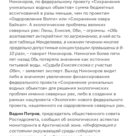
Никоноров, по федеральному проекту «Сохранение
уникальных водных объектов» сумма бюджетных
ассигнований в разы меньше, чем по проектам
«Оздоровление Волги» или «Сохранение озера
Байкал». А экологические проблемы великих
северных рек: Лены, Енисея, Оби, – огромны.
«Обь
возглавляет антирейтинг по загрязнению, в ней есть
вся таблица Менделеева, в нижнем течении многие
предельно допустимые концентрации превышены в 9-
10 раз»,
– говорит Никоноров. Немногим более пяти
лет назад Обь потеряла значение как источник
питьевой воды.
«Судьба Енисея схожа с участью
Оби»,
– заявляет эксперт. Выход Никоноров видит
либо в значимом увеличении финансирования
федерального проекта «Сохранение уникальных
водных объектов» для решения экологических
проблем именно северных рек, либо в создании в
рамках нацпроекта «Экология» нового федерального
проекта, нацеленного на оздоровление северных рек.
Вадим Петров
, председатель общественного совета
Росгидромета, сообщил об экологических аспектах
мониторинга в Арктической зоне.
«Информация о
состоянии окружающей среды собирается