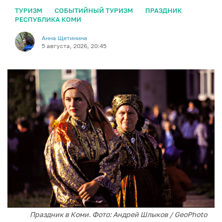
ТУРИЗМ
СОБЫТИЙНЫЙ ТУРИЗМ
ПРАЗДНИК
РЕСПУБЛИКА КОМИ
Анна Щетинина
5 августа, 2026, 20:45
Праздник в Коми. Фото: Андрей Шлыков / GeoPhoto