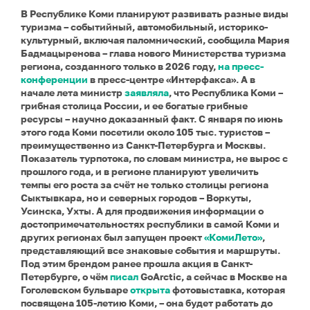
В Республике Коми планируют развивать разные виды
туризма – событийный, автомобильный, историко-
культурный, включая паломнический, сообщила Мария
Бадмацыренова – глава нового Министерства туризма
региона, созданного только в 2026 году,
на пресс-
конференции
в пресс-центре «Интерфакса». А в
начале лета министр
заявляла
, что Республика Коми –
грибная столица России, и ее богатые грибные
ресурсы – научно доказанный факт. С января по июнь
этого года Коми посетили около 105 тыс. туристов –
преимущественно из Санкт-Петербурга и Москвы.
Показатель турпотока, по словам министра, не вырос с
прошлого года, и в регионе планируют увеличить
темпы его роста за счёт не только столицы региона
Сыктывкара, но и северных городов – Воркуты,
Усинска, Ухты. А для продвижения информации о
достопримечательностях республики в самой Коми и
других регионах был запущен проект
«КомиЛето»
,
представляющий все знаковые события и маршруты.
Под этим брендом ранее прошла акция в Санкт-
Петербурге, о чём
писал
GoArctic, а сейчас в Москве на
Гоголевском бульваре
открыта
фотовыставка, которая
посвящена 105-летию Коми, – она будет работать до