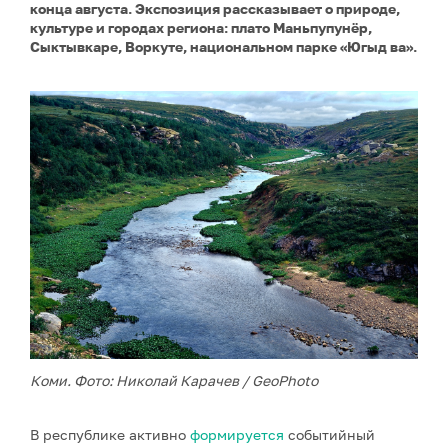
конца августа. Экспозиция рассказывает о природе,
культуре и городах региона: плато Маньпупунёр,
Сыктывкаре, Воркуте, национальном парке «Югыд ва».
Коми. Фото: Николай Карачев / GeoPhoto
В республике активно
формируется
событийный