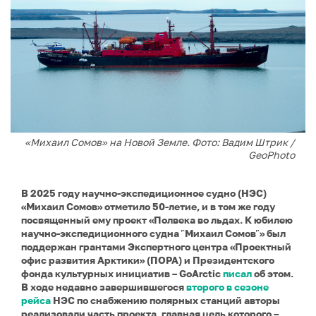
«Михаил Сомов» на Новой Земле. Фото: Вадим Штрик /
GeoPhoto
В 2025 году научно-экспедиционное судно (НЭС)
«Михаил Сомов» отметило 50-летие, и в том же году
посвященный ему проект «Полвека во льдах. К юбилею
научно-экспедиционного судна ῝Михаил Сомов῝» был
поддержан грантами Экспертного центра «Проектный
офис развития Арктики» (ПОРА) и Президентского
фонда культурных инициатив – GoArctic
писал
об этом.
В ходе недавно завершившегося
второго в сезоне
рейса
НЭС по снабжению полярных станций авторы
реализовали часть проекта, главная цель которого –