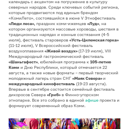
календарь с акцентом на погружение в культуру
северных народов. Среди ключевых событий региона,
которые продвигаются под единым брендом
«КомиЛето», состоявшийся в июне V Этнофестиваль
«Люди леса»,
праздник коми-ижемцев
«Луд»
, на
котором организуются массовые хороводы, шествия в
традиционных нарядах и конные состязания (4-5
июля), фестиваль староверов
«Усть-Цилемская горка»
(11-12 июля), V Всероссийский фестиваль
воздухоплавания
«Живой воздух»
(17-19 июля), VIII
Международный гастрономический фестиваль
«Шаньгафест»
, юбилейная программа к
105-летию
Коми
и Дню Республики, который отмечается 22
августа, а также новые форматы – первый творческий
молодежный лагерь стран СНГ
«Маяк Севера»
и
международный кинофестиваль
(19-23 августа).
Впервые в сентябре состоится семейный фестиваль
дикоросов Севера
«Гриб»
в Финно-угорском
этнопарке. Все это собрано в единой
афише
проекта и
формирует современный образ Коми.