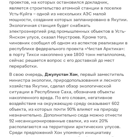
проектов, на которых остановился докладчик,
является строительство атомной станции в поселке
Усть-Куйга – одной из нескольких АЭС малой
мощности, создание которых запланировано в Якутии.
Экологичная станция будет снабжать
электроэнергией ряд промышленных объектов в Усть-
Янском улусе, сказал Неустроев. Кроме того,
чиновник сообщил об одном из аспектов реализации в
республике федерального проекта «Чистая Арктика»:
в порту Тикси накоплено уже 1800 тонн металлолома,
сейчас решается вопрос с его доставкой до мест
переработки.
В свою очередь,
Джулустан Хон
, первый заместитель
министра экологии, природопользования и лесного
хозяйства Якутии, сделал обзор экологической
ситуации в Республике Саха, обозначив объекты
накопленного вреда. По его словам, негативное
воздействие на окружающую среду оказывают 602
объекта, из которых почти 90% влияют на природу
незначительно. Дополнительно сюда можно отнести
92 несанкционированные свалки, из них 20%
располагаются на территории арктических улусов.
Среди предложений Хон упомянул инициативу