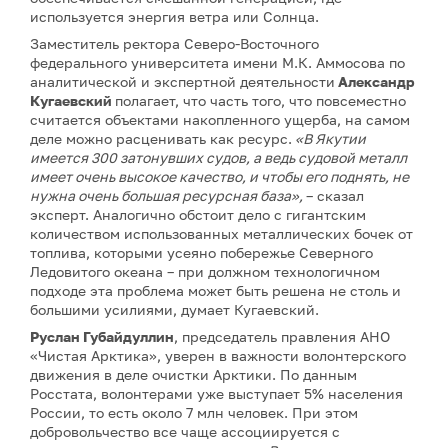
используется энергия ветра или Солнца.
Заместитель ректора Северо-Восточного
федерального университета имени М.К. Аммосова по
аналитической и экспертной деятельности
Александр
Кугаевский
полагает, что часть того, что повсеместно
считается объектами накопленного ущерба, на самом
деле можно расценивать как ресурс.
«В Якутии
имеется 300 затонувших судов, а ведь судовой металл
имеет очень высокое качество, и чтобы его поднять, не
нужна очень большая ресурсная база»,
– сказал
эксперт. Аналогично обстоит дело с гигантским
количеством использованных металлических бочек от
топлива, которыми усеяно побережье Северного
Ледовитого океана – при должном технологичном
подходе эта проблема может быть решена не столь и
большими усилиями, думает Кугаевский.
Руслан Губайдуллин
, председатель правления АНО
«Чистая Арктика», уверен в важности волонтерского
движения в деле очистки Арктики. По данным
Росстата, волонтерами уже выступает 5% населения
России, то есть около 7 млн человек. При этом
добровольчество все чаще ассоциируется с