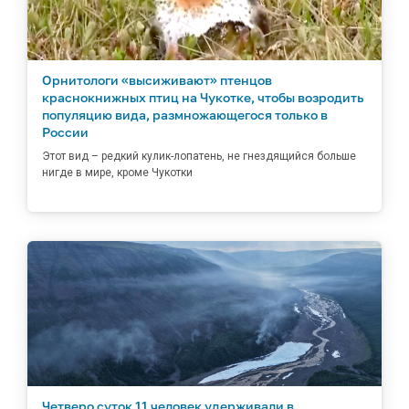
Орнитологи «высиживают» птенцов
краснокнижных птиц на Чукотке, чтобы возродить
популяцию вида, размножающегося только в
России
Этот вид – редкий кулик-лопатень, не гнездящийся больше
нигде в мире, кроме Чукотки
Четверо суток 11 человек удерживали в