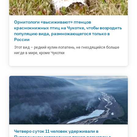
Орнитологи «высиживают» птенцов
краснокнижных птиц на Чукотке, чтобы возродить
популяцию вида, размножающегося только в
России
Этот вид – редкий кулик-лопатень, не гнездящийся больше
нигде в мире, кроме Чукотки
Четверо суток 11 человек удерживали в
Путоранском заповеднике пожар размером с