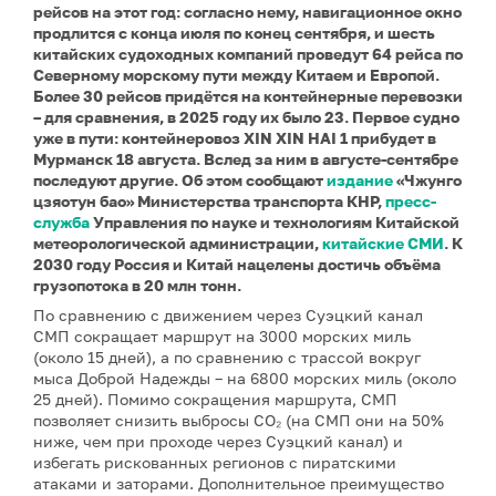
рейсов на этот год: согласно нему, навигационное окно
продлится с конца июля по конец сентября, и шесть
китайских судоходных компаний проведут 64 рейса по
Северному морскому пути между Китаем и Европой.
Более 30 рейсов придётся на контейнерные перевозки
– для сравнения, в 2025 году их было 23. Первое судно
уже в пути: контейнеровоз XIN XIN HAI 1 прибудет в
Мурманск 18 августа. Вслед за ним в августе-сентябре
последуют другие. Об этом сообщают
издание
«Чжунго
цзяотун бао» Министерства транспорта КНР,
пресс-
служба
Управления по науке и технологиям Китайской
метеорологической администрации,
китайские СМИ
. К
2030 году Россия и Китай нацелены достичь объёма
грузопотока в 20 млн тонн.
По сравнению с движением через Суэцкий канал
СМП сокращает маршрут на 3000 морских миль
(около 15 дней), а по сравнению с трассой вокруг
мыса Доброй Надежды – на 6800 морских миль (около
25 дней). Помимо сокращения маршрута, СМП
позволяет снизить выбросы CO₂ (на СМП они на 50%
ниже, чем при проходе через Суэцкий канал) и
избегать рискованных регионов с пиратскими
атаками и заторами. Дополнительное преимущество