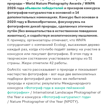
природы – World Nature Photography Awards / WNPA
2026 года
объявили победителей
и призеров конкурса
фотографов-натуралистов в основной и 14
дополнительных номинациях. Конкурс был основан в
2020 году в Великобритании, фокусируясь на
фотографиях дикой природы, сделанных этичным
путём (без вмешательства в естественное поведение
животных), и содействуя экологическому мышлению.
К примеру, организаторы отмечают, что WNPA
сотрудничает с компанией Ecologi, высаживая дерево
каждый раз, когда кто-либо подаёт заявку на участие в
конкурсе или покупает фотографию. В этом году в
творческом состязании участвовали авторы из 51
страны. Жюри отметили 42 работы.
GoArctic часто рассказывает о природе и показывает
мастерство фотографов – вот еще две великолепных
подборки фотографий для таких же любителей
природы и красоты: результаты Международного
конкурса
«Фотограф года в жанре пейзажной
фотографии»
/ International Landscape Photographer of
the Year и конкурса
«Фотограф-натуралист года»
/ Nature Photographer of the Year (NPOTY).