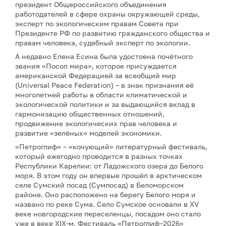
президент Общероссийского объединения
работодателей в сфере охраны окружающей среды,
эксперт по экологическим правам Совета при
Президенте РФ по развитию гражданского общества и
правам человека, судебный эксперт по экологии.
А недавно Елена Есина была удостоена почётного
звания «Посол мира», которое присуждается
американской Федерацией за всеобщий мир
(Universal Peace Federation) – в знак признания её
многолетней работы в области климатической и
экологической политики и за выдающийся вклад в
гармонизацию общественных отношений,
продвижение экологических прав человека и
развитие «зелёных» моделей экономики.
«Петроглиф» – «кочующий» литературный фестиваль,
который ежегодно проводится в разных точках
Республики Карелии: от Ладожского озера до Белого
моря. В этом году он впервые прошёл в арктическом
селе Сумский посад (Сумпосад) в Беломорском
районе. Оно расположено на берегу Белого моря и
названо по реке Сума. Село Сумское основали в XV
веке новгородские переселенцы, посадом оно стало
уже в веке XIX-м. Фестиваль «Петроглиф–2026»