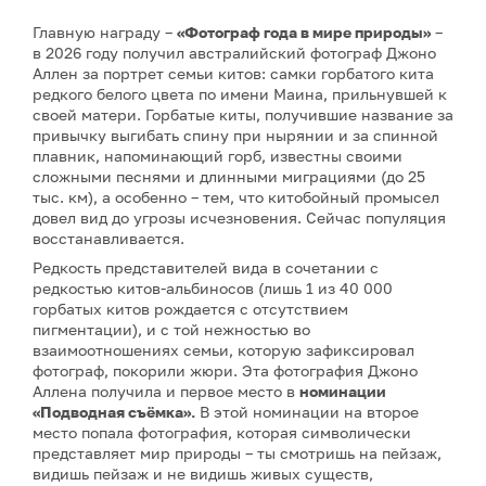
Главную награду –
«Фотограф года в мире природы»
–
в 2026 году получил австралийский фотограф Джоно
Аллен за портрет семьи китов: самки горбатого кита
редкого белого цвета по имени Маина, прильнувшей к
своей матери. Горбатые киты, получившие название за
привычку выгибать спину при нырянии и за спинной
плавник, напоминающий горб, известны своими
сложными песнями и длинными миграциями (до 25
тыс. км), а особенно – тем, что китобойный промысел
довел вид до угрозы исчезновения. Сейчас популяция
восстанавливается.
Редкость представителей вида в сочетании с
редкостью китов-альбиносов (лишь 1 из 40 000
горбатых китов рождается с отсутствием
пигментации), и с той нежностью во
взаимоотношениях семьи, которую зафиксировал
фотограф, покорили жюри. Эта фотография Джоно
Аллена получила и первое место в
номинации
«Подводная съёмка».
В этой номинации на второе
место попала фотография, которая символически
представляет мир природы – ты смотришь на пейзаж,
видишь пейзаж и не видишь живых существ,