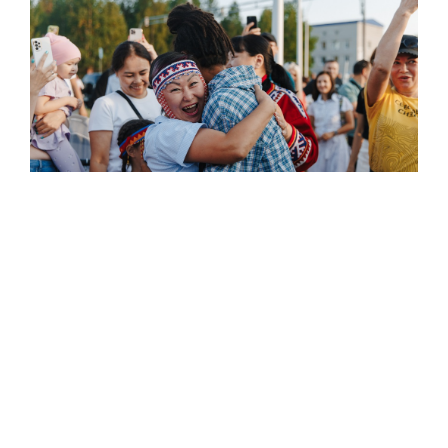
Теплая встреча в Ноябрьске. Фото: Алина Дьякова /
«Ямал-Медиа»
– Итак, дреды. Что ещё?
– Тогда же я подумал, что вместе с дредами начну
перенаправлять свое музыкальное творчество в
сторону более позитивного звучания. И выпустил
альбом в жанре регги. В нем среди прочего есть песня
про Ямало-Ненецкий округ и два кавера, – «Don't
worry, be happy» и «Котлеты с пюрешкой», –