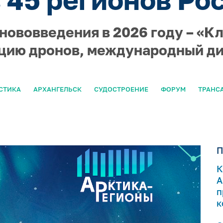
ововведения в 2026 году – «К
цию дронов, международный ди
СТИКА
АРХАНГЕЛЬСК
СУДОСТРОЕНИЕ
ФОРУМ
ТРАНС
П
К
А
п
к