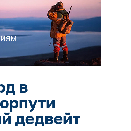
рд в
морпути
ый дедвейт