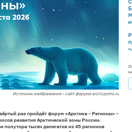
С
Б
М
и
Р
п
«
Л
м
Источник изображения – сайт форума arcticports.ru
етвёртый раз пройдёт форум «Арктика – Регионы» –
осов развития Арктической зоны России.
е полутора тысяч делегатов из 45 регионов