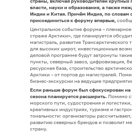
страны, включая руководителей крупных 
власти, науки и образования, а также ме
Индии и Китая. Причём Индия, по словам 
присоединиться к форуму впервые,
сооб
Центральное событие форума – пленарное
страже Арктики», где планируется обсуди
магистраль, развитие Трансарктического
для высоких широт, инвестиционные возмо
деловой программе будут затронуты такие
пункты, северный завоз, цифровизация, б
ресурсная база, строительство арктическо
Арктики – от портов до магистралей. Пом
бизнес‑экскурсии на ведущие предприяти
Если раньше форум был сфокусирован на
сезона планируется расширить.
Помимо с
морского пути, судостроения и логистики,
креативных индустриях, туризме и гастро
тональности: организаторы рассчитывают,
развитию северных брендов и позволит ме
страну.