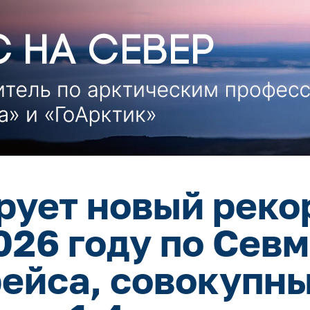
рует новый реко
2026 году по Сев
рейса, совокупн