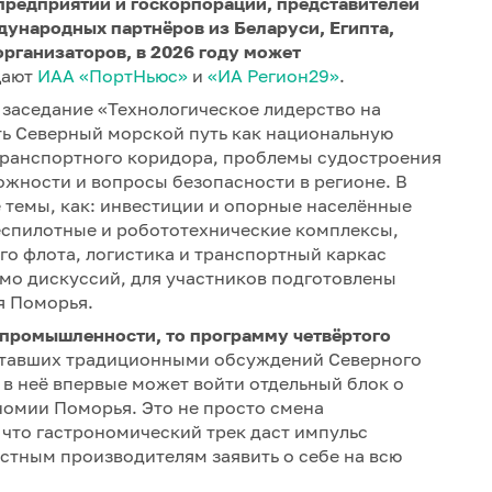
предприятий и госкорпораций, представителей
ждународных партнёров из Беларуси, Египта,
организаторов, в 2026 году может
щают
ИАА «ПортНьюс»
и
«ИА Регион29»
.
 заседание «Технологическое лидерство на
ть Северный морской путь как национальную
 транспортного коридора, проблемы судостроения
жности и вопросы безопасности в регионе. В
 темы, как: инвестиции и опорные населённые
еспилотные и робототехнические комплексы,
го флота, логистика и транспортный каркас
имо дискуссий, для участников подготовлены
я Поморья.
 промышленности, то программу четвёртого
тавших традиционными обсуждений Северного
 в неё впервые может войти отдельный блок о
номии Поморья. Это не просто смена
 что гастрономический трек даст импульс
стным производителям заявить о себе на всю