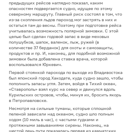
предыдущих рейсов наглядно показал, каким
опасностям подвергается судно, идущее по этому
северному маршруту. Главный риск состоял в том, что
из-за скопления льдов пароход мог застрять в них и
остаться там до весны. Поэтому при подготовке рейса
учитывалась возможность полярной зимовки. С этой
целью был сделан годовой запас в виде меховых
полушубков, шапок, валенок, лыж, ружей (в
количестве 37 берданок) для охоты и самозащиты,
продуктов и пр. И, наконец, для подобной возможной
зимовки была добавлена ставка врача, которой
воспользовался Юркевич.
Первой стоянкой парохода по выходе из Владивостока
был японский город Хакодате, куда судно зашло, чтобы
пополнить запасы угля. Затем, войдя в Тихий океан,
«Ставрополь» взял курс на север и двинулся вдоль
Курильских островов, чтобы, минуя их, бросить якорь
в Петропавловске.
Несмотря на сильные туманы, которые сплошной
пеленой зависали над океаном, судно шло полным
ходом (10 миль в час), с частыми гудками и
протяжными завываниями сирены. Наконец, на
шестой день пути показалась первая из камчатских