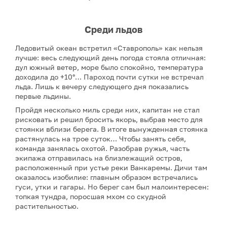
Среди льдов
Ледовитый океан встретил «Ставрополь» как нельзя
лучше: весь следующий день погода стояла отличная:
дул южный ветер, море было спокойно, температура
доходила до +10°… Пароход почти сутки не встречал
льда. Лишь к вечеру следующего дня показались
первые льдины.
Пройдя несколько миль среди них, капитан не стал
рисковать и решил бросить якорь, выбрав место для
стоянки вблизи берега. В итоге вынужденная стоянка
растянулась на трое суток… Чтобы занять себя,
команда занялась охотой. Разобрав ружья, часть
экипажа отправилась на близлежащий остров,
расположенный при устье реки Ванкаремы. Дичи там
оказалось изобилие: главным образом встречались
гуси, утки и гагары. Но берег сам был малоинтересен:
топкая тундра, поросшая мхом со скудной
растительностью.