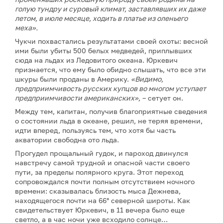
голую тундру и суровый климат, заставлявших их даже
летом, в июле месяце, ходить в платье из оленьего
меха».
Чукчи похвастались результатами своей охоты: весной
ими были убиты 500 белых медведей, приплывших
сюда на льдах из Ледовитого океана. Юркевич
признается, что ему было обидно слышать, что все эти
шкуры были проданы в Америку.
«Видимо,
предприимчивость русских купцов во многом уступает
предприимчивости американских»,
– сетует он.
Между тем, капитан, получив благоприятные сведения
о состоянии льда в океане, решил, не теряя времени,
идти вперед, пользуясь тем, что хотя бы часть
акватории свободна ото льда.
Прогудел прощальный гудок, и пароход двинулся
навстречу самой трудной и опасной части своего
пути, за пределы полярного круга. Этот переход
сопровождался почти полным отсутствием ночного
времени: сказывалась близость мыса Дежнева,
находящегося почти на 66° северной широты. Как
свидетельствует Юркевич, в 11 вечера было еще
светло, а в час ночи уже всходило солнце…