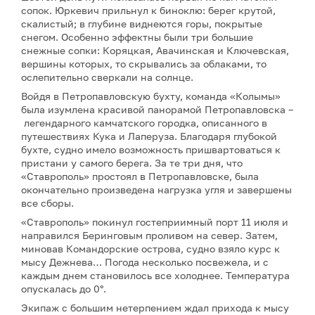
сопок. Юркевич прильнул к биноклю: берег крутой,
скалистый; в глубине виднеются горы, покрытые
снегом. Особенно эффектны были три большие
снежные сопки: Коряцкая, Авачинская и Ключевская,
вершины которых, то скрывались за облаками, то
ослепительно сверкали на солнце.
Войдя в Петропавловскую бухту, команда «Колымы»
была изумлена красивой панорамой Петропавловска –
легендарного камчатского городка, описанного в
путешествиях Кука и Лаперуза. Благодаря глубокой
бухте, судно имело возможность пришвартоваться к
пристани у самого берега. За те три дня, что
«Ставрополь» простоял в Петропавловске, была
окончательно произведена нагрузка угля и завершены
все сборы.
«Ставрополь» покинул гостеприимный порт 11 июля и
направился Беринговым проливом на север. Затем,
миновав Командорские острова, судно взяло курс к
мысу Дежнева… Погода несколько посвежела, и с
каждым днем становилось все холоднее. Температура
опускалась до 0°.
Экипаж с большим нетерпением ждал прихода к мысу