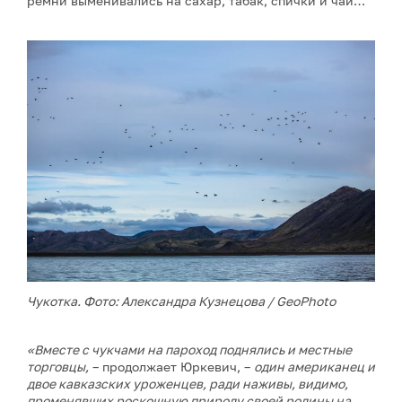
ремни выменивались на сахар, табак, спички и чай…
Чукотка. Фото: Александра Кузнецова / GeoPhoto
«Вместе с чукчами на пароход поднялись и местные
торговцы,
– продолжает Юркевич, –
один американец и
двое кавказских уроженцев, ради наживы, видимо,
променявших роскошную природу своей родины на