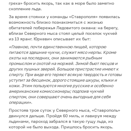
греха» бросить якорь, так как в море было заметно
скопление льда.
За время стоянки у команды «Ставрополя» появилась
возможность близко познакомиться с жизнью
обитателей побережья Ледовитого океана: на берегу,
вблизи Северного мыса стоял целый поселок чукчей
из 13 яранг. Юркевич описывает их быт:
«Главною, почти единственною пищей, которою
питаются здешние чукчи, служит мясо нерпы. Кроме
охоты на последних, они занимаются рыбным
промыслом и охотой на моржей. Зимой бьют песцов и
других пушных зверей. Большое пристрастие имеют к
спирту. При виде его теряют всякую твердость и готовы
уступит за бесценок, дорого стоящие шкуры, клыки и
кожи. Этим пользуются многие русские и особенно
американские комиссионеры; подпоив чукчей
спиртом, они совершают очень выгодные для себя
операции».
Простояв трое суток у Северного мыса, «Ставрополь»
двинулся дальше. Пройдя 60 миль, и лавируя между
льдинами, пароход забрался в такую гущу льда, из
которой не было выхода. Пришлось бросить якорь.