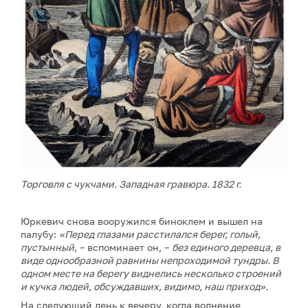
Торговля с чукчами. Западная гравюра. 1832 г.
Юркевич снова вооружился биноклем и вышел на
палубу:
«Перед глазами расстилался берег, голый,
пустынный,
– вспоминает он, –
без единого деревца, в
виде однообразной равнины непроходимой тундры. В
одном месте на берегу виднелись несколько строений
и кучка людей, обсуждавших, видимо, наш приход».
На следующий день к вечеру, когда волнение