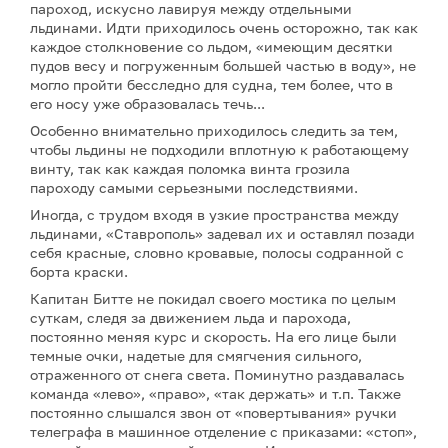
пароход, искусно лавируя между отдельными
льдинами. Идти приходилось очень осторожно, так как
каждое столкновение со льдом, «имеющим десятки
пудов весу и погруженным большей частью в воду», не
могло пройти бесследно для судна, тем более, что в
его носу уже образовалась течь...
Особенно внимательно приходилось следить за тем,
чтобы льдины не подходили вплотную к работающему
винту, так как каждая поломка винта грозила
пароходу самыми серьезными последствиями.
Иногда, с трудом входя в узкие пространства между
льдинами, «Ставрополь» задевал их и оставлял позади
себя красные, словно кровавые, полосы содранной с
борта краски.
Капитан Битте не покидал своего мостика по целым
суткам, следя за движением льда и парохода,
постоянно меняя курс и скорость. На его лице были
темные очки, надетые для смягчения сильного,
отраженного от снега света. Поминутно раздавалась
команда «лево», «право», «так держать» и т.п. Также
постоянно слышался звон от «повертывания» ручки
телеграфа в машинное отделение с приказами: «стоп»,