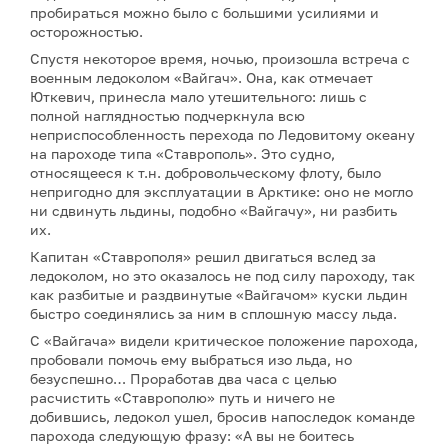
пробираться можно было с большими усилиями и
осторожностью.
Спустя некоторое время, ночью, произошла встреча с
военным ледоколом «Вайгач». Она, как отмечает
Юткевич, принесла мало утешительного: лишь с
полной наглядностью подчеркнула всю
неприспособленность перехода по Ледовитому океану
на пароходе типа «Ставрополь». Это судно,
относящееся к т.н. добровольческому флоту, было
непригодно для эксплуатации в Арктике: оно не могло
ни сдвинуть льдины, подобно «Вайгачу», ни разбить
их.
Капитан «Ставрополя» решил двигаться вслед за
ледоколом, но это оказалось не под силу пароходу, так
как разбитые и раздвинутые «Вайгачом» куски льдин
быстро соединялись за ним в сплошную массу льда.
С «Вайгача» видели критическое положение парохода,
пробовали помочь ему выбраться изо льда, но
безуспешно… Проработав два часа с целью
расчистить «Ставрополю» путь и ничего не
добившись, ледокол ушел, бросив напоследок команде
парохода следующую фразу: «А вы не боитесь