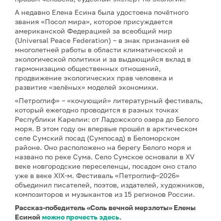
А недавно Елена Есина была удостоена почётного
звания «Посол мира», которое присуждается
американской Федерацией за всеобщий мир
(Universal Peace Federation) – в знак признания её
многолетней работы в области климатической и
экологической политики и за выдающийся вклад в
гармонизацию общественных отношений,
продвижение экологических прав человека и
развитие «зелёных» моделей экономики.
«Петроглиф» – «кочующий» литературный фестиваль,
который ежегодно проводится в разных точках
Республики Карелии: от Ладожского озера до Белого
моря. В этом году он впервые прошёл в арктическом
селе Сумский посад (Сумпосад) в Беломорском
районе. Оно расположено на берегу Белого моря и
названо по реке Сума. Село Сумское основали в XV
веке новгородские переселенцы, посадом оно стало
уже в веке XIX-м. Фестиваль «Петроглиф–2026»
объединил писателей, поэтов, издателей, художников,
композиторов и музыкантов из 15 регионов России.
Рассказ-победитель «Соль вечной мерзлоты» Елены
Есиной
можно прочесть здесь
.