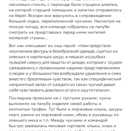
несколько стихло, с парохода была спущена шлюпка,
на которой старший помощник и капитан отправились
на берег. Вскоре они вернулись в сопровождении
большой лодки, переполненной чукчами. Несмотря на
плохую погоду, вся команда собралась на палубе
смотреть на представших перед ними жителей
полярной страны…
Вот как описывает их наш герой:
«Нам предстали
неуклюжие фигуры в безобразной одежде, сшитых из
оленьих и нерпичьих шкур, в мешках из рыбьих
пузырей сверху для защиты от дождя, которые с трудом
связывались с привычными нашими представлениями
о людях и у большинства возбуждали удивление и смех
вместе с брезгливым чувством, так как специфический
неприятный запах от каждого из таких чукчей давал
себя чувствовать довольно остро и ощутительно».
Последние приехали не с пустыми руками: чукчи
выложили на палубу изделия своей работы и
охотничьи трофеи. Тут были и моржовые клыки, шкуры
нерп, ремни из моржовой кожи, обувь и рукавицы из
оленьего меха и т.п. Между чукчами и командой
быстро завязалась меновая торговля: клыки, кожи и