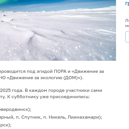
г
Л
м
проводится под эгидой ПОРА и «Движение за
НО «Движение за экологию (ДOM)»).
 2025 года. В каждом городе участники сами
ту. К субботнику уже присоединились:
еверодвинск);
ный, п. Спутник, п. Никель, Лиинахамари);
рск);