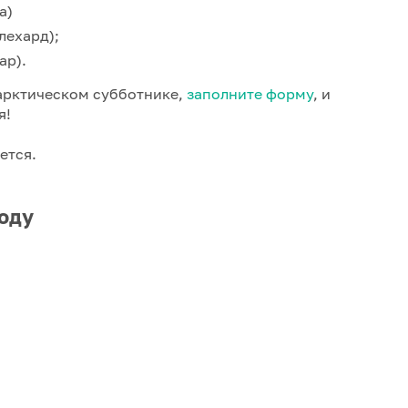
а)
лехард);
ар).
 арктическом субботнике,
заполните форму
, и
я!
ется.
году