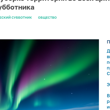
убботника
ЕСКИЙ СУББОТНИК
ОБЩЕСТВО
П
Д
в
п
п
С
Э
В
р
и